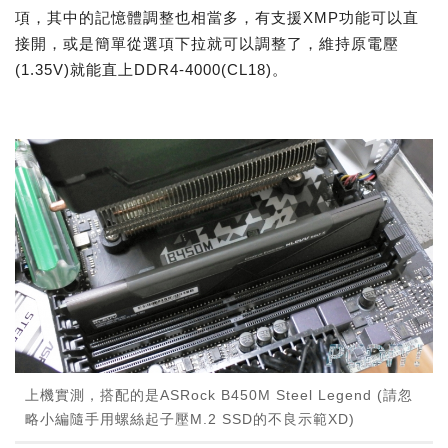
項，其中的記憶體調整也相當多，有支援XMP功能可以直
接開，或是簡單從選項下拉就可以調整了，維持原電壓
(1.35V)就能直上DDR4-4000(CL18)。
上機實測，搭配的是ASRock B450M Steel Legend (請忽
略小編隨手用螺絲起子壓M.2 SSD的不良示範XD)