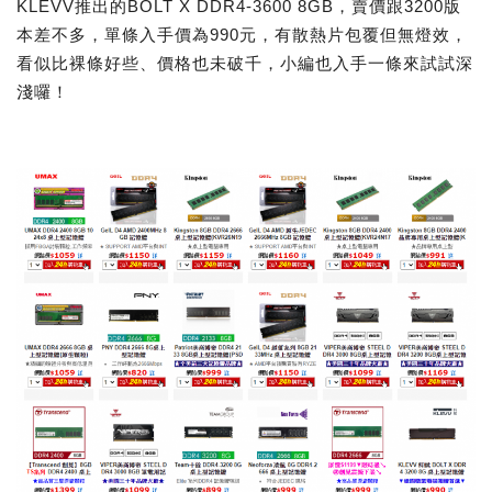
KLEVV推出的BOLT X DDR4-3600 8GB，賣價跟3200版
本差不多，單條入手價為990元，有散熱片包覆但無燈效，
看似比裸條好些、價格也未破千，小編也入手一條來試試深
淺囉！