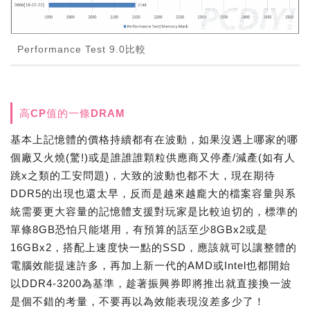
Performance Test 9.0比較
高CP值的一條DRAM
基本上記憶體的價格持續都有在波動，如果沒遇上哪家的哪
個廠又火燒(驚!)或是誰誰誰顆粒供應商又停產/減產(如有人
跳x之類的工安問題)，大致的波動也都不大，現在期待
DDR5的出現也還太早，反而是越來越龐大的檔案容量與系
統需要更大容量的記憶體支援對玩家是比較迫切的，標準的
單條8GB恐怕只能堪用，有預算的話至少8GBx2或是
16GBx2，搭配上速度快一點的SSD，應該就可以讓整體的
電腦效能提速許多，再加上新一代的AMD或Intel也都開始
以DDR4-3200為基準，趁著振興券即將推出就直接換一波
是個不錯的考量，不要再以為效能表現沒差多少了！