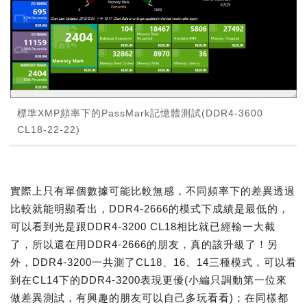
標準XMP頻率下的PassMark記憶體測試(DDR4-3600
CL18-22-22)
實際上只有單個數據可能比較無感，不同頻率下的差異透過
比較就能明顯看出，DDR4-2666的模式下成績是最低的，
可以看到光是跟DDR4-3200 CL18相比就已經輸一大截
了，所以還在用DDR4-2666的朋友，真的該升級了！另
外，DDR4-3200一共測了CL18、16、14三種模式，可以看
到在CL14下的DDR4-3200表現更優(小編只調動第一位來
做差異測試，有興趣的朋友可以自己多玩看看)；在同樣都