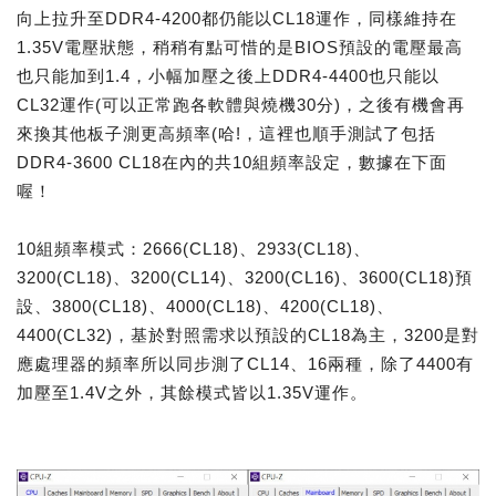
向上拉升至DDR4-4200都仍能以CL18運作，同樣維持在
1.35V電壓狀態，稍稍有點可惜的是BIOS預設的電壓最高
也只能加到1.4，小幅加壓之後上DDR4-4400也只能以
CL32運作(可以正常跑各軟體與燒機30分)，之後有機會再
來換其他板子測更高頻率(哈!，這裡也順手測試了包括
DDR4-3600 CL18在內的共10組頻率設定，數據在下面
喔！
10組頻率模式：2666(CL18)、2933(CL18)、
3200(CL18)、3200(CL14)、3200(CL16)、3600(CL18)預
設、3800(CL18)、4000(CL18)、4200(CL18)、
4400(CL32)，基於對照需求以預設的CL18為主，3200是對
應處理器的頻率所以同步測了CL14、16兩種，除了4400有
加壓至1.4V之外，其餘模式皆以1.35V運作。