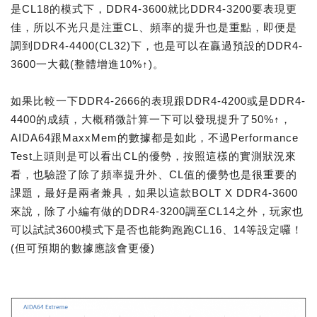
是CL18的模式下，DDR4-3600就比DDR4-3200要表現更
佳，所以不光只是注重CL、頻率的提升也是重點，即便是
調到DDR4-4400(CL32)下，也是可以在贏過預設的DDR4-
3600一大截(整體增進10%↑)。
如果比較一下DDR4-2666的表現跟DDR4-4200或是DDR4-
4400的成績，大概稍微計算一下可以發現提升了50%↑，
AIDA64跟MaxxMem的數據都是如此，不過Performance
Test上頭則是可以看出CL的優勢，按照這樣的實測狀況來
看，也驗證了除了頻率提升外、CL值的優勢也是很重要的
課題，最好是兩者兼具，如果以這款BOLT X DDR4-3600
來說，除了小編有做的DDR4-3200調至CL14之外，玩家也
可以試試3600模式下是否也能夠跑跑CL16、14等設定囉！
(但可預期的數據應該會更優)