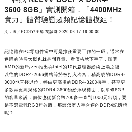
3600 8GB」實測開箱，「4400MHz
實力」體質驗證超頻記憶體模組！
文．圖／PCDIY!主編 英誠哥
2020-06-17 16:00:00
記憶體在PC零組件當中可是擔任重要工作的一環，通常在
選購的時候大概也就是問容量、看價格就下手了，隨著
AMD的新Ryzen推出與Intel的10代處理器紛紛上場之後，
以往的DDR4-2666規格等於被打入冷宮，稍高規的DDR4-
3000也直接退位，轉由更高規的DDR4-3200接手，甚至更
多款再更高規格的DDR4-3600紛紛浮現檯面，以單條8GB
的容量來說，價位也從新台幣700多一直到1000元出頭，要
是不選電競RGB燈效版，那該怎麼入手合適的DDR4記憶體
呢？