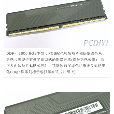
DDR4-3600 8GB本體，PCB配色與散熱片都採墨綠色系，
散熱片表現也有做了造型式的剖溝紋路(提升散熱效果)，採
正反面散熱片黏貼式設計，頂端透過深綠色貼紙正反黏貼美
化(Logo與系列標示也打印在這片貼紙上)