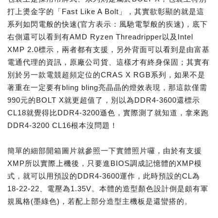
打上燙金字的「Fast Like A Bolt」，其實欲彰顯的就是這
系列如閃電般的快速(官方表示：風馳電掣般的疾速)，底下
右側還可以看到有AMD Ryzen Threadripper以及Intel
XMP 2.0標示，兩者都有支援，另外背面可以看到是由富基
電通代理的資訊，原廠公司貨、這樣才有終身保固；其實有
別於另一款電競超頻定位的CRAS X RGB系列，如果不是
著重在一定要有bling bling亮晶晶的燈效表現，那這款僅需
990元的BOLT X就更超值了，別以為DDR4-3600還標示
CL18就覺得比DDR4-3200遜色，實際測了就知道，拿來跑
DDR4-3200 CL16根本沒問題！
簡單的細部開箱圖片就參照一下實體照片囉，由於有支援
XMP所以實際上機後，只要進BIOS調成記憶體的XMP模
式，就可以用預設的DDR4-3600運作，此時預設的CL為
18-22-22、電壓為1.35V。本體的造型顏色設計倒是頗有軍
規風格(墨綠色)，若配上部分造型主機板是還蠻搭的。