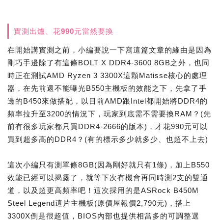
實測出爐、花990元當然要換
在開始講實測之前，小編要說一下寫這篇文章的緣由是因為
剛巧手邊除了有這條BOLT X DDR4-3600 8GB之外，也同
時正在測試AMD Ryzen 3 3300X這顆Matisse核心的處理
器，在先前還不能曝光B550主機板的效能之下，先拿了手
邊的B450來做搭配，以目前AMD跟Intel都開始將DDR4的
頻率拉升至3200的情況下，玩家到底需不需要換RAM？(先
前有很多玩家都只買DDR4-2666的版本)，才花990元可以
買到超多高的DDR4？(有的標示多少就多少、也超不上去)
這次小編只有測單條8GB(因為剛好就只有1條)，加上B550
效能已經可以揭露了，就等下次有機會再同時測2支的雙通
道，以及超更高頻率吧！這次採用的是ASRock B450M
Steel Legend這片主機板(原價屋報價2,790元)，搭上
3300X倒是很超值，BIOS內部也提供相當多的可調整選