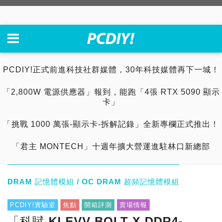
PCDIY!正式前進科技社群媒體，30年科技媒體再下一城！
「2,800W 電源供應器」報到，能跑「4張 RTX 5090 顯示
卡」
「挑戰 1000 萬張-顯示卡-拆解記錄」全新專欄正式推出！
「君主 MONTECH」十週年擴大營運進駐林口新總部
DRAM 記憶體模組 / OC DRAM 超頻記憶體模組
PCDIY!實驗室
焦點
開箱評測
賣場情報
「科賦 KLEVV BOLT X DDR4-