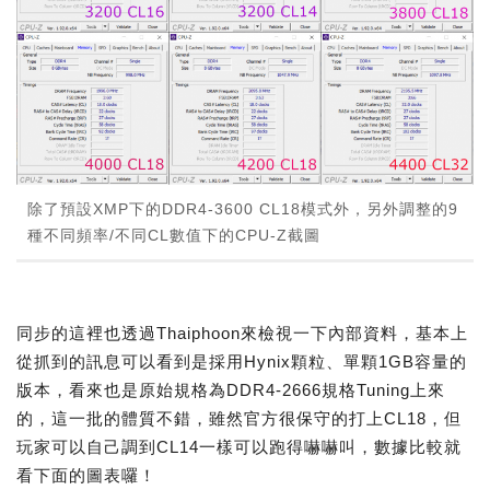
除了預設XMP下的DDR4-3600 CL18模式外，另外調整的9
種不同頻率/不同CL數值下的CPU-Z截圖
同步的這裡也透過Thaiphoon來檢視一下內部資料，基本上
從抓到的訊息可以看到是採用Hynix顆粒、單顆1GB容量的
版本，看來也是原始規格為DDR4-2666規格Tuning上來
的，這一批的體質不錯，雖然官方很保守的打上CL18，但
玩家可以自己調到CL14一樣可以跑得嚇嚇叫，數據比較就
看下面的圖表囉！