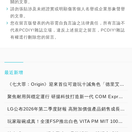
關的文章。
請勿張貼涉及未經證實或明顯傷害個人名譽或企業形象聲譽
的文章。
您在留言版發表的內容需自負言論之法律責任，所有言論不
代表PCDIY!雜誌立場，違反上述規定之留言，PCDIY!雜誌
有權逕行刪除您的留言。
最近新增
《七大罪：Origin》迎來首位可遊玩十誡角色「德里艾利」
聚焦耐用與穩定運行 研揚科技打造新一代 COM Express Type 6 模組
LG公布2026年第二季度財報 高附加價值產品銷售成長與成本競爭力提升，營業獲利年增 147%
玩家敲碗成真！全漢FSP推出白色 VITA PM MIT 1000W 靜音電源純白上市！ MIT 白金電源首度披上純白戰袍，支援 ATX 3.1、PCIe 5.1，10年保固！