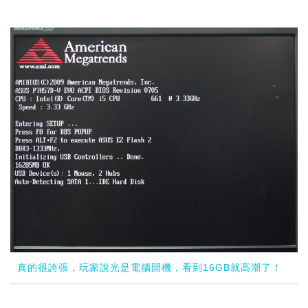
真的很誇張，玩家說光是電腦開機，看到16GB就高潮了！