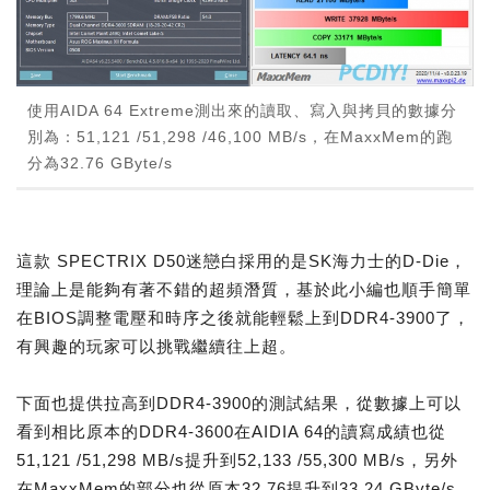
使用AIDA 64 Extreme測出來的讀取、寫入與拷貝的數據分
別為：51,121 /51,298 /46,100 MB/s，在MaxxMem的跑
分為32.76 GByte/s
這款 SPECTRIX D50迷戀白採用的是SK海力士的D-Die，
理論上是能夠有著不錯的超頻潛質，基於此小編也順手簡單
在BIOS調整電壓和時序之後就能輕鬆上到DDR4-3900了，
有興趣的玩家可以挑戰繼續往上超。
下面也提供拉高到DDR4-3900的測試結果，從數據上可以
看到相比原本的DDR4-3600在AIDIA 64的讀寫成績也從
51,121 /51,298 MB/s提升到52,133 /55,300 MB/s，另外
在MaxxMem的部分也從原本32.76提升到33.24 GByte/s，