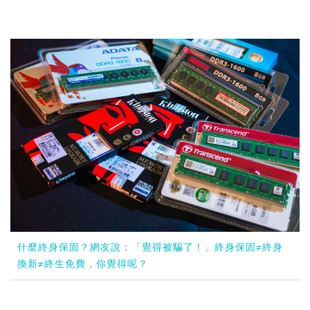
什麼終身保固？網友說：「覺得被騙了！」終身保固≠終身
換新≠終生免費，你覺得呢？