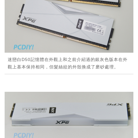
迷戀白D50記憶體在外觀上和之前介紹過的銀灰色版本在外
觀上基本保持相同，但髮絲紋的外殼換成了磨砂處理。