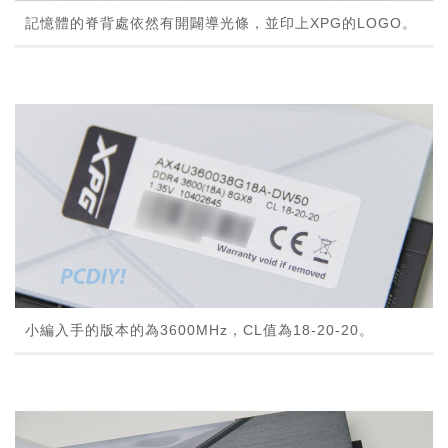
記憶體的脊背處依然有開闢導光條，並印上XPG的LOGO。
小編入手的版本的為3600MHz，CL值為18-20-20。