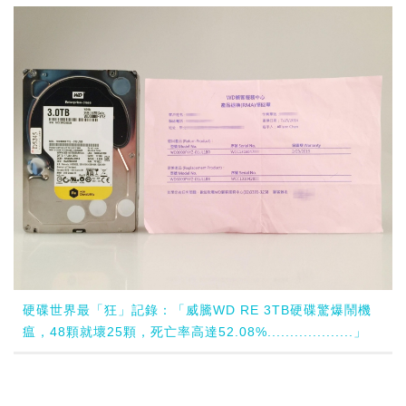
硬碟世界最「狂」記錄：「威騰WD RE 3TB硬碟驚爆鬧機
瘟，48顆就壞25顆，死亡率高達52.08%...................」