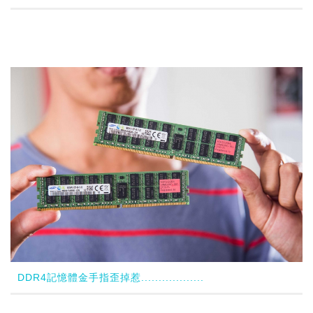
DDR4記憶體金手指歪掉惹..................