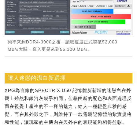
頻率來到DDR4-3900之後，讀取速度正式突破52,000
MB/s大關，寫入更是來到55,300 MB/s。
讓人迷戀的潔白新選擇
XPG為自家的SPECTRIX D50 記憶體所新增的迷戀白在外
觀上雖然和銀河灰幾乎相同，但藉由新的配色和表面處理反
而在視覺上產生的不一樣的魅力，給人一種輕盈典雅的感
覺，而在其外殼之下，則維持了一款電競記憶體的紮實規格
和性能，讓玩家的主機內在與外在的表現能夠相得益彰。