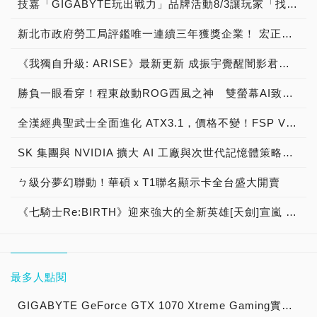
技嘉「GIGABYTE玩出戰力」品牌活動8/3讓玩家「找到專屬配備」
新北市政府勞工局評鑑唯一連續三年獲獎企業！ 宏正三度榮膺新北市政府<友善移工企業>殊榮
《我獨自升級: ARISE》最新更新 成振宇覺醒闇影君主繼承者
勝負一眼看穿！程東啟動ROG西風之神 雙螢幕AI致勝全局
全漢經典聖武士全面進化 ATX3.1，價格不變！FSP VIC BD+ 電競入門最強銅牌電源！ ATX 3.1、全新壓紋線材、登錄享 5 年保固，打造新世代入門電競首選
SK 集團與 NVIDIA 擴大 AI 工廠與次世代記憶體策略合作 規模逾 5,000 億美元的 NVIDIA-SK AI 計畫（NVIDIA-SK AI Initiative）， 涵蓋 SK Telecom 最高達 2GW 的 AI 工廠，以及與 SK 海力士的長期 AI 記憶體合作
ㄅ級分夢幻聯動！華碩ｘT1聯名顯示卡全台盛大開賣
《七騎士Re:BIRTH》迎來強大的全新英雄[天劍]宣嵐 同步推出韓國主題劇情
最多人點閱
GIGABYTE GeForce GTX 1070 Xtreme Gaming實測開箱，電競級顯示卡中的頂尖之作！