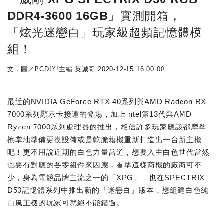
DDR4-3600 16GB」實測開箱，
「炫光迷戀白」玩家級超頻記憶體模
組！
文．圖／PCDIY!主編 英誠哥
2020-12-15 16:00:00
最近的NVIDIA GeForce RTX 40系列與AMD Radeon RX
7000系列顯示卡接連的登場，加上Intel第13代與AMD
Ryzen 7000系列處理器的推出，相信許多玩家應該都摩拳
擦掌地準備更換設備或是乾脆藉機重新打造出一台新主機
吧！更不用說近期的白色力量當道，想要入主白色世代當然
也要有對應的各零組件來因應，看準這樣商機的廠商可不
少，身為電競品牌主流之一的「XPG」，也在SPECTRIX
D50記憶體系列中推出新的「迷戀白」版本，想組建白色純
白風主機的玩家可就絕不能錯過。