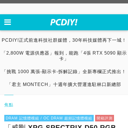
PCDIY!正式前進科技社群媒體，30年科技媒體再下一城！
「2,800W 電源供應器」報到，能跑「4張 RTX 5090 顯示
卡」
「挑戰 1000 萬張-顯示卡-拆解記錄」全新專欄正式推出！
「君主 MONTECH」十週年擴大營運進駐林口新總部
焦點
DRAM 記憶體模組 / OC DRAM 超頻記憶體模組
開箱評測
「威剛 XPG SPECTRIX D50 RGB