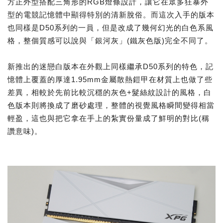
方正外型搭配三角形的RGB燈條設計，讓它在眾多狂暴外
型的電競記憶體中顯得特別的清新脫俗。而這次入手的版本
也同樣是D50系列的一員，但是改成了幾何幻光的白色系風
格，整個質感可以說與「銀河灰」(鐵灰色版)完全不同了。
新推出的迷戀白版本在外觀上同樣繼承D50系列的特色，記
憶體上覆蓋的厚達1.95mm金屬散熱鎧甲在材質上也做了些
差異，相較於先前比較沉穩的灰色+髮絲紋設計的風格，白
色版本則將換成了磨砂處理，整體的視覺風格瞬間變得相當
輕盈，這也與把它拿在手上的紮實份量成了鮮明的對比(稱
讚意味)。