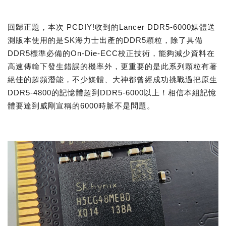
回歸正題，本次 PCDIY!收到的Lancer DDR5-6000媒體送
測版本使用的是SK海力士出產的DDR5顆粒，除了具備
DDR5標準必備的On-Die-ECC校正技術，能夠減少資料在
高速傳輸下發生錯誤的機率外，更重要的是此系列顆粒有著
絕佳的超頻潛能，不少媒體、大神都曾經成功挑戰過把原生
DDR5-4800的記憶體超到DDR5-6000以上！相信本組記憶
體要達到威剛宣稱的6000時脈不是問題。