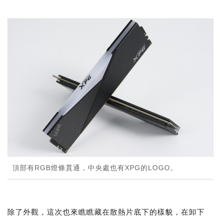
頂部有RGB燈條貫通，中央處也有XPG的LOGO。
除了外觀，這次也來瞧瞧藏在散熱片底下的樣貌，在卸下