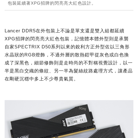
包裝延續著XPG招牌的閃亮亮大紅色設計。
Lancer DDR5在外包裝上不論是單支還是雙入組都延續
XPG招牌的閃亮亮大紅色包裝，記憶體本體外型則是承襲
自家SPECTRIX D50系列以來的銳利方正外型佐以三角形
水晶狀的RGB燈飾，不過外層的散熱鎧甲從灰色或白色換
成了深黑色，細節修飾則是走時尚的不對稱視覺設計，以一
半是黑白交織的條紋、另一半為髮絲紋路處理方式，讓產品
在剛硬沉穩中多上不少尊貴氣質。