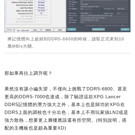
將記憶體向上超頻到DDR5-6600的時候，讀取正式來到10
萬MB/s大關。
那如果再往上調升呢？
果然沒有讓小編失望，不僅向上挑戰了DDR5-6800、甚至
更高的DDR5-7000也達成，除了驗證這款XPG Lancer
DDR5記憶體的潛力強大之外，基本上也是歸功於XPG在
DDR5上面的調校也十分出色，基本上不用玩家搞LN2或是
強力散熱，想要更上層樓應該還有些空間。(特別說明，搭
配的主機板也是頗為重要XD)