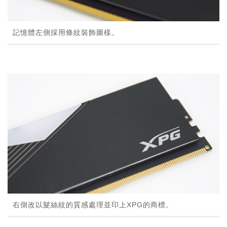
記憶體左側採用條紋裝飾圖樣。
右側改以髮絲紋的質感處理並印上XPG的商標。