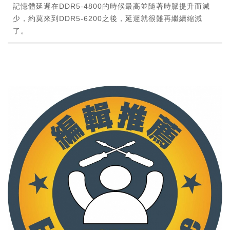
記憶體延遲在DDR5-4800的時候最高並隨著時脈提升而減
少，約莫來到DDR5-6200之後，延遲就很難再繼續縮減
了。