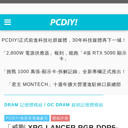
PCDIY!正式前進科技社群媒體，30年科技媒體再下一城！
「2,800W 電源供應器」報到，能跑「4張 RTX 5090 顯示
卡」
「挑戰 1000 萬張-顯示卡-拆解記錄」全新專欄正式推出！
「君主 MONTECH」十週年擴大營運進駐林口新總部
DRAM 記憶體模組 / OC DRAM 超頻記憶體模組
PCDIY!海景房電腦豪宅
開箱評測
「威剛 XPG LANCER RGB DDR5-