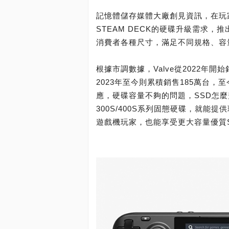
記憶體儲存媒體大廠創見資訊，在玩
STEAM DECK的硬碟升級需求，推出
消費者各種尺寸，滿足不同規格、容
根據市調數據，Valve從2022年開始
2023年至今則累積銷售185萬台，
應，硬碟容量不夠的問題，SSD怎麼
300S/400S系列固態硬碟，就能提
遊戲機玩家，也能享受更大容量優質