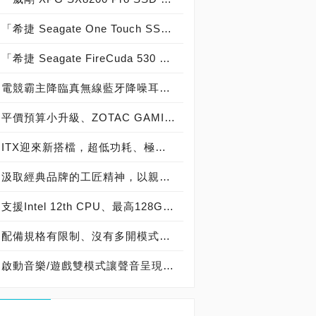
「希捷 Seagate One Touch SSD 2TB」實測開箱，「1,030MB/s俱樂部」USB 3.2 Gen 2高效能外接式固態硬碟！
「希捷 Seagate FireCuda 530 SSD 4TB」散熱器版實測開箱，「7,000MB/s俱樂部」PCIe 4.0固態硬碟！
電競霸主降臨真無線藍牙降噪耳機領域，ROG Cetra True Wireless開箱試玩
平價預算小升級、ZOTAC GAMING GeForce GTX 1630上機試玩， 搭載Dual Link DVI-D插槽、老顯示器也能用！
ITX迎來新搭檔，超低功耗、極入門顯示卡—ASRock Radeon RX 6400 Challenger ITX 4GB開箱試玩
汲取經典品牌的工匠精神，以親民價格帶來頂尖聽覺饗宴，EDIFIER STAX SPIRIT S3平板藍牙耳罩式耳機開箱試聽
支援Intel 12th CPU、最高128GB DDR4-3200記憶體，8L全能Mini PC — ASROCK DeskMeet B660迷你準系統開箱試玩
配備規格有限制、沒有多開模式，是否能在模擬器版圖中突圍？Google Play遊戲Beta版試玩體驗
啟動音樂/遊戲雙模式讓聲音呈現更加獨到、致敬拍立得經典外型，EDIFIER TO-U2 Mini真無線藍牙耳機開箱試聽