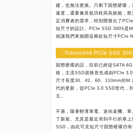
建，也無法更換。只剩下固態硬碟，
速度，還要兼具低功耗與高效能，那只能用
足消費者的需求，特別開發出了PCIe SS
短尺寸的設計。PCIe SSD 300S是M.
就讓我們來揭開這兩款短尺寸PCIe N
「Transcend PCIe SS
固態硬碟的話，目前已經從SATA 6Gb
後，主流SSD規格首先成由PCIe 3.
尺寸長度30、42、60、110mm的M.2
代的更新，從PCIe 3.0 SSD世代，到最
主。
不過，隨著輕薄筆電、迷你桌機、掌
了新寵。尤其是最近夯到不行的掌上型遊戲
SSD，由此可見短尺寸固態硬碟仍有