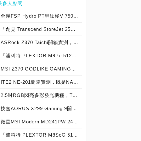
最多人點閱
全漢FSP Hydro PT皇鈦極V 750W實測開箱，80 PLUS Platinum白金認證電源供應器！
「創見 Transcend StoreJet 25C3S 2TB & 25C3N 2TB」實測開箱，輕薄時尚內建獨家檔案救援外接式硬碟！
ASRock Z370 Taichi開箱實測，記憶體超頻突破4100MHz，與Intel 8代處理器雙雄合璧的「太極」精品！
「浦科特 PLEXTOR M9Pe 512GB」實測開箱，史上最強PCIe 3.0 x4固態硬碟磅礡登場！
MSI Z370 GODLIKE GAMING主機板開箱實測，有著超好用OC旋鈕，難怪連「神也喜歡」！
ITE2 NE-201開箱實測，既是NAS也是迷你電腦，儲存備份、4K播放都不是問題！
2.5吋RGB閃亮多彩發光機種，T-Force Delta RGB SSD
技嘉AORUS X299 Gaming 9開箱及效能實測，「性能、超頻、超大擴充性」一板搞定！
微星MSI Modern MD241PW 24吋美型螢幕實測開箱，辦公/遊戲兩相宜創建絕美雪白世界！
「浦科特 PLEXTOR M8SeG 512GB」實測開箱，PCIe 3.0 x4小鋼炮極致寫入速度固態硬碟！