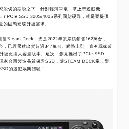
家殷切的期盼之下，針對輕薄筆電、掌上型遊戲機
了PCIe SSD 300S/400S系列固態硬碟，就是要提供
量的固態硬碟升級需求。
銷售Steam Deck，光是2022年就累積銷售162萬台，
至今，已經累積出貨超過347萬台。網路上則一直有玩家反
升級更換大容量版本。這次，創見推出了PCIe SSD
供玩家台灣製造品質保證SSD，讓STEAM DECK掌上型
SSD的遊戲娛樂體驗！