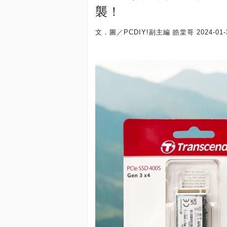
襲！
文．圖／PCDIY!副主編 皓棠哥
2024-01-