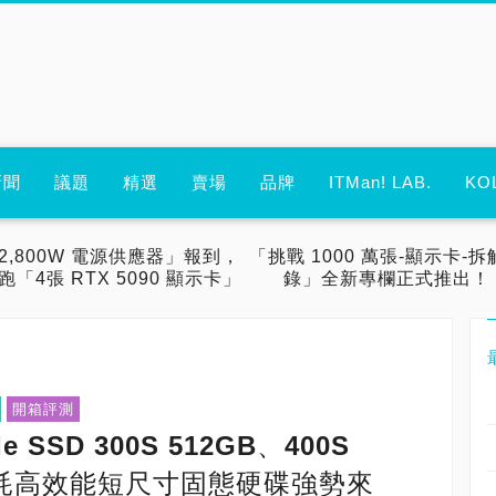
新聞
議題
精選
賣場
品牌
ITMan! LAB.
KO
2,800W 電源供應器」報到，
「挑戰 1000 萬張-顯示卡-拆
跑「4張 RTX 5090 顯示卡」
錄」全新專欄正式推出！
開箱評測
e SSD 300S 512GB、400S
功耗高效能短尺寸固態硬碟強勢來