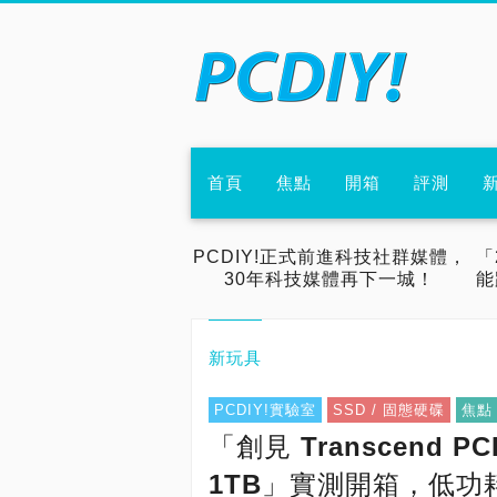
首頁
焦點
開箱
評測
PCDIY!正式前進科技社群媒體，
「
30年科技媒體再下一城！
能
新玩具
PCDIY!實驗室
SSD / 固態硬碟
焦點
「創見 Transcend PCI
1TB」實測開箱，低