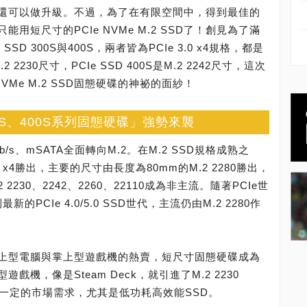
還可以做升級。不過，為了在有限空間中，得到最佳的
短尺寸的PCIe NVMe M.2 SSD了！創見為了滿
D 300S與400S，兩者皆為PCIe 3.0 x4規格，都是
2 2230尺寸，PCIe SSD 400S是M.2 2242尺寸，這次
VMe M.2 SSD固態硬碟的神祕的面紗！
D 300S、400S系列固態硬碟」強勢來襲
/s、mSATA全面轉向M.2。在M.2 SSD規格成熟之
0 x4勝出，主要的尺寸由長度為80mm的M.2 2280勝出，
 2230、2242、2260、22110成為非主流。隨著PCIe世
新的PCIe 4.0/5.0 SSD世代，主流仍由M.2 2280作
上型電腦與掌上型遊戲機的熱賣，短尺寸固態硬碟成為
機，像是Steam Deck，就引進了M.2 2230
一定的市場需求，尤其是低功耗高效能SSD。