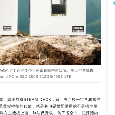
硬碟來了！這次要帶大家來瞧瞧輕薄筆電、掌上型遊戲機
d PCIe SSD 300S 512GB/400S 1TB
上型遊戲機STEAM DECK，買回去之後一定會相當滿
重量變輕後的代價，就是各項硬體配備用的不是標準規
接焊在主機板上面，無法做升級。為了省空間，記憶體內