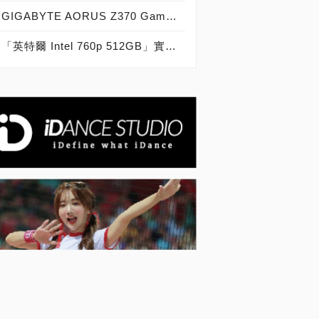
GIGABYTE AORUS Z370 Gaming 7，RGB燈光絢麗奪目！
「英特爾 Intel 760p 512GB」實測開箱，PCIe 3.0 x4 M.2 NVMe高效能固態硬碟！