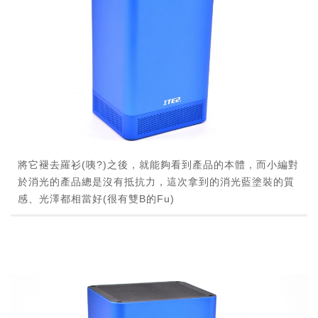
將它褪去羅衫(咦?)之後，就能夠看到產品的本體，而小編對
於消光的產品總是沒有抵抗力，這次拿到的消光藍塗裝的質
感、光澤都相當好(很有雙B的Fu)