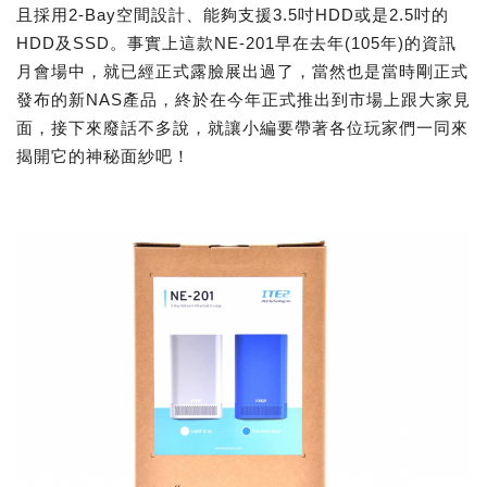
且採用2-Bay空間設計、能夠支援3.5吋HDD或是2.5吋的
HDD及SSD。事實上這款NE-201早在去年(105年)的資訊
月會場中，就已經正式露臉展出過了，當然也是當時剛正式
發布的新NAS產品，終於在今年正式推出到市場上跟大家見
面，接下來廢話不多說，就讓小編要帶著各位玩家們一同來
揭開它的神秘面紗吧！