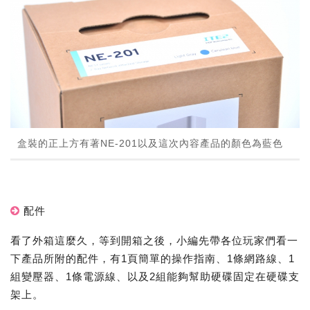
盒裝的正上方有著NE-201以及這次內容產品的顏色為藍色
配件
看了外箱這麼久，等到開箱之後，小編先帶各位玩家們看一
下產品所附的配件，有1頁簡單的操作指南、1條網路線、1
組變壓器、1條電源線、以及2組能夠幫助硬碟固定在硬碟支
架上。