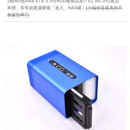
2顆WD的Red 6TB 3.5吋HDD硬碟以及ITE2 NE-201產品
本體，等等就要讓硬碟「進入」NAS囉！
(小編你這樣真的不
會被告嗎?)