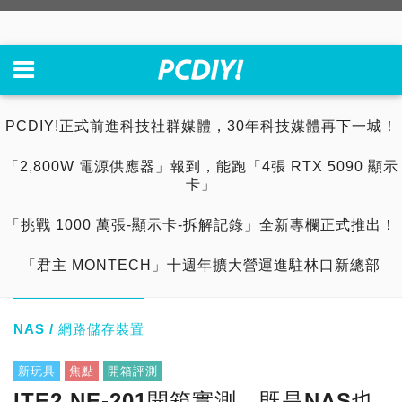
PCDIY!正式前進科技社群媒體，30年科技媒體再下一城！
「2,800W 電源供應器」報到，能跑「4張 RTX 5090 顯示
卡」
「挑戰 1000 萬張-顯示卡-拆解記錄」全新專欄正式推出！
「君主 MONTECH」十週年擴大營運進駐林口新總部
NAS / 網路儲存裝置
新玩具
焦點
開箱評測
ITE2 NE-201開箱實測，既是NAS也