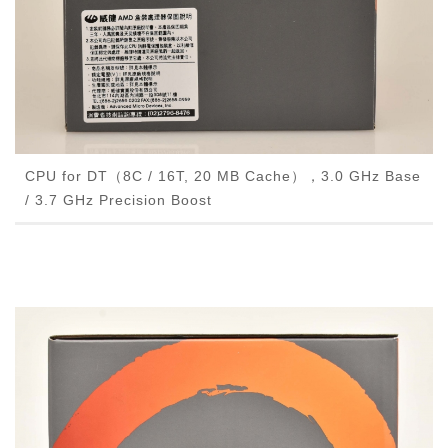
CPU for DT（8C / 16T, 20 MB Cache），3.0 GHz Base
/ 3.7 GHz Precision Boost