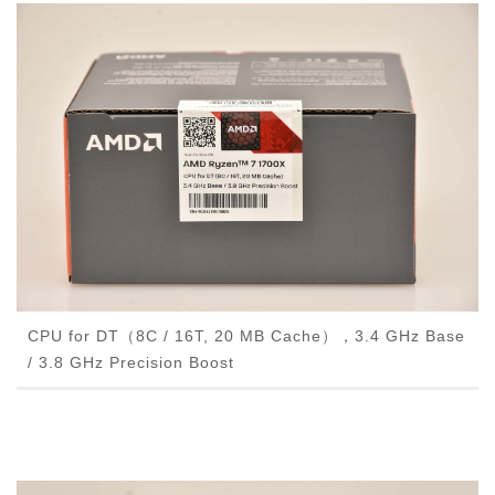
CPU for DT（8C / 16T, 20 MB Cache），3.4 GHz Base
/ 3.8 GHz Precision Boost