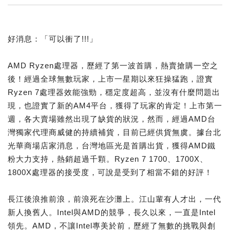
好消息：「可以衝了!!!」
AMD Ryzen處理器，歷經了第一波首購，熱賣搶購一空之
後！經過全球無數玩家，上市一星期以來狂操猛跑，證實
Ryzen 7處理器效能強勁，穩定度超高，並沒有什麼問題出
現，也證實了新的AM4平台，獲得了玩家的肯定！上市第一
週，各大賣場雖然出現了缺貨的狀況，然而，經過AMD台
灣獨家代理商威健的持續補貨，目前已經供貨無虞。據台北
光華商場店家消息，台灣地區光是首購出貨，獲得AMD鐵
粉大力支持，熱銷超過千顆。Ryzen 7 1700、1700X、
1800X處理器的接受度，可說是受到了相當不錯的好評！
長江後浪推前浪，前浪死在沙灘上。江山輩有人才出，一代
新人換舊人。Intel與AMD的競爭，長久以來，一直是Intel
領先。AMD，不讓Intel專美於前，歷經了無數的挑戰與創