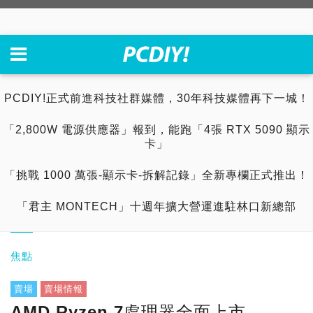
PCDIY!正式前進科技社群媒體，30年科技媒體再下一城！
「2,800W 電源供應器」報到，能跑「4張 RTX 5090 顯示
卡」
「挑戰 1000 萬張-顯示卡-拆解記錄」全新專欄正式推出！
「君主 MONTECH」十週年擴大營運進駐林口新總部
焦點
賣場
賣場情報
AMD Ryzen 7處理器全面上市，