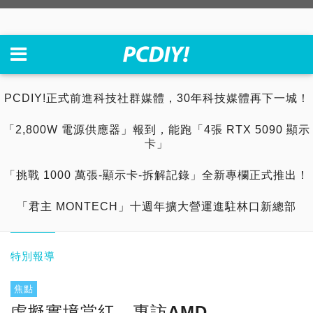
PCDIY!正式前進科技社群媒體，30年科技媒體再下一城！
「2,800W 電源供應器」報到，能跑「4張 RTX 5090 顯示
卡」
「挑戰 1000 萬張-顯示卡-拆解記錄」全新專欄正式推出！
「君主 MONTECH」十週年擴大營運進駐林口新總部
特別報導
焦點
虛擬實境當紅，專訪AMD