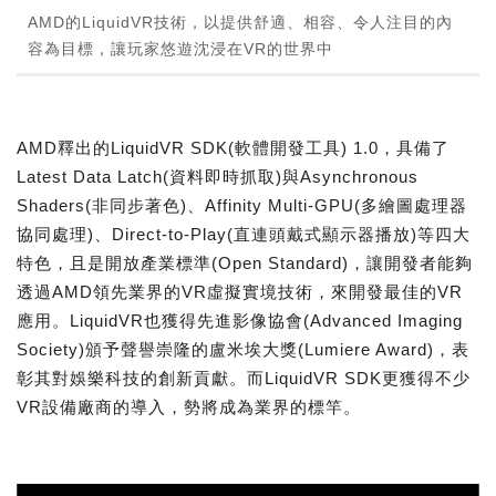
AMD的LiquidVR技術，以提供舒適、相容、令人注目的內
容為目標，讓玩家悠遊沈浸在VR的世界中
AMD釋出的LiquidVR SDK(軟體開發工具) 1.0，具備了
Latest Data Latch(資料即時抓取)與Asynchronous
Shaders(非同步著色)、Affinity Multi-GPU(多繪圖處理器
協同處理)、Direct-to-Play(直連頭戴式顯示器播放)等四大
特色，且是開放產業標準(Open Standard)，讓開發者能夠
透過AMD領先業界的VR虛擬實境技術，來開發最佳的VR
應用。LiquidVR也獲得先進影像協會(Advanced Imaging
Society)頒予聲譽崇隆的盧米埃大獎(Lumiere Award)，表
彰其對娛樂科技的創新貢獻。而LiquidVR SDK更獲得不少
VR設備廠商的導入，勢將成為業界的標竿。