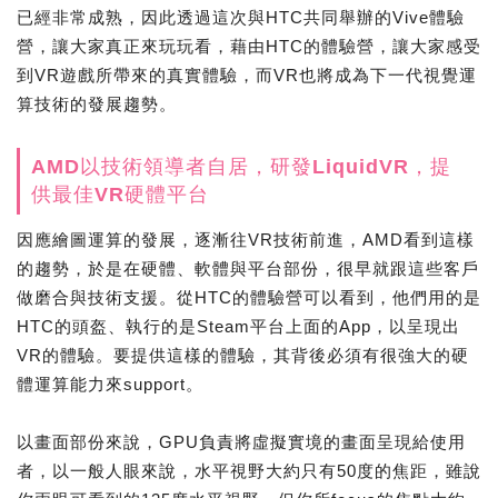
已經非常成熟，因此透過這次與HTC共同舉辦的Vive體驗
營，讓大家真正來玩玩看，藉由HTC的體驗營，讓大家感受
到VR遊戲所帶來的真實體驗，而VR也將成為下一代視覺運
算技術的發展趨勢。
AMD以技術領導者自居，研發LiquidVR，提
供最佳VR硬體平台
因應繪圖運算的發展，逐漸往VR技術前進，AMD看到這樣
的趨勢，於是在硬體、軟體與平台部份，很早就跟這些客戶
做磨合與技術支援。從HTC的體驗營可以看到，他們用的是
HTC的頭盔、執行的是Steam平台上面的App，以呈現出
VR的體驗。要提供這樣的體驗，其背後必須有很強大的硬
體運算能力來support。
以畫面部份來說，GPU負責將虛擬實境的畫面呈現給使用
者，以一般人眼來說，水平視野大約只有50度的焦距，雖說