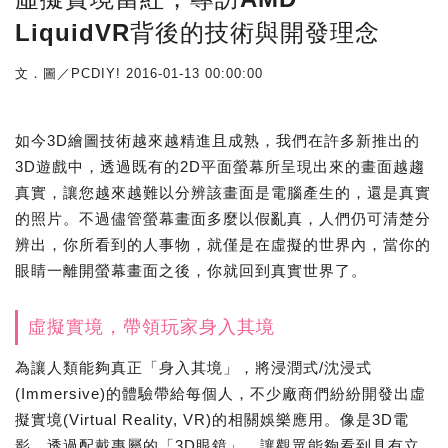
LiquidVR背後的技術與開發理念
文．圖／PCDIY!
2016-01-13 00:00:00
如今3D繪圖技術越來越精進且成熟，我們在許多新推出的
3D遊戲中，透過既有的2D平面螢幕所呈現出來的畫面越趨
真實，讓您越來越難以分辨該畫面是電腦產生的，還是真實
的照片。不過儘管螢幕畫面多麼以假亂真，人們仍可清楚分
辨出，你所看到的人事物，就僅是在虛擬的世界內，當你的
眼睛一離開螢幕畫面之後，你就回到真實世界了。
虛擬實境，帶領玩家身入其境
為讓人類能夠真正「身入其境」，將浸潤式/沈浸式
(Immersive)的體驗帶給每個人，不少廠商們紛紛開發出虛
擬實境(Virtual Reality, VR)的相關娛樂應用。像是3D電
影，透過配戴專屬的「3D眼鏡」，讓觀眾能夠看到具有立