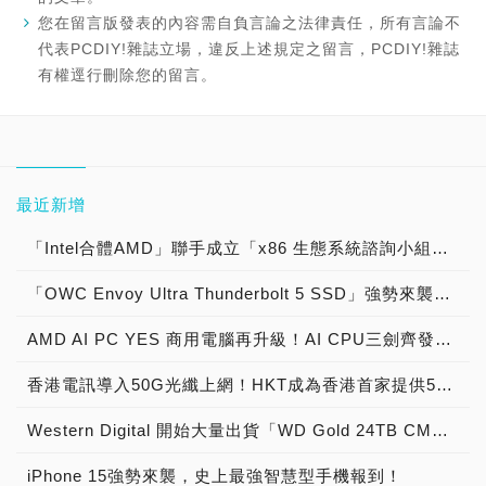
您在留言版發表的內容需自負言論之法律責任，所有言論不
代表PCDIY!雜誌立場，違反上述規定之留言，PCDIY!雜誌
有權逕行刪除您的留言。
最近新增
「Intel合體AMD」聯手成立「x86 生態系統諮詢小組」，「加速開發人員和客戶的創新」共創美好PC產業未來！
「OWC Envoy Ultra Thunderbolt 5 SSD」強勢來襲，史上最強「6,000 MB/s 超越極限速度」外接式固態硬碟報到！
AMD AI PC YES 商用電腦再升級！AI CPU三劍齊發火力全開，Ryzen Pro 8000引爆商用桌機進入AI時代，Ryzen Pro 8040加速商用筆電AI加速，Ryzen Threadripper Pro 7000WX衝破工作站極限效能！
香港電訊導入50G光纖上網！HKT成為香港首家提供50G PON電信業者，下載速率狂飆50Gbps 平均延遲只有1.6ms 傳輸影片30GB只要20幾秒 速度更快延遲更低爽度更高！
Western Digital 開始大量出貨「WD Gold 24TB CMR HDD」機械硬碟，「28TB Ultrastar DC HC680 SMR HDD」與「24TB Ultrastar DC HC580 CMR HDD」獲得業界採用！
iPhone 15強勢來襲，史上最強智慧型手機報到！