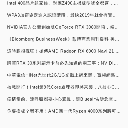
Intel 400晶片組家族、對應Z490主機板型號全都露，搭配10代Comet Lake-S處理器必備
WPA3加密協定進入認證階段，最快2019年就會有實體產品推出
NVIDIA官方公開創始版GeForce RTX 3080開箱，精緻質感包裝顯卡橫向放置
《Bloomberg BusinessWeek》彭博商業周刊爆料 美超微伺服器主機板 黑客門 被偷裝間諜晶片，《Apple、Amazon、SuperMicro》發表聲明駁斥 報導不屬實 精心編造
這時脈很瘋狂！據傳AMD Radeon RX 6000 Navi 21 XT時脈將高達2.4 GHz?!
購買RTX 30系列顯示卡前必先知道的兩三事：NVIDIA技術簡報 (下篇)
中華電信HiNet光世代2G/1G光纖上網來襲，寬頻網路速度再升級！
核戰開打！Intel第9代Core處理器即將來襲，八核心Core i9-9900K成新桌上型主流級處理器霸主！
疫情當前、連呼吸都要小心翼翼，讓Blueair告訴您空氣清淨機的挑選秘辛
你要換板？我不用！AMD新一代Ryzen 4000系列將可透過更新與現有B450主機板相容