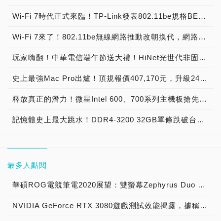
Wi-Fi 7時代正式來臨！TP-Link發表802.11be規格BE9300、BE11000、BE17000、BE19000、BE22000、BE24000、BE33000無線路由器與商用AP，史上最強Wi-Fi 7無線網路強勢來襲！
Wi-Fi 7來了！802.11be無線網路推動改朝換代，網路速度飆上46Gbps！TP-Link全球首發震撼登場！
玩家嗨翻！中華電信端午節送大禮！HiNet光世代非固定制與固定制大升速，300M用戶升級雙向300M/300M，500M用戶升級雙向500M/500M！
史上最強Mac Pro出爐！頂規報價407,170元，升級24核心Apple M2 Ultra處理器，76核心GPU，192GB記憶體，8TB SSD，搭配報價189,900元32吋6K等級6016x3384解析度Nano-texture玻璃Pro Display XDR顯示器大滿配，總價衝上597,160元！
釋放真正的潛力！微星Intel 600、700系列主機板搶先支援24GB、48GB記憶體模組，最大容量可擴充到192GB！
記憶體史上最大跳水！DDR4-3200 32GB單條跌破台幣2,000元！必恩威記憶體大哥帶頭殺，PNY DDR4-3200 32GB單條賣場報價1,999元！
最多人點閱
華碩ROG電競筆電2020展望：雙螢幕Zephyrus Duo 15、主打女性市場與eSports之Zephyrus M和ROG STRIX G15相繼報到
NVIDIA GeForce RTX 3080遊戲測試效能揭露，據稱約比RTX 2080 Ti快30%!