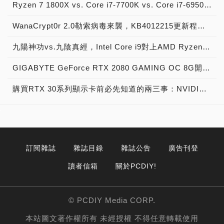
Ryzen 7 1800X vs. Core i7-7700K vs. Core i7-6950X Extreme效能大車拼，AMD八核心銳龍戰神與Intel十核心愛妻之王跑分實測！
WanaCrypt0r 2.0勒索病毒來襲，KB4012215更新程式與解毒程式下載安裝 – MS17-010系統漏洞攻擊救命仙丹！
九陽神功vs.九陰真經，Intel Core i9對上AMD Ryzen 9系列，多核大對決
GIGABYTE GeForce RTX 2080 GAMING OC 8G開箱實測，絕佳散熱設計、一鍵超頻的新世代圖靈顯示卡
購買RTX 30系列顯示卡前必先知道的兩三事：NVIDIA技術簡報 (下篇)
訂閱雜誌
雜誌目錄
雜誌公告
廣告刊登
讀者信箱
關於PCDIY!
© PCDIY Media CORP.
本站圖文著作權所有 未經授權 不得任意轉載使用