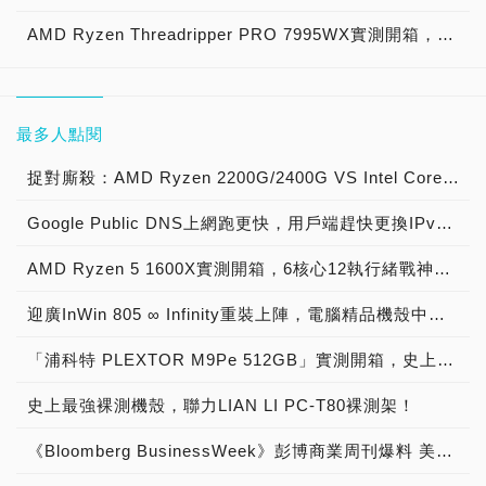
AMD Ryzen Threadripper PRO 7995WX實測開箱，史上最強96核心192執行緒 採用sTR5/SP6腳位 對應TRX50、WRX90主機板 次世代 HEDT高階桌機處理器重裝上陣！
最多人點閱
捉對廝殺：AMD Ryzen 2200G/2400G VS Intel Core i3-8100/i5-8400
Google Public DNS上網跑更快，用戶端趕快更換IPv4 DNS設定8.8.8.8與8.8.4.4
AMD Ryzen 5 1600X實測開箱，6核心12執行緒戰神處理器再顯鋒芒！
迎廣InWin 805 ∞ Infinity重裝上陣，電腦精品機殼中的頂尖之作！
「浦科特 PLEXTOR M9Pe 512GB」實測開箱，史上最強PCIe 3.0 x4固態硬碟磅礡登場！
史上最強裸測機殼，聯力LIAN LI PC-T80裸測架！
《Bloomberg BusinessWeek》彭博商業周刊爆料 美超微伺服器主機板 黑客門 被偷裝間諜晶片，《Apple、Amazon、SuperMicro》發表聲明駁斥 報導不屬實 精心編造