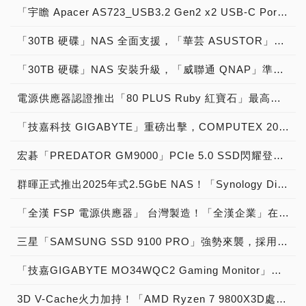
「宇瞻 Apacer AS723_USB3.2 Gen2 x2 USB-C Portable SSD 2TB」實測開箱，「影像職人專屬」軍規級「防撞、抗震、耐摔、耐壓」USB 3.2 Gen 2x2外接式固態硬碟！
「30TB 硬碟」NAS 全面支援，「華芸 ASUSTOR」準備好了！
「30TB 硬碟」NAS 安裝升級，「威聯通 QNAP」準備好了！
電源供應器認證推出「80 PLUS Ruby 紅寶石」最高等級規格，轉換效率最高達到「96.5％」超越「Titanium 鈦金」級水準！
「技嘉科技 GIGABYTE」重磅出擊，COMPUTEX 2025以「LEADING EDGE」為主題，發表會展示全方位AI解決方案！
宏碁「PREDATOR GM9000」PCIe 5.0 SSD閃耀登場，採用「高速顛峰效能，14GB/s極限狂飆，台灣慧榮主控，台積代工製造，新六奈米製程，第四代新產品，功耗降低50％，單面打件設計，功耗不到七瓦」獲原價屋店長肯定推薦「PC DIY電腦組裝神兵利器」晉升PCIe 5.0 SSD強者價格：4,580元起！
群暉正式推出2025年式2.5GbE NAS！「Synology DiskStation新一代DS225+、DS425+、DS625slim、DS725+、DS925+、DS1525+、DS1825+、DS1825xs+與RackStation RS2825RP+」強勢來襲，全面啟動「Synology 儲存系統硬碟相容性政策」，並邀請硬碟業者參與「AVL相容性清單硬碟認證計畫」
「全漢 FSP 電源供應器」 台灣製造！「全漢企業」在台灣設立桃三廠，研發、製造MIT世界第一「台灣之光：80 PLUS金牌電源FSP VITA GM MIT、80 PLUS銅牌電源FSP T-Series MIT 系列 全新ATX 3.1電源 製造大樓 生產線 揭秘」現場直擊！
三星「SAMSUNG SSD 9100 PRO」強勢來襲，採用「極致高速效能，速度狂飆14GB/s，第四代新產品，新五奈米製程，功耗降低50％，單面打件設計，桌機筆電能用」獲原價屋店長肯定推薦「PC DIY打造極致電腦效能」晉升PCIe 5.0 SSD王者價格：6,399元起！
「技嘉GIGABYTE MO34WQC2 Gaming Monitor」產品開箱，「34吋 240Hz 2K QD-OLED」戰術級曲面電競顯示器！
3D V-Cache火力加持！「AMD Ryzen 7 9800X3D處理器」實測開箱，8核心16執行緒104MB快取「史上最強遊戲CPU」震撼登場！