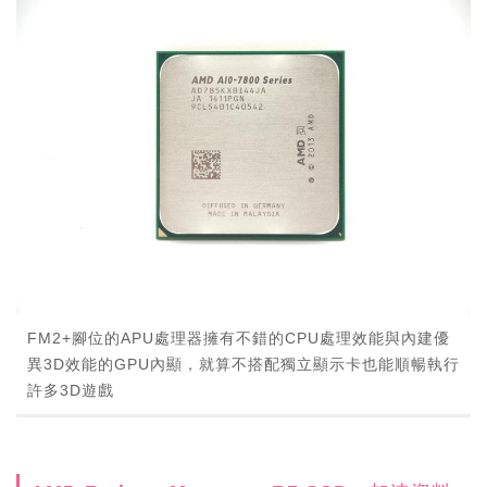
FM2+腳位的APU處理器擁有不錯的CPU處理效能與內建優
異3D效能的GPU內顯，就算不搭配獨立顯示卡也能順暢執行
許多3D遊戲