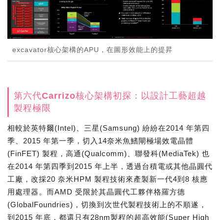
excavator核心架構的APU，在圖形效能上的提昇
第六代Carrizo核心架構初探：以設計工藝超越
製程極限
相較於英特爾(Intel)、三星(Samsung) 紛紛在2014 年第四
季、2015 年第一季，切入14奈米魚鰭閘極場效電晶體
(FinFET) 製程，高通(Qualcomm)、聯發科(MediaTek) 也
在2014 年第四季到2015 年上半，透過台積電或其他晶圓代
工廠，改採20 奈米HPM 製程技術來產製新一代4到8 核應
用處理器。而AMD 受限於其晶圓代工夥伴格羅方德
(GlobalFoundries)，切換到次世代製程技術上的不順遂，
到2015 年底，都還只有28nm製程的超高效能(Super High