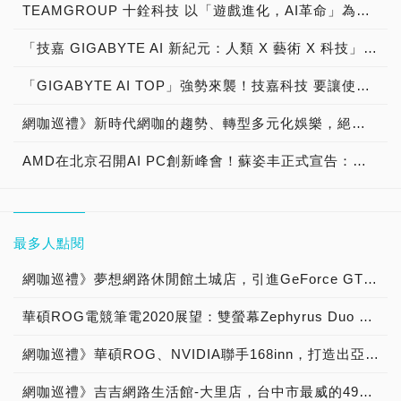
TEAMGROUP 十銓科技 以「遊戲進化，AI革命」為主題，COMPUTEX 2024展示「T-FORCE XTREEM記憶體極限超頻DDR5-9400，PCIe Gen 5 SSD重裝軍團，AI人工智慧記憶體模組、SSD與USB 4.0、Thunderbolt 5.0外接式SSD極速登場」
「技嘉 GIGABYTE AI 新紀元：人類 X 藝術 X 科技」特展，「展示人工智慧如何在人類、藝術及科技交織，從 AI 生成藝術到機器學習應用」激發無限生成式AI創意可能！
「GIGABYTE AI TOP」強勢來襲！技嘉科技 要讓使用者「在桌上實現地端AI訓練」，完美結合「AI TOP Utility 軟體、AI TOP Hardware 硬體與 AI TOP Tutor 顧問服務」打造更美好 AI 世界！
網咖巡禮》新時代網咖的趨勢、轉型多元化娛樂，絕妙日式體驗—「戰國網e宿館」直擊專訪
AMD在北京召開AI PC創新峰會！蘇姿丰正式宣告：「AI PC YES！」AMD將賦能數十億人日常生活，從雲、數據中心、邊緣到終端釋放AI潛力，展示了AMD AI PC生態鏈合作經營成果與可預見的未來！
最多人點閱
網咖巡禮》夢想網路休閒館土城店，引進GeForce GTX 1080，網咖遊戲對戰不卡頓！
華碩ROG電競筆電2020展望：雙螢幕Zephyrus Duo 15、主打女性市場與eSports之Zephyrus M和ROG STRIX G15相繼報到
網咖巡禮》華碩ROG、NVIDIA聯手168inn，打造出亞洲第一電競旅館i hotel 中壢館！
網咖巡禮》吉吉網路生活館-大里店，台中市最威的49吋六核水冷桌機網咖電競館！