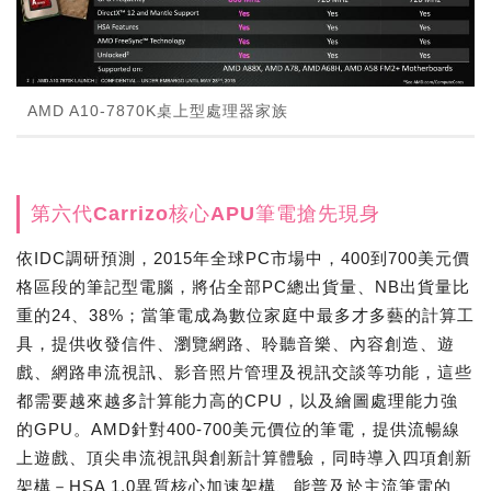
AMD A10-7870K桌上型處理器家族
第六代Carrizo核心APU筆電搶先現身
依IDC調研預測，2015年全球PC市場中，400到700美元價
格區段的筆記型電腦，將佔全部PC總出貨量、NB出貨量比
重的24、38%；當筆電成為數位家庭中最多才多藝的計算工
具，提供收發信件、瀏覽網路、聆聽音樂、內容創造、遊
戲、網路串流視訊、影音照片管理及視訊交談等功能，這些
都需要越來越多計算能力高的CPU，以及繪圖處理能力強
的GPU。AMD針對400-700美元價位的筆電，提供流暢線
上遊戲、頂尖串流視訊與創新計算體驗，同時導入四項創新
架構－HSA 1.0異質核心加速架構、能普及於主流筆電的