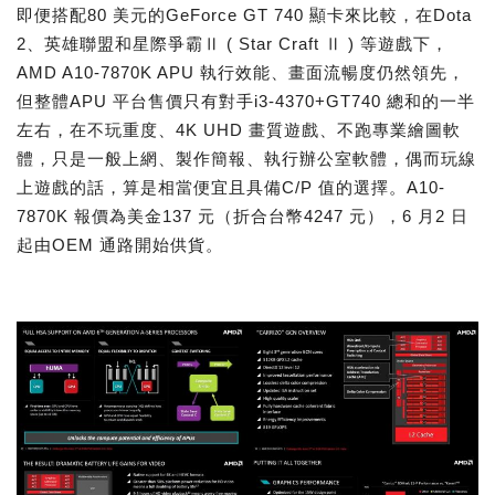
即便搭配80 美元的GeForce GT 740 顯卡來比較，在Dota
2、英雄聯盟和星際爭霸Ⅱ ( Star Craft Ⅱ ) 等遊戲下，
AMD A10-7870K APU 執行效能、畫面流暢度仍然領先，
但整體APU 平台售價只有對手i3-4370+GT740 總和的一半
左右，在不玩重度、4K UHD 畫質遊戲、不跑專業繪圖軟
體，只是一般上網、製作簡報、執行辦公室軟體，偶而玩線
上遊戲的話，算是相當便宜且具備C/P 值的選擇。A10-
7870K 報價為美金137 元（折合台幣4247 元），6 月2 日
起由OEM 通路開始供貨。