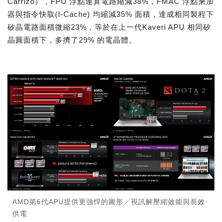
Carrizo），FPU 浮點運算電路縮減38%，FMAC 浮點乘加
器與指令快取(I-Cache) 均縮減35% 面積，達成相同製程下
矽晶電路面積微縮23%，等於在上一代Kaveri APU 相同矽
晶圓面積下，多擠了29% 的電晶體。
AMD第6代APU提供更強悍的圖形╱視訊解壓縮效能與長效
供電