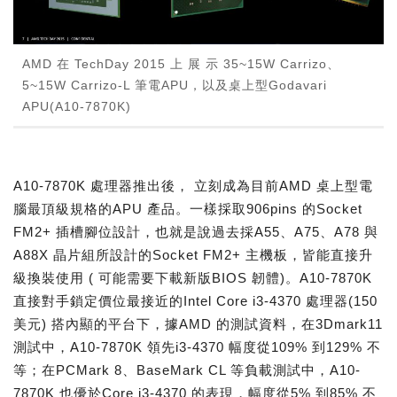
AMD 在 TechDay 2015 上 展 示 35~15W Carrizo、
5~15W Carrizo-L 筆電APU，以及桌上型Godavari
APU(A10-7870K)
A10-7870K 處理器推出後， 立刻成為目前AMD 桌上型電
腦最頂級規格的APU 產品。一樣採取906pins 的Socket
FM2+ 插槽腳位設計，也就是說過去採A55、A75、A78 與
A88X 晶片組所設計的Socket FM2+ 主機板，皆能直接升
級換裝使用 ( 可能需要下載新版BIOS 韌體)。A10-7870K
直接對手鎖定價位最接近的Intel Core i3-4370 處理器(150
美元) 搭內顯的平台下，據AMD 的測試資料，在3Dmark11
測試中，A10-7870K 領先i3-4370 幅度從109% 到129% 不
等；在PCMark 8、BaseMark CL 等負載測試中，A10-
7870K 也優於Core i3-4370 的表現，幅度從5% 到85% 不