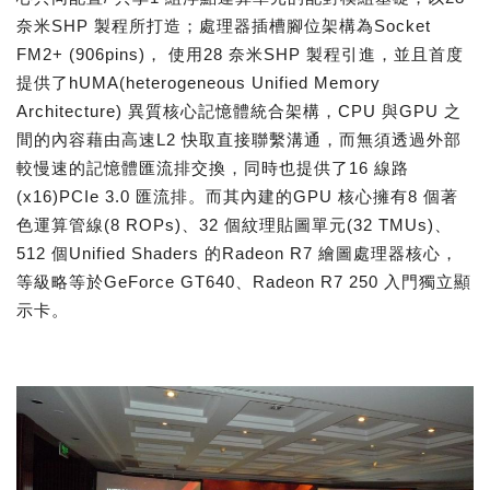
奈米SHP 製程所打造；處理器插槽腳位架構為Socket
FM2+ (906pins)， 使用28 奈米SHP 製程引進，並且首度
提供了hUMA(heterogeneous Unified Memory
Architecture) 異質核心記憶體統合架構，CPU 與GPU 之
間的內容藉由高速L2 快取直接聯繫溝通，而無須透過外部
較慢速的記憶體匯流排交換，同時也提供了16 線路
(x16)PCIe 3.0 匯流排。而其內建的GPU 核心擁有8 個著
色運算管線(8 ROPs)、32 個紋理貼圖單元(32 TMUs)、
512 個Unified Shaders 的Radeon R7 繪圖處理器核心，
等級略等於GeForce GT640、Radeon R7 250 入門獨立顯
示卡。