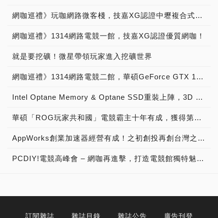
網咖巡禮》玩咖網路微客棧，技嘉XG認證中壢複合式休閒網咖！
網咖巡禮》1314網路電競一館，技嘉XG認證優質網咖！
就是要挖礦！微星帶領玩家進入挖礦世界
網咖巡禮》1314網路電競二館，華碩GeForce GTX 1080超狂台中市電競網咖！
Intel Optane Memory & Optane SSD重裝上陣，3D XPoint實現開機加速與提升電腦反應速度！
華碩「ROG玩家共和國」電競霸主十年有成，獲得第PCDIY!第十二屆PCDIY!玩家票選品牌大賞2016「主機板、顯示卡、無線路由器、電競螢幕最佳品牌」肯定，成為遊戲玩家市場No.1電競品牌！
AppWorks創業加速器經營有成！之初創投再創台灣之光，成就大東南亞第一新創加速器 專訪成就非凡幕後推手！
PCDIY!電競高峰會 – 網咖再進擊，打造電競館獨特魅力 – 活動花絮 →2016/08/18現場直擊
訂閱雜誌
雜誌目錄
雜誌公告
廣告刊登