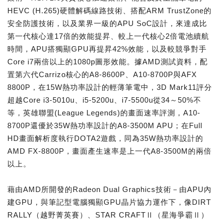
HEVC (H.265)硬體解碼線路技術、搭配ARM TrustZone的
安全防護技術，以及業界一級的APU SoC設計，來達成比
第一代核心達17倍的效能提昇、較上一代核心2倍電池續航
時間，APU搭獨顯GPU再提昇42%效能，以及較競爭對手
Core i7兩倍以上的1080p圖形效能。據AMD測試資料，配
置第六代Carrizo核心的A8-8600P、A10-8700P與AFX
8800P，在15W熱功率設計的輕薄筆電中，3D Mark11評分
超越Core i3-5010u、i5-5200u、i7-5500u從34～50%不
等，英雄聯盟(League Legends)的畫面速率評測，A10-
8700P還優於35W熱功率設計的A8-3500M APU；在Full
HD畫面解析度執行DOTA2遊戲，同為35W熱功率設計的
AMD FX-8800P，畫面產生速率是上一代A8-3500M的兩倍
以上。
藉由AMD所開發的Radeon Dual Graphics技術－由APU內
建GPU，與筆記型電腦獨顯GPU晶片協力運作下，像DIRT
RALLY（越野菁英賽）、STAR CRAFTⅡ（星海爭霸Ⅱ）