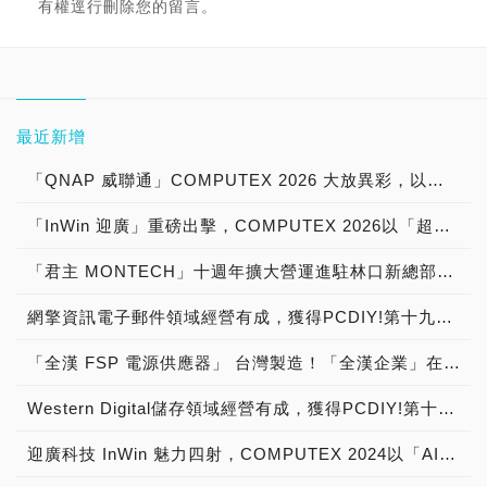
有權逕行刪除您的留言。
最近新增
「QNAP 威聯通」COMPUTEX 2026 大放異彩，以「READY 高可用性，全面就緒 RECOVERY 即刻救援，絕不妥協 專為 AI 時代而生」為主題，宣示「賦能 AI 新時代」！
「InWin 迎廣」重磅出擊，COMPUTEX 2026以「超越硬體，構築 AI 未來架構」為主題，展現「從硬體製造到AI系統整合的全面進化」！
「君主 MONTECH」十週年擴大營運進駐林口新總部，獲得PCDIY!第十九屆玩家票選品牌大賞暨ITMan!企業品牌大調查「電腦機殼」最佳品牌肯定！
網擎資訊電子郵件領域經營有成，獲得PCDIY!第十九屆玩家票選品牌大賞暨ITMan!企業品牌大調查「企業級雲端信箱」最佳品牌肯定！
「全漢 FSP 電源供應器」 台灣製造！「全漢企業」在台灣設立桃三廠，研發、製造MIT世界第一「台灣之光：80 PLUS金牌電源FSP VITA GM MIT、80 PLUS銅牌電源FSP T-Series MIT 系列 全新ATX 3.1電源 製造大樓 生產線 揭秘」現場直擊！
Western Digital儲存領域經營有成，獲得PCDIY!第十八屆玩家票選品牌大賞暨ITMan!企業品牌大調查2023「SSD、HDD與企業硬碟」最佳品牌肯定！
迎廣科技 InWin 魅力四射，COMPUTEX 2024以「AI 硬體生態系」為主題，宣示「AI PC、AI Server人工智慧狂潮沒有缺席」，展示「第11代形象機殼Infinite，ModFree 生態系：個人的AI電腦，企業用AI伺服器系統組裝服務，2500W的白金牌ATX3.1 電源供應器與創新專利模組風扇」