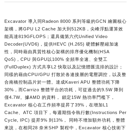
Excavator 導入同Radeon 8000 系列等級的GCN 繪圖核心
架構，將GPU L2 Cache 加大到512KB，尖峰浮點運算效
能高達819GFLOPS；還具備第六代Unified Video
Decoder(UVD6)，提供HEVC (H.265) 硬體解壓縮加速
性，同時藉由異質性核心架構的排序優化機制(HSA
QoS)，CPU 與GPU以100% 全頻率全速、全雙工
(FullDuplex) 方式共享L2 快取以及記憶體匯流排的設計；
同樣的藉由CPU/GPU 打散於各連接層的電壓調控，以及整
合南橋控制晶片於一體。達成Kaveri APU 整體功耗下降
30%，而Carrizo 整體平台的功耗，可從過去的9.5W 降到
僅4.7W。據AMD 的資料， 鎖定15W 熱功率門檻下，
Excavator 核心在工作頻率提昇了39%，在增加L1
Cache、ATC 項目下，每週期指令執行數(Instructions Per
Cycle, IPC) 提昇9% 到13%， 同時不增加額外功耗，整體
來說，在相同28 奈米SHP 製程中，Excavator 核心技術下