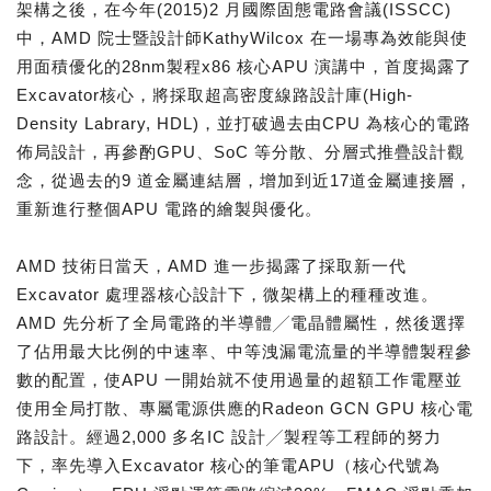
架構之後，在今年(2015)2 月國際固態電路會議(ISSCC)
中，AMD 院士暨設計師KathyWilcox 在一場專為效能與使
用面積優化的28nm製程x86 核心APU 演講中，首度揭露了
Excavator核心，將採取超高密度線路設計庫(High-
Density Labrary, HDL)，並打破過去由CPU 為核心的電路
佈局設計，再參酌GPU、SoC 等分散、分層式推疊設計觀
念，從過去的9 道金屬連結層，增加到近17道金屬連接層，
重新進行整個APU 電路的繪製與優化。
AMD 技術日當天，AMD 進一步揭露了採取新一代
Excavator 處理器核心設計下，微架構上的種種改進。
AMD 先分析了全局電路的半導體╱電晶體屬性，然後選擇
了佔用最大比例的中速率、中等洩漏電流量的半導體製程參
數的配置，使APU 一開始就不使用過量的超額工作電壓並
使用全局打散、專屬電源供應的Radeon GCN GPU 核心電
路設計。經過2,000 多名IC 設計╱製程等工程師的努力
下，率先導入Excavator 核心的筆電APU（核心代號為