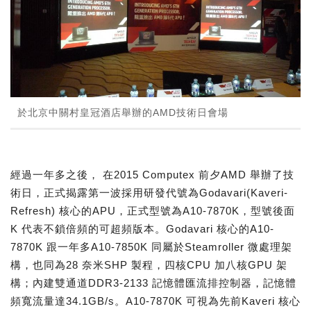
於北京中關村皇冠酒店舉辦的AMD技術日會場
經過一年多之後， 在2015 Computex 前夕AMD 舉辦了技
術日，正式揭露第一波採用研發代號為Godavari(Kaveri-
Refresh) 核心的APU，正式型號為A10-7870K，型號後面
K 代表不鎖倍頻的可超頻版本。Godavari 核心的A10-
7870K 跟一年多A10-7850K 同屬於Steamroller 微處理架
構，也同為28 奈米SHP 製程，四核CPU 加八核GPU 架
構；內建雙通道DDR3-2133 記憶體匯流排控制器，記憶體
頻寬流量達34.1GB/s。A10-7870K 可視為先前Kaveri 核心