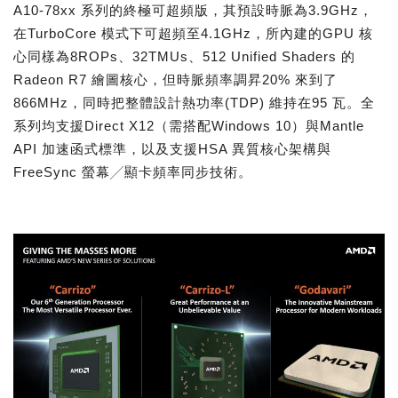
A10-78xx 系列的終極可超頻版，其預設時脈為3.9GHz，
在TurboCore 模式下可超頻至4.1GHz，所內建的GPU 核
心同樣為8ROPs、32TMUs、512 Unified Shaders 的
Radeon R7 繪圖核心，但時脈頻率調昇20% 來到了
866MHz，同時把整體設計熱功率(TDP) 維持在95 瓦。全
系列均支援Direct X12（需搭配Windows 10）與Mantle
API 加速函式標準，以及支援HSA 異質核心架構與
FreeSync 螢幕╱顯卡頻率同步技術。