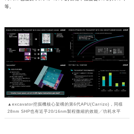
等。
▲excavator挖掘機核心架構的第6代APU(Carrizo)，同樣
28nm SHP也有近乎20/16nm製程微縮的效能╱功耗水平