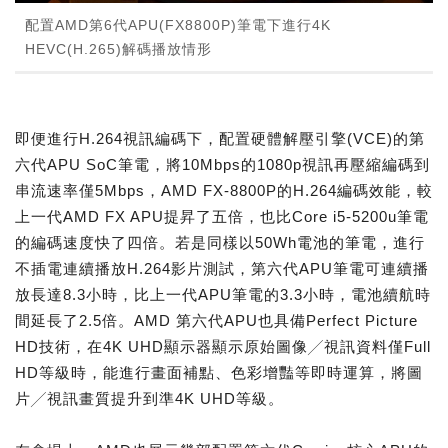
配置AMD第6代APU(FX8800P)筆電下進行4K
HEVC(H.265)解碼播放情形
即便進行H.264視訊編碼下，配置硬體解壓引擎(VCE)的第
六代APU SoC筆電，將10Mbps的1080p視訊再壓縮編碼到
串流速率僅5Mbps，AMD FX-8800P的H.264編碼效能，較
上一代AMD FX APU提昇了五倍，也比Core i5-5200u筆電
的編碼速度快了四倍。若是同樣以50Wh電池的筆電，進行
不插電連續播放H.264影片測試，第六代APU筆電可連續播
放長達8.3小時，比上一代APU筆電的3.3小時，電池續航時
間延長了2.5倍。AMD 第六代APU也具備Perfect Picture
HD技術，在4K UHD顯示器顯示原始圖像╱視訊資料僅Full
HD等級時，能進行畫面補點、色彩增豔等即時運算，將圖
片╱視訊畫質提升到準4K UHD等級。