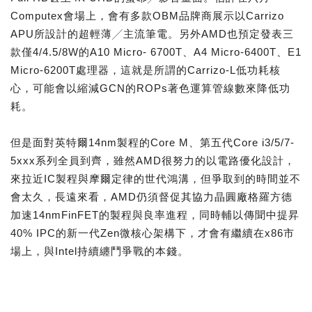
Computex會場上，會有多款OBM品牌商展示以Carrizo
APU所設計的超輕薄╱主流筆電。另外AMD也預定發表三
款僅4/4.5/8W的A10 Micro- 6700T、A4 Micro-6400T、E1
Micro-6200T處理器，這就是所謂的Carrizo-L低功耗核
心，可能會以縮減GCN的ROPs著色運算管線數來降低功
耗。
但是面對英特爾14nm製程的Core M、第五代Core i3/5/7-
5xxx系列全員到齊，雖然AMD很努力的以電路優化設計，
來拉近IC製程與摩爾定律的世代鴻溝，但爭取到的時間並不
會太久，長遠來看，AMD仍須督促其協力晶圓廠格羅方德
加速14nmFinFET的製程與良率進程，同時輔以傳聞中提昇
40% IPC的新一代Zen微核心架構下，才會有繼續在x86市
場上，與Intel持續纏鬥爭戰的本錢。