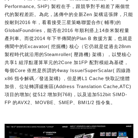
Performance, SHP) 製程在手，跟競爭對手相差了兩個世
代的製程差距。為此，謠傳中的全新Zen 架構這張牌，只能
按耐到2016 年，看看接受三星策略聯盟合作( 輔導)的
GlobalFoundries，能否在2016 年順利搭上14奈米製程量
產列車。而從2014 年下半傳聞的Plan B 救援方案，也就是
傳聞中的Excavator( 挖掘機) 核心（它仍就是從過去28nm
製程時代就沿用的Steamroller( 壓路機) 架構），以雙核心
共享1 組浮點運算單元的2Core 加1FP 配對模組為基礎，
每個Core 依然是所謂的4way Issue/SuperScalar( 四線路
x86 指令解碼╱發送架構) ，但是將L1 Cache 快取記憶體
加倍、位址轉譯緩衝區(Address Translation Cache,ATC)
項目的增加( 從512 增加到768)，以及追加512bit SIMD-
FP 的AVX2、MOVBE、SMEP、BMI1/2 指令集。