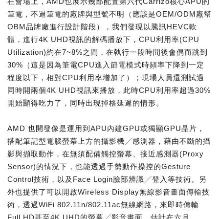
在會場上，AMD也展示幾部配置第六代Carrizo核心APU的
筆電，不過筆電的廠牌與型號不明（應該是OEM/ODM廠幫
OBM品牌廠進行設計階段），我們發現以騰訊HEVC軟
體，進行4K UHD視訊的解碼播放下，CPU利用率(CPU
Utilization)約在7~8%之間，在執行一段時間後會偶而跳到
30%（這是因為筆電CPU進入節電模式時頻率下降到一定
程度以下，相對CPU利用率增加了）；現場人員還測試過
同時開兩個4K UHD視訊來播放，此時CPU利用率超過30%
開始顯得吃力了，同時出現掉格延遲的情形。
AMD 也開發像是運用到APU內建GPU或獨顯GPU晶片，
搭配筆記型電腦螢幕上方的攝影機╱感測器，藉由不斷的攝
影與擷取動作，在無須配備觸控螢幕、接近感測器(Proxy
Sensor)的情況下，也能透過手勢動作操控的Gesture
Control技術，以及Face Login臉部辨識╱登入等技術。另
外也提供了可以開啟Wireless Display無線影音畫面傳輸技
術，透過WiFi 802.11n/802.11ac無線網路，來即時傳輸
Full HD甚至4K UHD的螢幕╱影音畫面。估計在六月