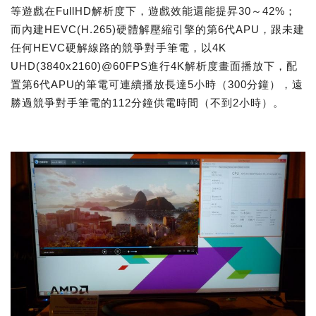
等遊戲在FullHD解析度下，遊戲效能還能提昇30～42%；
而內建HEVC(H.265)硬體解壓縮引擎的第6代APU，跟未建
任何HEVC硬解線路的競爭對手筆電，以4K
UHD(3840x2160)@60FPS進行4K解析度畫面播放下，配
置第6代APU的筆電可連續播放長達5小時（300分鐘），遠
勝過競爭對手筆電的112分鐘供電時間（不到2小時）。