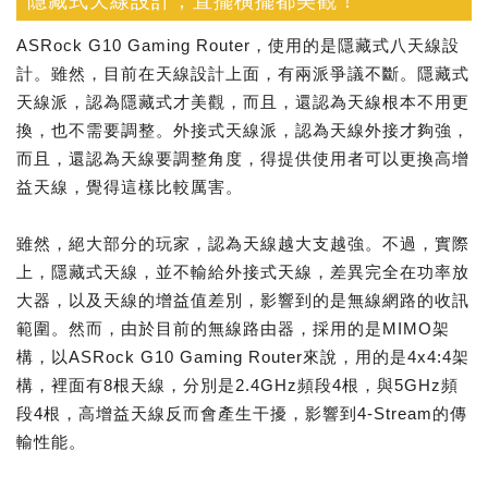
隱藏式天線設計，直擺橫擺都美觀！
ASRock G10 Gaming Router，使用的是隱藏式八天線設
計。雖然，目前在天線設計上面，有兩派爭議不斷。隱藏式
天線派，認為隱藏式才美觀，而且，還認為天線根本不用更
換，也不需要調整。外接式天線派，認為天線外接才夠強，
而且，還認為天線要調整角度，得提供使用者可以更換高增
益天線，覺得這樣比較厲害。
雖然，絕大部分的玩家，認為天線越大支越強。不過，實際
上，隱藏式天線，並不輸給外接式天線，差異完全在功率放
大器，以及天線的增益值差別，影響到的是無線網路的收訊
範圍。然而，由於目前的無線路由器，採用的是MIMO架
構，以ASRock G10 Gaming Router來說，用的是4x4:4架
構，裡面有8根天線，分別是2.4GHz頻段4根，與5GHz頻
段4根，高增益天線反而會產生干擾，影響到4-Stream的傳
輸性能。