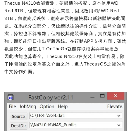
Thecus N4310效能實測，硬碟機的搭配，原本使用WD
Red 6TB，但發現有相容性問題，因此改用4顆WD Red
3TB，向廠商反映後，廠商表示將盡快釋出新韌體解決此問
題。在系統介面部分，仍延續以往的操作介面，雖然介面簡
潔，操控也不算複雜，但相較其他競爭廠商，實在是有待加
強，期盼能早日推出新版系統。在行動APP支援方面，雖然
數量較少，但使用T-OnTheGo就能存取檔案與串流播放，
因此功能也算齊全。Thecus N4310在安裝上相當容易，除
了剛開始的設定為英文介面之外，進入ThecusOS之後的為
中文操作介面。