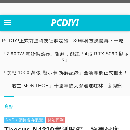
PCDIY!正式前進科技社群媒體，30年科技媒體再下一城！
「2,800W 電源供應器」報到，能跑「4張 RTX 5090 顯示
卡」
「挑戰 1000 萬張-顯示卡-拆解記錄」全新專欄正式推出！
「君主 MONTECH」十週年擴大營運進駐林口新總部
焦點
NAS / 網路儲存裝置
開箱評測
Thecus N4310實測開箱，物美價廉