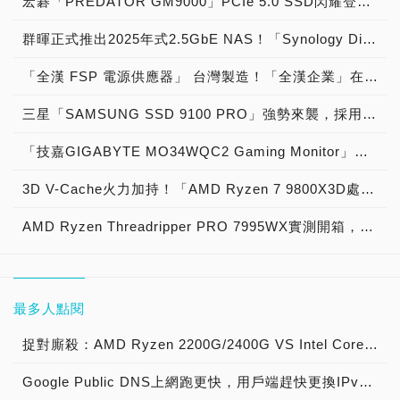
宏碁「PREDATOR GM9000」PCIe 5.0 SSD閃耀登場，採用「高速顛峰效能，14GB/s極限狂飆，台灣慧榮主控，台積代工製造，新六奈米製程，第四代新產品，功耗降低50％，單面打件設計，功耗不到七瓦」獲原價屋店長肯定推薦「PC DIY電腦組裝神兵利器」晉升PCIe 5.0 SSD強者價格：4,580元起！
群暉正式推出2025年式2.5GbE NAS！「Synology DiskStation新一代DS225+、DS425+、DS625slim、DS725+、DS925+、DS1525+、DS1825+、DS1825xs+與RackStation RS2825RP+」強勢來襲，全面啟動「Synology 儲存系統硬碟相容性政策」，並邀請硬碟業者參與「AVL相容性清單硬碟認證計畫」
「全漢 FSP 電源供應器」 台灣製造！「全漢企業」在台灣設立桃三廠，研發、製造MIT世界第一「台灣之光：80 PLUS金牌電源FSP VITA GM MIT、80 PLUS銅牌電源FSP T-Series MIT 系列 全新ATX 3.1電源 製造大樓 生產線 揭秘」現場直擊！
三星「SAMSUNG SSD 9100 PRO」強勢來襲，採用「極致高速效能，速度狂飆14GB/s，第四代新產品，新五奈米製程，功耗降低50％，單面打件設計，桌機筆電能用」獲原價屋店長肯定推薦「PC DIY打造極致電腦效能」晉升PCIe 5.0 SSD王者價格：6,399元起！
「技嘉GIGABYTE MO34WQC2 Gaming Monitor」產品開箱，「34吋 240Hz 2K QD-OLED」戰術級曲面電競顯示器！
3D V-Cache火力加持！「AMD Ryzen 7 9800X3D處理器」實測開箱，8核心16執行緒104MB快取「史上最強遊戲CPU」震撼登場！
AMD Ryzen Threadripper PRO 7995WX實測開箱，史上最強96核心192執行緒 採用sTR5/SP6腳位 對應TRX50、WRX90主機板 次世代 HEDT高階桌機處理器重裝上陣！
最多人點閱
捉對廝殺：AMD Ryzen 2200G/2400G VS Intel Core i3-8100/i5-8400
Google Public DNS上網跑更快，用戶端趕快更換IPv4 DNS設定8.8.8.8與8.8.4.4