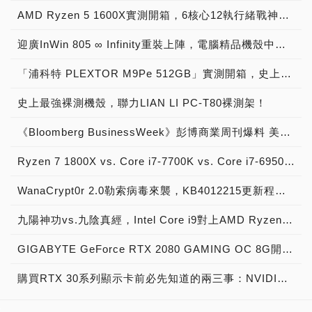
AMD Ryzen 5 1600X實測開箱，6核心12執行緒戰神處理器再顯鋒芒！
迎廣InWin 805 ∞ Infinity重裝上陣，電腦精品機殼中的頂尖之作！
「浦科特 PLEXTOR M9Pe 512GB」實測開箱，史上最強PCIe 3.0 x4固態硬碟磅礡登場！
史上最強裸測機殼，聯力LIAN LI PC-T80裸測架！
《Bloomberg BusinessWeek》彭博商業周刊爆料 美超微伺服器主機板 黑客門 被偷裝間諜晶片，《Apple、Amazon、SuperMicro》發表聲明駁斥 報導不屬實 精心編造
Ryzen 7 1800X vs. Core i7-7700K vs. Core i7-6950X Extreme效能大車拼，AMD八核心銳龍戰神與Intel十核心愛妻之王跑分實測！
WanaCrypt0r 2.0勒索病毒來襲，KB4012215更新程式與解毒程式下載安裝 – MS17-010系統漏洞攻擊救命仙丹！
九陽神功vs.九陰真經，Intel Core i9對上AMD Ryzen 9系列，多核大對決
GIGABYTE GeForce RTX 2080 GAMING OC 8G開箱實測，絕佳散熱設計、一鍵超頻的新世代圖靈顯示卡
購買RTX 30系列顯示卡前必先知道的兩三事：NVIDIA技術簡報 (下篇)