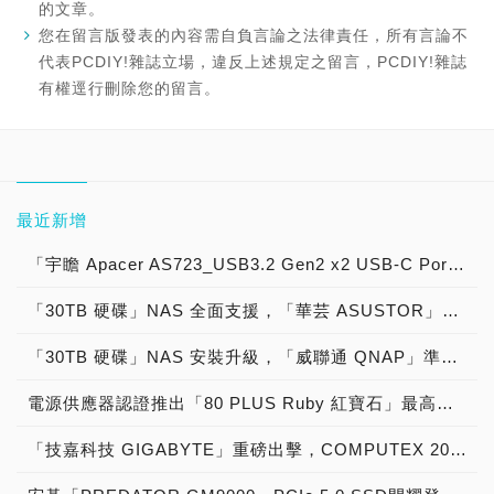
的文章。
您在留言版發表的內容需自負言論之法律責任，所有言論不
代表PCDIY!雜誌立場，違反上述規定之留言，PCDIY!雜誌
有權逕行刪除您的留言。
最近新增
「宇瞻 Apacer AS723_USB3.2 Gen2 x2 USB-C Portable SSD 2TB」實測開箱，「影像職人專屬」軍規級「防撞、抗震、耐摔、耐壓」USB 3.2 Gen 2x2外接式固態硬碟！
「30TB 硬碟」NAS 全面支援，「華芸 ASUSTOR」準備好了！
「30TB 硬碟」NAS 安裝升級，「威聯通 QNAP」準備好了！
電源供應器認證推出「80 PLUS Ruby 紅寶石」最高等級規格，轉換效率最高達到「96.5％」超越「Titanium 鈦金」級水準！
「技嘉科技 GIGABYTE」重磅出擊，COMPUTEX 2025以「LEADING EDGE」為主題，發表會展示全方位AI解決方案！