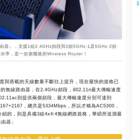
路由器」，支援1組2.4GHz頻段與2組5GHz-1及5GHz-2頻
，是一款旗艦級的Wireless Router！
傳輸速度與搭載的天線數量不斷往上提升，現在最快的規格已
術的無線路由器，在2.4GHz頻段，802.11n最大傳輸速度
，802.11ac則提供兩個頻段，最大傳輸速度分別可達到
167+2167，總共是5334Mbps，所以才稱為AC5300，
介紹的，則是具備3組4x4:4無線網路規格，華碩所送測最
線路由器」