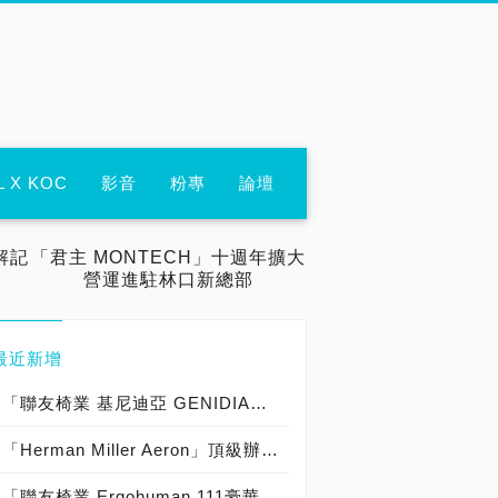
L X KOC
影音
粉專
論壇
解記
「君主 MONTECH」十週年擴大
營運進駐林口新總部
最近新增
「聯友椅業 基尼迪亞 GENIDIA」電競椅實測開箱，「電影 港劇 使徒行者 寒戰II 郭富城 御用座椅」承重120KG 賽車造型人體工學辦公椅中的玩家精品！
「Herman Miller Aeron」頂級辦公椅實測開箱，「Marvel電影 美劇 鋼鐵人 美國隊長 御用座椅」承重136KG/159KG 玩家級人體工學電腦椅中的頂尖之作！
「聯友椅業 Ergohuman 111豪華版」辦公椅實測開箱，「承重120KG Matrex 美製網」人體工學布網 電腦椅中的優質精品！