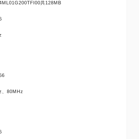
ML01G200TFI00共128MB
6
z
66
、80MHz
6