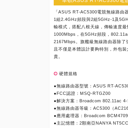
「華碩ASUS RT-AC530
「ASUS RT-AC5300電競無線
1組2.4GHz頻段與2組5GHz-1及5GH
輸模式，搭配八根天線，傳輸速度最快，
1000Mbps，在5GHz頻段，802
2167Mbps。旗艦級無線路由器
且不僅是本體設計要夠特別，外包裝
貴。
硬體規格
●無線路由器型號：ASUS RT-AC53
●FCC認證：MSQ-RTGZ00
●解決方案：Broadcom 802.11ac 4-S
●無線路由器等級：AC5300（AC2167 
●應用處理器：Broadcom BCM4709C
●主記憶體：2顆南亞NANYA NT5CC12