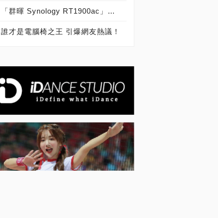
「群暉 Synology RT1900ac」實測開箱，智慧家庭中無線路由器的頂尖之作！
誰才是電腦椅之王 引爆網友熱議！