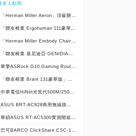
最多人點閱
「Herman Miller Aeron」頂級辦公椅實測開箱，「Marvel電影 美劇 鋼鐵人 美國隊長 御用座椅」承重136KG/159KG 玩家級人體工學電腦椅中的頂尖之作！
「聯友椅業 Ergohuman 111豪華版」辦公椅實測開箱，「承重120KG Matrex 美製網」人體工學布網 電腦椅中的優質精品！
「Herman Miller Embody Chair」時尚辦公椅實測開箱，「電影 露西 Lucy 史嘉蕾 喬韓森 御用座椅」承重136KG 優雅造型與人體工學電腦椅中的優質精品！
「聯友椅業 基尼迪亞 GENIDIA」電競椅實測開箱，「電影 港劇 使徒行者 寒戰II 郭富城 御用座椅」承重120KG 賽車造型人體工學辦公椅中的玩家精品！
華擎ASRock G10 Gaming Router實測開箱，AC2600電競無線路由器中的頂尖之作！
「聯友椅業 Brant 131豪華版」辦公椅實測開箱，「承重150KG Martex 美製網」候鳥椅背衣架造型人體工學電腦椅！
中華電信HiNet光世代500M/250M，測速爆衝破表超過癮！
ASUS BRT-AC828商用無線路由器實測開箱，AC2600中小企業辦公室用優質選擇！
華碩ASUS RT-AC5300實測開箱，三頻段八天線電競無線路由器破空出擊！
巴可BARCO ClickShare CSC-1會議室影音傳輸器實測開箱，無線會議系統中的優質精品！