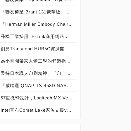
「聯友椅業 Brant 131豪華版」辦公椅實測開箱，「承重150KG Martex 美製網」候鳥椅背衣架造型人體工學電腦椅！
「Herman Miller Embody Chair」時尚辦公椅實測開箱，「電影 露西 Lucy 史嘉蕾 喬韓森 御用座椅」承重136KG 優雅造型與人體工學電腦椅中的優質精品！
舜松工業採用TP-Link商用網路！啟動黑雲軟體 ERP MES 進行數位轉型，ITMan! LAB.專業規劃施工 打造塑膠射出業智慧工廠！
創見Transcend HUB5C實測開箱，六合一多功能USB 3.2 Gen 2 Type-C集線器 傳輸、充電一氣呵成！
為小空間帶來人體工學的舒適操作，Logitech Ergo M575無線軌跡球開箱
秉持日本職人印刷精神、「印」實力不設限，Brother MFC-T920DW商用無線傳真事務機開箱動手玩
「威聯通 QNAP TS-453D NAS」開箱試用，配備雙2.5GbE網路 具HDMI輸出與PCI卡擴充！
57度微彎設計，Logitech MX Vertical垂直滑鼠開「箱」實測，搭配羅技鍵盤與滾輪鼠成為絕佳辦公室輸入工具
Intel宣布Comet Lake家族支援vPro技術之處理器，有桌機和筆電版，賦予安全、穩定、管理性等特色