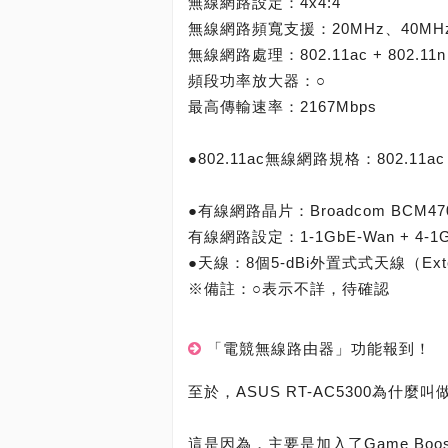
無線網路設定：4x4:4
無線網路頻寬支援：20MHz、40MHz
無線網路處理：802.11ac + 802.11n
頻段功率放大器：○
最高傳輸速率：2167Mbps
●802.11ac無線網路規格：802.11ac 
●有線網路晶片：Broadcom BCM47
有線網路設定：1-1GbE-Wan + 4-1G
●天線：8個5-dBi外置式式天線（Exter
※備註：○表示不詳，待確認
「電競無線路由器」功能報到！
至於，ASUS RT-AC5300為什
這是因為，主要是加入了Game B