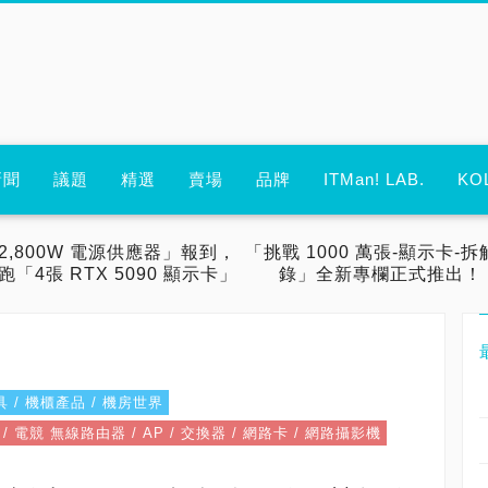
新聞
議題
精選
賣場
品牌
ITMan! LAB.
KO
2,800W 電源供應器」報到，
「挑戰 1000 萬張-顯示卡-拆
跑「4張 RTX 5090 顯示卡」
錄」全新專欄正式推出！
電工具 / 機櫃產品 / 機房世界
器 / 電競 無線路由器 / AP / 交換器 / 網路卡 / 網路攝影機