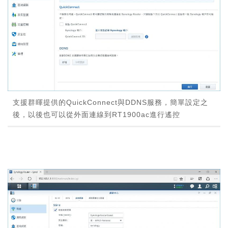
支援群暉提供的QuickConnect與DDNS服務，簡單設定之
後，以後也可以從外面連線到RT1900ac進行遙控