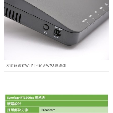
左前側邊有Wi-Fi開關與WPS連線鈕