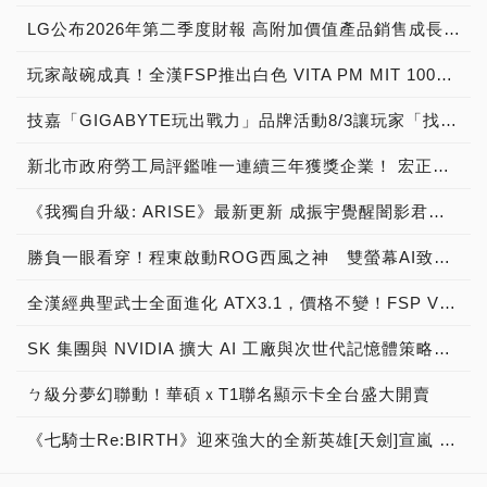
LG公布2026年第二季度財報 高附加價值產品銷售成長與成本競爭力提升，營業獲利年增 147%
玩家敲碗成真！全漢FSP推出白色 VITA PM MIT 1000W 靜音電源純白上市！ MIT 白金電源首度披上純白戰袍，支援 ATX 3.1、PCIe 5.1，10年保固！
技嘉「GIGABYTE玩出戰力」品牌活動8/3讓玩家「找到專屬配備」
新北市政府勞工局評鑑唯一連續三年獲獎企業！ 宏正三度榮膺新北市政府<友善移工企業>殊榮
《我獨自升級: ARISE》最新更新 成振宇覺醒闇影君主繼承者
勝負一眼看穿！程東啟動ROG西風之神 雙螢幕AI致勝全局
全漢經典聖武士全面進化 ATX3.1，價格不變！FSP VIC BD+ 電競入門最強銅牌電源！ ATX 3.1、全新壓紋線材、登錄享 5 年保固，打造新世代入門電競首選
SK 集團與 NVIDIA 擴大 AI 工廠與次世代記憶體策略合作 規模逾 5,000 億美元的 NVIDIA-SK AI 計畫（NVIDIA-SK AI Initiative）， 涵蓋 SK Telecom 最高達 2GW 的 AI 工廠，以及與 SK 海力士的長期 AI 記憶體合作
ㄅ級分夢幻聯動！華碩ｘT1聯名顯示卡全台盛大開賣
《七騎士Re:BIRTH》迎來強大的全新英雄[天劍]宣嵐 同步推出韓國主題劇情