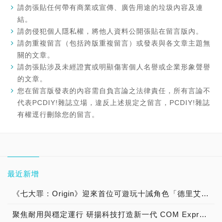
請勿張貼任何帶有商業或宣傳、廣告用途的垃圾內容及連
結。
請勿侵犯個人隱私權，將他人資料公開張貼在留言版內。
請勿重複留言（包括跨版重複留言）或發表與各文章主題無
關的文章。
請勿張貼涉及未經證實或明顯傷害個人名譽或企業形象聲譽
的文章。
您在留言版發表的內容需自負言論之法律責任，所有言論不
代表PCDIY!雜誌立場，違反上述規定之留言，PCDIY!雜誌
有權逕行刪除您的留言。
最近新增
《七大罪：Origin》迎來首位可遊玩十誡角色「德里艾利」
聚焦耐用與穩定運行 研揚科技打造新一代 COM Express Type 6 模組