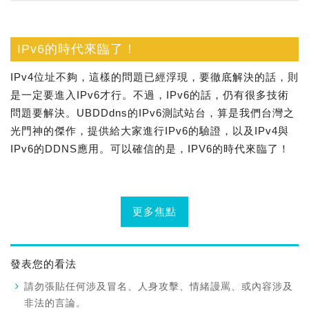
IPv6的時代來臨了！
IPv4位址不夠，這樣的問題已經浮現，要徹底解決的話，則
是一定要進入IPv6才行。不過，IPv6的話，仍有很多技術
問題要解決。UBDDdns的IPv6測試站台，算是我們台灣之
光門神的傑作，提供給大家進行IPv6的驗證，以及IPv4與
IPv6的DDNS應用。可以確信的是，IPV6的時代來臨了！
更多焦點
發表您的看法
請勿張貼任何涉及冒名、人身攻擊、情緒謾罵、或內容涉及
非法的言論。