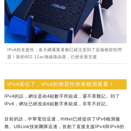
IPv6的支援性，各大網通業者都已經注意到了這個相容性問
題！新的802.11ac無線路由器，已經全面支援
IPv4落伍了，IPv6的相容性快來檢測看看！
IPv4的話，網址是由4組數字所組成，還不算難記。到了
IPv6，網址已經改由6組數字來組成，非常不好記。
目前的話，中華電信這邊，HiNet已經提供了IPv6檢測服
務。UBLink技術團隊這邊，首創了直接支援IPv4與IPv6的