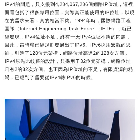
IPv4的問題，只支援到4,294,967,296個網路IP位址，這裡
面還包括了很多專用位置，實際真正能使用的IP位址，以現
在的需求來看，真的相當不夠。1994年時，國際網路工程
團隊（Internet Engineering Task Force ，IETF），就已
經發現，IPv4位址不足，終有一天IPv4位址不夠的問題，
因此，當時就已經規劃發展出了IPv6。IPv6採用宏觀的思
維，引進了128位元架構，網路位址高達2的128次方個，
IPv4原先比較舊的設計，只採用了32位元架構，網路位址
只有2的32次方個。也正因為IP位址的不足，有限資源的耗
竭，已經到了需要從IPv4轉IPv6的時候。