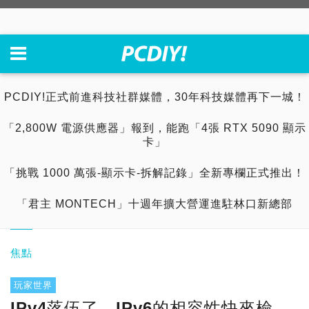
PCDIY!正式前進科技社群媒體，30年科技媒體再下一城！
「2,800W 電源供應器」報到，能跑「4張 RTX 5090 顯示
卡」
「挑戰 1000 萬張-顯示卡-拆解記錄」全新專欄正式推出！
「君主 MONTECH」十週年擴大營運進駐林口新總部
焦點
玩家世界
IPv4落伍了，IPv6的相容性快來檢