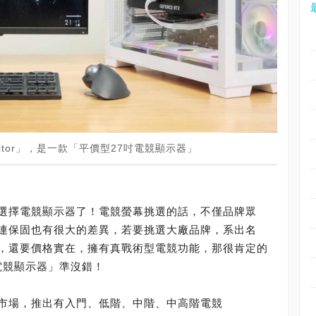
 Monitor」，是一款「平價型27吋電競顯示器」
選擇電競顯示器了！電競螢幕挑選的話，不僅品牌眾
連保固也有很大的差異，若要挑選大廠品牌，系出名
，還要價格實在，擁有真戰術型電競功能，那很肯定的
嘉 電競顯示器」準沒錯！
市場，推出有入門、低階、中階、中高階電競