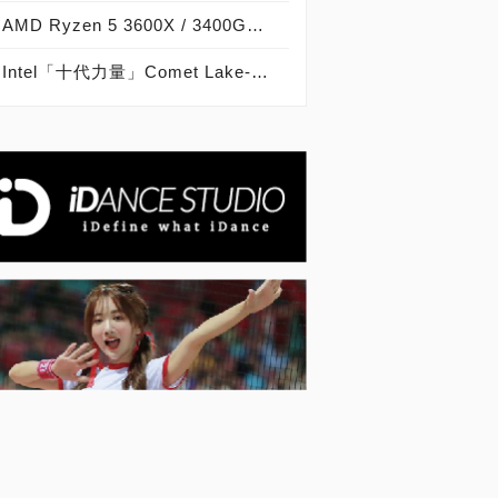
AMD Ryzen 5 3600X / 3400G開箱實測，獨顯內顯皆高效，主流電競最佳平台！
Intel「十代力量」Comet Lake-S該買嗎？Core i9 / i7 / i5 / i3效能評測 ft. Ryzen 3000效能評比 / ROG Z490 MAXIMUS XII FORMULA