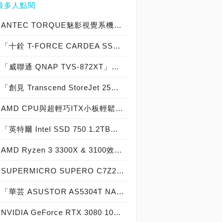
最多人點閱
ANTEC TORQUE魅影視覺系機殼開箱，安鈦克戰鬥機俯衝攻擊概念電競機箱新登場！
「十銓 T-FORCE CARDEA SSD 1TB」散熱片版實測開箱，「7,000MB/s俱樂部」PCIe 4.0 x4高效能固態硬碟！
「威聯通 QNAP TVS-872XT」實測開箱，「10GbE＋Thunderbolt 3」旗艦級 8-Bay NAS
「創見 Transcend StoreJet 25C3S 2TB & 25C3N 2TB」實測開箱，輕薄時尚內建獨家檔案救援外接式硬碟！
AMD CPU與超輕巧ITX小板輕鬆配：華碩 ROG STRIX B450-I GAMING ft. Ryzen 3 3300X
「英特爾 Intel SSD 750 1.2TB」實測開箱，NVMe PCIe SSD固態硬碟中的頂尖之作！
AMD Ryzen 3 3300X & 3100效能測試，完勝9400 / 9100，搭配B550最佳平台
SUPERMICRO SUPERO C7Z270-CG實測開箱，伺服器級電競主機板重裝上陣！
「華芸 ASUSTOR AS5304T NAS」實測開箱，Feat. Western Digital WD RED 4TB NAS HDD & WD RED SA500 NAS SSD
NVIDIA GeForce RTX 3080 10GB創始版顯示卡開箱實測，4K高畫質光追遊戲的最佳主角