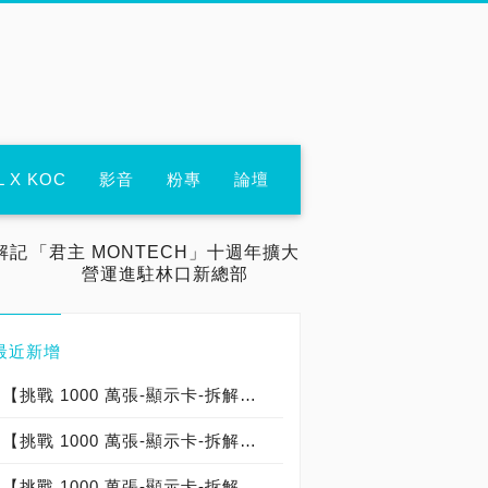
L X KOC
影音
粉專
論壇
解記
「君主 MONTECH」十週年擴大
營運進駐林口新總部
最近新增
【挑戰 1000 萬張-顯示卡-拆解記錄：000-000-018】微星 MSI GeForce RTX 5090 32G LIGHTNING Z 閃電卡皇：台灣代理商建達公司貨：台灣製造 Made In Taiwan（限定版→僅開箱）
【挑戰 1000 萬張-顯示卡-拆解記錄：000-000-004】華碩 ASUS TUF Gaming GeForce RTX 5090 32GB GDDR7：台灣代理商聯強公司貨：中國製造 Made In China
【挑戰 1000 萬張-顯示卡-拆解記錄：000-000-003】微星 MSI GEFORCE RTX 5090 GAMING TRIO OC：台灣代理商建達公司貨：台灣製造 Made In Taiwan