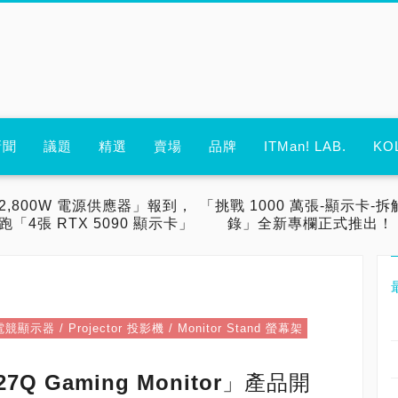
新聞
議題
精選
賣場
品牌
ITMan! LAB.
KO
2,800W 電源供應器」報到，
「挑戰 1000 萬張-顯示卡-拆
跑「4張 RTX 5090 顯示卡」
錄」全新專欄正式推出！
 電競顯示器 / Projector 投影機 / Monitor Stand 螢幕架
7Q Gaming Monitor」產品開