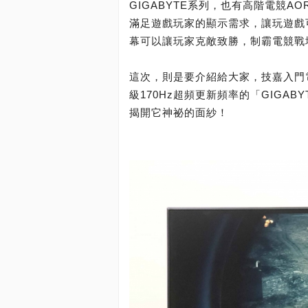
GIGABYTE系列，也有高階電競AO
滿足遊戲玩家的顯示需求，讓玩遊戲
幕可以讓玩家克敵致勝，制霸電競戰
這次，則是要介紹給大家，技嘉入門電競GS
級170Hz超頻更新頻率的「GIGABYT
揭開它神祕的面紗！