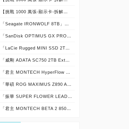
【挑戰 1000 萬張-顯示卡-拆解記錄：000-000-002】技嘉 GIGABYTE GEFORCE RTX 5090 GAMING OC 32G：台灣代理商青雲公司貨：台灣製造 Made In Taiwan
「Seagate IRONWOLF 8TB」實測開箱，「5,400轉」那嘶狼「節省電力 48％ 噪音減少 18％ 抗震提升 12％」NAS專用硬碟機首選！
「SanDisk OPTIMUS GX PRO 8100 SSD 2TB」實測開箱，「14,900 MB/s俱樂部」史上最強「第四代 PCIe 5.0 SSD」高效能低功耗固態硬碟！
「LaCie Rugged MINI SSD 2TB」實測開箱，「USB 3.2 Gen 2x2 穩固精悍」20Gbps 外接式固態硬碟專業首選！
「威剛 ADATA SC750 2TB External SSD」實測開箱，USB 3.2 Gen2 10Gb/s 免傳輸線「袖珍便攜」高效能外接式固態硬碟！
「君主 MONTECH HyperFlow Digital 360」實測開箱，「TDP：360 W 解熱能力」數位顯示即時監控「Intel LGA 1700/1851與AMD AM4/AM5主流平台全支援」高性價比 CPU一體式水冷散熱器！
「華碩 ROG MAXIMUS Z890 APEX」實測開箱，史上最強「22＋1＋2＋2 共 27 相供電」DDR5-9600＋ 極致超頻「Intel Core Ultra 7 270K Plus 最佳拍檔」白色海景房主機板！
「振華 SUPER FLOWER LEADEX III PLATINUM ATX 3.1 1000W」實測開箱，Cybenetics PLATINUM白金牌認證「PCIe 5.1 單原生 12V-2x6 連接器 」電源供應器 feat. NVIDIA GeForce RTX 5090 顯示卡 絕佳組合！
「君主 MONTECH BETA 2 850W ATX 3.1」實測開箱，80 PLUS Bronze 銅牌認證「PCIe 5.1 單原生 12V-2x6 連接器」直出線電源供應器 feat. NVIDIA GeForce RTX 5080 顯示卡 超值搭機組合！