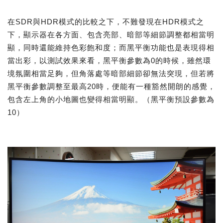
在SDR與HDR模式的比較之下，不難發現在HDR模式之
下，顯示器在各方面、包含亮部、暗部等細節調整都相當明
顯，同時還能維持色彩飽和度；而黑平衡功能也是表現得相
當出彩，以測試效果來看，黑平衡參數為0的時候，雖然環
境氛圍相當足夠，但角落處等暗部細節卻無法突現，但若將
黑平衡參數調整至最高20時，便能有一種豁然開朗的感覺，
包含左上角的小地圖也變得相當明顯。（黑平衡預設參數為
10）