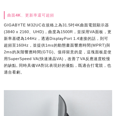
曲面4K、更新率還可超頻
GIGABYTE M32UC在規格上為31.5吋4K曲面電競顯示器
(3840 x 2160、UHD)，曲度為1500R，並採用VA面板，更
新率基礎為144Hz，透過DisplayPort 1.4連接的話，則可
超頻至160Hz，並提供1ms的動態畫面響應時間(MPRT)與
2ms的灰階響應時間(GTG)。值得留意的是，這塊面板是使
用SuperSpeed VA(快速液晶VA)，改善了VA反應速度較慢
的缺點, 同時具備VA對比表現好的優點，既適合打電競，也
適合看劇。