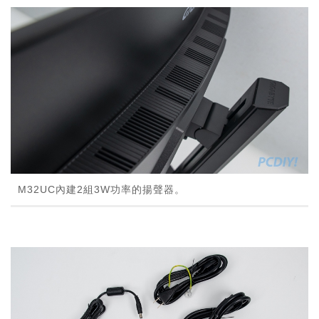
M32UC內建2組3W功率的揚聲器。