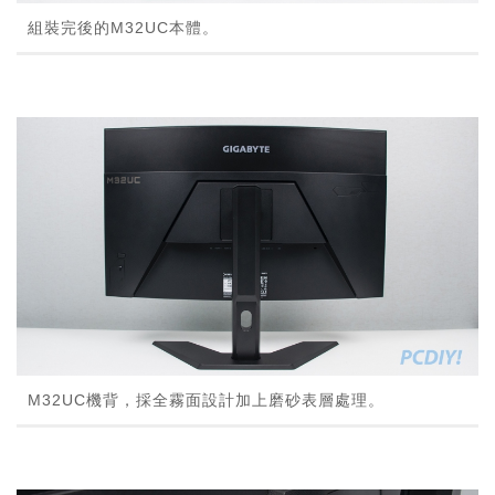
組裝完後的M32UC本體。
M32UC機背，採全霧面設計加上磨砂表層處理。