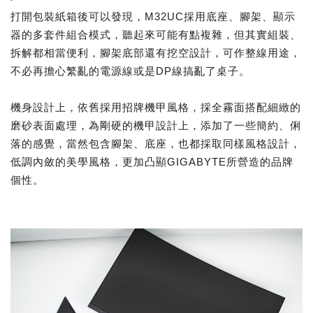
打開包裝紙箱後可以發現，M32UC採用底座、腳架、顯示
器的多套件組合模式，聽起來可能有點複雜，但其實組裝、
拆解都相當便利，腳架底部還有挖空設計，可作整線用途，
不必再擔心繁亂的電源線或是DP線搞亂了桌子。
機身設計上，依舊採用招牌機甲風格，採全霧面搭配細緻的
磨砂表面處理，為剛硬的機甲設計上，添加了一些簡約、俐
落的感覺，當然包含腳架、底座，也都採取同樣風格設計，
低調內斂的美學風格，更加凸顯GIGABYTE所營造的品牌
個性。