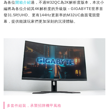
為各位
開箱介紹
過，不過M32QC為2K解析度版本，本次小
編將為各位介紹其4K解析度的升級版－GIGABYTE世界首
發31.5吋UHD、更有144Hz更新率的M32UC曲面電競螢
幕，提供能讓玩家們更加深刻的沉浸體驗。
多套件組裝，承襲招牌機甲風格