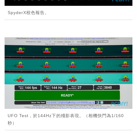
SpyderX校色報告。
UFO Test，於144Hz下的殘影表現。（相機快門為1/160
秒）