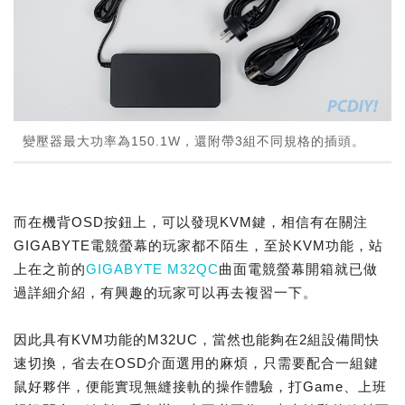
變壓器最大功率為150.1W，還附帶3組不同規格的插頭。
而在機背OSD按鈕上，可以發現KVM鍵，相信有在關注
GIGABYTE電競螢幕的玩家都不陌生，至於KVM功能，站
上在之前的
GIGABYTE M32QC
曲面電競螢幕開箱就已做
過詳細介紹，有興趣的玩家可以再去複習一下。
因此具有KVM功能的M32UC，當然也能夠在2組設備間快
速切換，省去在OSD介面選用的麻煩，只需要配合一組鍵
鼠好夥伴，便能實現無縫接軌的操作體驗，打Game、上班