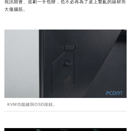
視訊開會、追劇一手包辦，也不必再為了桌上繁亂的線材而
大傷腦筋。
KVM功能鍵與OSD按鈕。