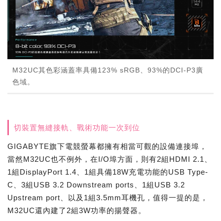
M32UC其色彩涵蓋率具備123% sRGB、93%的DCI-P3廣
色域。
切裝置無縫接軌、戰術功能一次到位
GIGABYTE旗下電競螢幕都擁有相當可觀的設備連接埠，
當然M32UC也不例外，在I/O埠方面，則有2組HDMI 2.1、
1組DisplayPort 1.4、1組具備18W充電功能的USB Type-
C、3組USB 3.2 Downstream ports、1組USB 3.2
Upstream port、以及1組3.5mm耳機孔，值得一提的是，
M32UC還內建了2組3W功率的揚聲器。