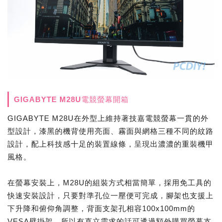
GIGABYTE M28U電競螢幕開箱
GIGABYTE M28U在外型上維持著技嘉電競螢幕一貫的外
型設計，漆黑的機背使用亮面、霧面與網格三種不同的紋路
設計，配上科技感十足的裝置線條，呈現出濃濃的重裝機甲
風格。
在螢幕安裝上，M28U的組裝方式相當簡單，採用免工具的
快速安裝設計，只要對準孔位一壓便可完成，腳架也支援上
下升降和俯仰角調整，背面支架孔相容100x100mm的
VESA壁掛架，所以有直立需求的話可透過額外購買螢幕支