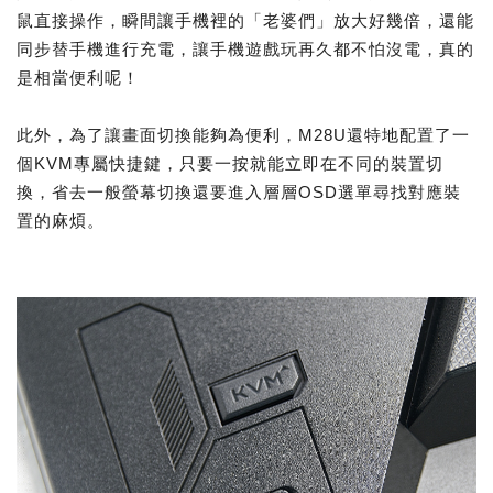
鼠直接操作，瞬間讓手機裡的「老婆們」放大好幾倍，還能
同步替手機進行充電，讓手機遊戲玩再久都不怕沒電，真的
是相當便利呢！
此外，為了讓畫面切換能夠為便利，M28U還特地配置了一
個KVM專屬快捷鍵，只要一按就能立即在不同的裝置切
換，省去一般螢幕切換還要進入層層OSD選單尋找對應裝
置的麻煩。