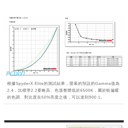
根據SpyderX Elite的測試結果，螢幕的預設的Gamma值為
2.4，比標準2.2要略高、色溫整體低於6500K，屬於較偏暖
的色調、對比度在50%亮度之後，可以達到900:1。