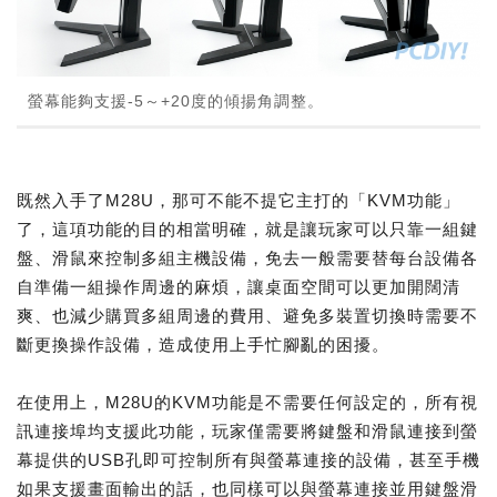
螢幕能夠支援-5～+20度的傾揚角調整。
既然入手了M28U，那可不能不提它主打的「KVM功能」
了，這項功能的目的相當明確，就是讓玩家可以只靠一組鍵
盤、滑鼠來控制多組主機設備，免去一般需要替每台設備各
自準備一組操作周邊的麻煩，讓桌面空間可以更加開闊清
爽、也減少購買多組周邊的費用、避免多裝置切換時需要不
斷更換操作設備，造成使用上手忙腳亂的困擾。
在使用上，M28U的KVM功能是不需要任何設定的，所有視
訊連接埠均支援此功能，玩家僅需要將鍵盤和滑鼠連接到螢
幕提供的USB孔即可控制所有與螢幕連接的設備，甚至手機
如果支援畫面輸出的話，也同樣可以與螢幕連接並用鍵盤滑