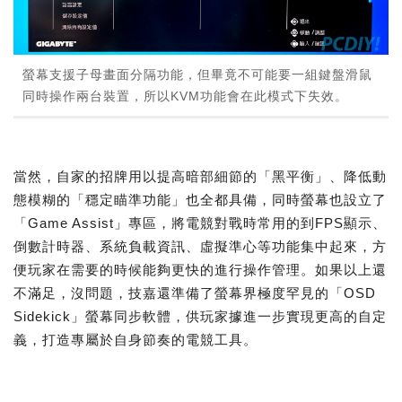
螢幕支援子母畫面分隔功能，但畢竟不可能要一組鍵盤滑鼠
同時操作兩台裝置，所以KVM功能會在此模式下失效。
當然，自家的招牌用以提高暗部細節的「黑平衡」、降低動
態模糊的「穩定瞄準功能」也全都具備，同時螢幕也設立了
「Game Assist」專區，將電競對戰時常用的到FPS顯示、
倒數計時器、系統負載資訊、虛擬準心等功能集中起來，方
便玩家在需要的時候能夠更快的進行操作管理。如果以上還
不滿足，沒問題，技嘉還準備了螢幕界極度罕見的「OSD
Sidekick」螢幕同步軟體，供玩家據進一步實現更高的自定
義，打造專屬於自身節奏的電競工具。