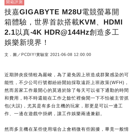
開箱評測
技嘉GIGABYTE M28U電競螢幕開
箱體驗，世界首款搭載KVM、HDMI
2.1以真‧4K HDR@144Hz創造多工
娛樂新境界！
文．圖／PCDIY!實驗室
2021-06-08 12:00:00
近期肺炎疫情較為嚴峻，為了避免因上班造成群聚感染的可
能性，不少公司行號都紛紛開始採取遠距上班政策(WFH)，
然而居家工作最開心的莫過於除了每天可以省下通勤的時間
和費用，時不時還能在工作之餘忙裡偷閒一下不怕被主管抓
包(大誤)，尤其是有多台主機的玩家，那更是可以一邊工
作、一邊在遊戲中掛網，讓工作娛樂兩邊兼顧。
然而多主機在某些使用場合上會稍微有些困擾，畢竟一般情