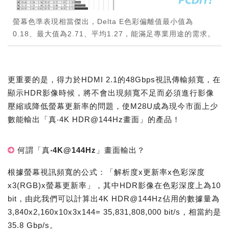
螢幕色準表現相當傑出，Delta E色彩偏離值最小值為
0.18、最大值為2.71、平均1.27，能滿足專業用途的需求。
更重要的是，得力於HDMI 2.1的48Gbps視訊傳輸頻寬，在
顯示HDR影像時候，將不會出現頻寬不足而必須進行影像
壓縮或降低螢幕更新率的問題，使M28U成為現今市面上少
數能輸出「真‧4K HDR@144Hz畫面」的產品！
何謂「真‧4K@144Hz」畫面輸出？
根據螢幕視訊頻寬的公式：「解析度x更新率x色彩深度
x3(RGB)x螢幕更新率」，其中HDR影像在色彩深度上為10
bit，由此我們可以計算出4K HDR@144Hz佔用的數據量為
3,840x2,160x10x3x144= 35,831,808,000 bit/s，相當約是
35.8 Gbp/s。