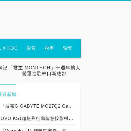
L X KOC
影音
粉專
論壇
解記
「君主 MONTECH」十週年擴大
營運進駐林口新總部
最近新增
「技嘉GIGABYTE MO27Q2 Gaming Monitor電競螢幕」強勢來襲，採用「時尚美學設計，QD-OLED驚艷視覺，240Hz極速顯示，絕佳黑階顯色，優質動態表現，超薄質感底座，電競戰術功能，三年烙印保固」獲原價屋店長肯定推薦「遊戲打怪神兵利器」制霸遊戲戰場價格：15,490元！
OVO KS1超短焦行動智慧投影機實測開箱，1080P小空間大劇院Neo無框電視閃耀登場！
「Warpple JJ1 轉轉閨蜜機」實機開箱，「21.5吋 FHD 行走的大平板」讓你隨處都可以「追劇、健身、食譜、看書、上課、視訊、直播、辦公，一機搞定！」