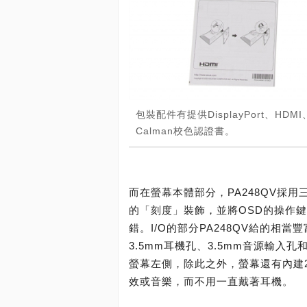
包裝配件有提供DisplayPort、
Calman校色認證書。
而在螢幕本體部分，PA248QV採用
的「刻度」裝飾，並將OSD的操作
錯。I/O的部分PA248QV給的相當豐富，提
3.5mm耳機孔、3.5mm音源輸入孔和4
螢幕左側，除此之外，螢幕還有內建
效或音樂，而不用一直戴著耳機。