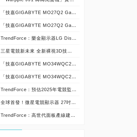
「技嘉GIGABYTE MO27Q2 Gaming Monitor」實機測試，顯色強大：「色域覆蓋 sRGB：達100％，Adobe RGB：達95.2％，DCI P3：達97.6％ 色域容積 sRGB：達164.2％，Adobe RGB：達113.1％，DCI P3：達116.3％」ISO 14861:2015色彩準確度：「平均ΔE*00：達0.27，99%百分位 ΔE*00：達0.89」
「技嘉GIGABYTE MO27Q2 Gaming Monitor」產品開箱，「27吋 240Hz 2K QD-OLED」精品級平面電競顯示器！
TrendForce：樂金顯示器LG Display廣州LCD廠今正式交割，助力TCL華星光電大世代線產能面積占比提升至22.9%
三星電競新未來 全新裸視3D技術引領「星」世紀遊戲體驗
「技嘉GIGABYTE MO34WQC2 Gaming Monitor」實機測試，顯色強大：「色域覆蓋 sRGB：達100％，Adobe RGB：達96.5％，DCI P3：達97.7％ 色域容積 sRGB：達171.7％，Adobe RGB：達118.3％，DCI P3：達121.6％」ISO 14861:2015色彩準確度：「平均ΔE*00：達0.89，99%百分位 ΔE*00：達2.75」
「技嘉GIGABYTE MO34WQC2 Gaming Monitor」產品開箱，「34吋 240Hz 2K QD-OLED」戰術級曲面電競顯示器！
TrendForce：預估2025年電競監視器面板出貨成長趨緩，LCD面板年增約5%、OLED面板年增約40%
全球首發！微星電競顯示器 27吋4K 240Hz & QHD 500Hz QD-OLED 霸氣登場CES 2025
TrendForce：高世代面板產線建設帶動，預計2027年OLED筆電滲透率逾5%