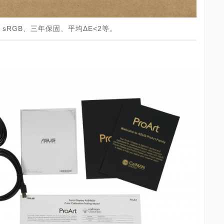
sRGB、三年保固、平均ΔE<2等。