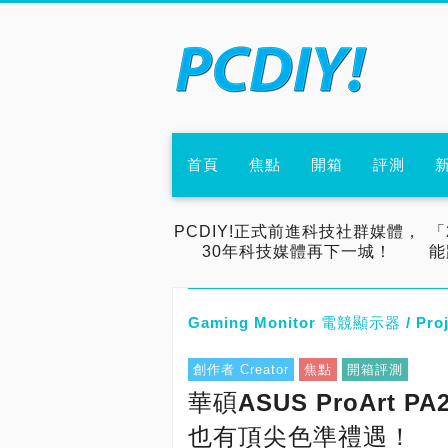
首頁
焦點
開箱
評測
PCDIY!正式前進科技社群媒體，
「
30年科技媒體再下一城！
能
Gaming Monitor 電競顯示器 / Proj
創作者 Creator
焦點
開箱評測
華碩ASUS ProArt
也有頂尖色準禮遇！