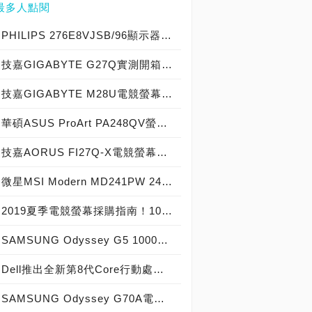
最多人點閱
PHILIPS 276E8VJSB/96顯示器實機開箱， 史上最超值27吋4K級IPS面板極細窄邊框螢幕！
技嘉GIGABYTE G27Q實測開箱，27吋IPS 2K解析度搭載144Hz更新率，平面電競螢幕！
技嘉GIGABYTE M28U電競螢幕開箱體驗，世界首款搭載KVM、HDMI 2.1以真‧4K HDR@144Hz創造多工娛樂新境界！
華碩ASUS ProArt PA248QV螢幕實測開箱，萌新創作者也有頂尖色準禮遇！
技嘉AORUS FI27Q-X電競螢幕開箱動眼看，至尊級王者的視覺體驗！
微星MSI Modern MD241PW 24吋美型螢幕實測開箱，辦公/遊戲兩相宜創建絕美雪白世界！
2019夏季電競螢幕採購指南！10款市售版本解析、下手前務必參考
SAMSUNG Odyssey G5 1000R曲面電競螢幕實測開箱，電玩初心者的傳奇創造神器！
Dell推出全新第8代Core行動處理器之旗艦Alienware與主流G系列電競筆電，聯袂多樣新品展出，北京記者會現場直擊
SAMSUNG Odyssey G70A電競螢幕實測開箱，完全解放次世代遊戲主機PS5、XBOX Series S/X的4K+120Hz顯示效能！