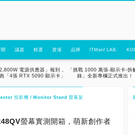
新聞
議題
精選
賣場
品牌
ITMan! LAB.
KO
2,800W 電源供應器」報到，
「挑戰 1000 萬張-顯示卡-拆
跑「4張 RTX 5090 顯示卡」
錄」全新專欄正式推出！
ector 投影機 / Monitor Stand 螢幕架
 PA248QV螢幕實測開箱，萌新創作者