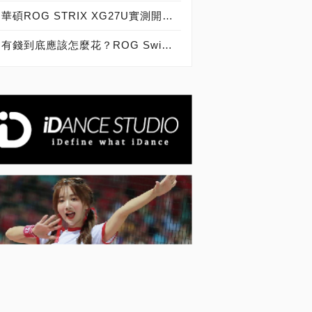
華碩ROG STRIX XG27U實測開箱，解析為何需要一台「高畫質又有Sync」螢幕！
有錢到底應該怎麼花？ROG Swift PG65UQ電競螢幕實測開箱，既是頂級電視又是電競螢幕好厲害！