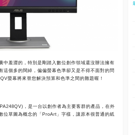
囊中羞澀的，特別是剛踏入數位創作領域還沒辦法擁有
有這個多的闊綽，偏偏螢幕色準卻又是不得不面對的問
A248QV螢幕將來替您解決預算和色準之間的難題喔！
(下稱PA248QV)，是一台以創作者為主要客群的產品，在外
位草圖為概念的「ProArt」字樣，讓原本很普通的紙