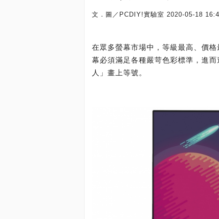
文．圖／PCDIY!實驗室
2020-05-18 16:
在眾多螢幕市場中，等級最高、價格
幕必須滿足各種嚴苛色彩標準，進而
人」畫上等號。