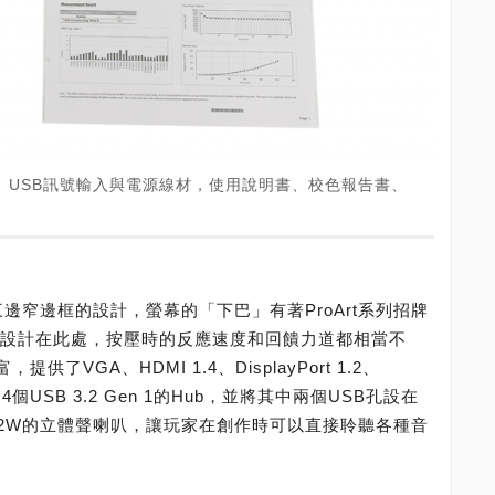
HDMI、USB訊號輸入與電源線材，使用說明書、校色報告書、
三邊窄邊框的設計，螢幕的「下巴」有著ProArt系列招牌
鍵設計在此處，按壓時的反應速度和回饋力道都相當不
供了VGA、HDMI 1.4、DisplayPort 1.2、
個USB 3.2 Gen 1的Hub，並將其中兩個USB孔設在
2W的立體聲喇叭，讓玩家在創作時可以直接聆聽各種音