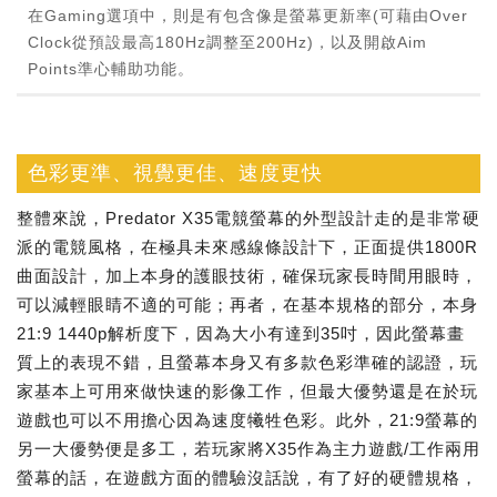
在Gaming選項中，則是有包含像是螢幕更新率(可藉由Over
Clock從預設最高180Hz調整至200Hz)，以及開啟Aim
Points準心輔助功能。
色彩更準、視覺更佳、速度更快
整體來說，Predator X35電競螢幕的外型設計走的是非常硬
派的電競風格，在極具未來感線條設計下，正面提供1800R
曲面設計，加上本身的護眼技術，確保玩家長時間用眼時，
可以減輕眼睛不適的可能；再者，在基本規格的部分，本身
21:9 1440p解析度下，因為大小有達到35吋，因此螢幕畫
質上的表現不錯，且螢幕本身又有多款色彩準確的認證，玩
家基本上可用來做快速的影像工作，但最大優勢還是在於玩
遊戲也可以不用擔心因為速度犧牲色彩。此外，21:9螢幕的
另一大優勢便是多工，若玩家將X35作為主力遊戲/工作兩用
螢幕的話，在遊戲方面的體驗沒話說，有了好的硬體規格，