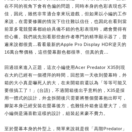
在不同的視角下會有色偏的問題，同時本身的色彩表現也不
佳，因此，雖然非常適合拿來玩遊戲，但如果以小編的工作
來說，在需要修圖的情況下往往難以信任，也因此在看到當
前眾多電競螢幕都紛紛具備不錯的色彩表現時，總會覺得有
些心癢。我們就先別看那些創作者專門的精準顯示器了，普
遍來說都很貴...看看最新的Apple Pro Display HDR逆天的
16萬台幣價格，這些螢幕顏色都很準、但真的貴...
回過頭來進入正題，這次小編使用Acer Predator X35到現
在大約已經有一個禮拜的時間，回想第一天收到螢幕時，外
箱的大小真是嚇死人的大，在未開箱前還以為「等等可能又
要很搞工了！」(台語)，不過開箱後出乎意料的，X35是採
用一體式的設計，外盒拆開後只需要將整個螢幕抱出即可，
腳架本身已經安裝在螢幕後方，也難怪外箱會這麼大了，但
小編倒是滿喜歡這樣的設計，組裝起來豪不費力。
至於螢幕本身的外型上，簡單來說就是很「高階Predator」