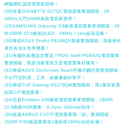
網咖網紅認證電競新指標！
(28)技嘉GIGABYTE G27QC電競螢幕實測開箱，2K
165Hz入門1500R曲面電競新選擇！
(29)SAMSUNG Odyssey G9曲面電競螢幕實測開箱，49
吋1000R 32:9曲面QLED、240Hz / 1ms超高流暢！
(30)華碩ASUS ProArt PA248QV螢幕實測開箱，萌新創作
者也有頂尖色準禮遇！
(31)有錢到底應該怎麼花？ROG Swift PG65UQ電競螢幕
實測開箱，既是頂級電視又是電競螢幕好厲害！
(32)華碩ASUS ZenScreen Touch可攜式觸控螢實測開箱，
不出門宅到底，工作、娛樂兼顧好幫手！
(33)華碩TUF Gaming VG279QM實測開箱，用1萬預算買
到高C/P電競螢幕！
(34)宏碁Predator X35曲面電競螢幕實測開箱，1800R
21:9曲面HDR螢幕、G-Sync Ultimate加持！
(35)技嘉AORUS CV27F電競螢幕開「掛」實測開箱，
1500R FHD曲面螢幕加1毫秒搭165Hz給好給滿！