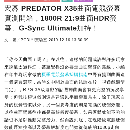
宏碁 PREDATOR X35曲面電競螢幕
實測開箱，1800R 21:9曲面HDR螢
幕、G-Sync Ultimate加持！
文．圖／PCDIY!實驗室
2019-12-16 13:30:39
「你今天曲面了嗎？」在以往，這樣的問題或許對許多玩家
來說還太過科幻，甚至覺得沒必要走曲面螢幕的路線，小編
在年中為玩家做的
夏季電競螢幕採購指南
中野有提到曲面這
一個購買選項，當時文中關於曲面的結論在於「視遊戲類型
而定」，RPG 3A級遊戲的話選擇曲面會有更完整的沉浸享
受；但競技類遊戲則還是建議以平面螢幕為主，除了玩家自
身的視覺習慣以外，另一個要考慮的則是電腦的硬體效能，
以往曲面螢幕往往都是高解析度螢幕，如果硬體效能不夠的
話也不足以推動完整潛力。然而說到底，在現階段電腦硬體
效能逐漸拉高以及螢幕解析度也開始從傳統的1080p走向