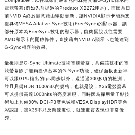
Compatible，以往玩家們最常見的就是具備G-Sync標示的
電競螢幕(例如先前提過的Predator XB272即是)，而因為日
前NVIDIA終於願意藉由驅動更新，讓NVIDIA顯示卡能夠支
援具備VESA Adative-Sync技術(FreeSync)的顯示器，讓
部分原本為FreeSync技術的顯示器，能夠擺脫以往需要
AMD顯示卡的開啟條件，直接藉由NVIDIA顯示卡也能達到
G-Sync相容的效果。
最後則是G-Sync Ultimate技術電競螢幕，具備該技術的電
競螢幕除了能夠提供基本的G-Sync功能，確保面板更新率
可以跟GPU輸出的fps同步以外，還通過300多項的檢測，
並且具備HDR 1000nits的規格，也就是說，X35電競螢幕
可以提供高達1000nits的亮度表現，同時因為採用量子點技
術加上具備90% DCI-P3廣色域和VESA DisplayHDR等色
彩認證，讓X35不只反應速度快，就連畫質表現也非常優
秀。