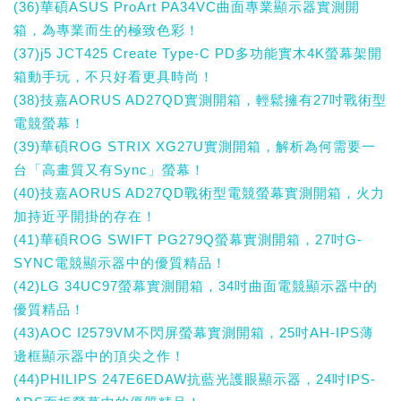
(36)華碩ASUS ProArt PA34VC曲面專業顯示器實測開
箱，為專業而生的極致色彩！
(37)j5 JCT425 Create Type-C PD多功能實木4K螢幕架開
箱動手玩，不只好看更具時尚！
(38)技嘉AORUS AD27QD實測開箱，輕鬆擁有27吋戰術型
電競螢幕！
(39)華碩ROG STRIX XG27U實測開箱，解析為何需要一
台「高畫質又有Sync」螢幕！
(40)技嘉AORUS AD27QD戰術型電競螢幕實測開箱，火力
加持近乎開掛的存在！
(41)華碩ROG SWIFT PG279Q螢幕實測開箱，27吋G-
SYNC電競顯示器中的優質精品！
(42)LG 34UC97螢幕實測開箱，34吋曲面電競顯示器中的
優質精品！
(43)AOC I2579VM不閃屏螢幕實測開箱，25吋AH-IPS薄
邊框顯示器中的頂尖之作！
(44)PHILIPS 247E6EDAW抗藍光護眼顯示器，24吋IPS-