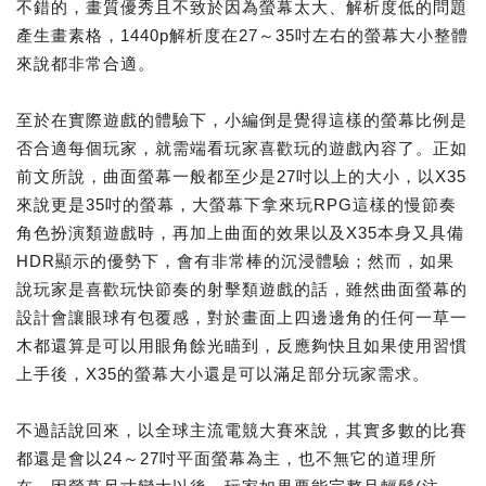
不錯的，畫質優秀且不致於因為螢幕太大、解析度低的問題
產生畫素格，1440p解析度在27～35吋左右的螢幕大小整體
來說都非常合適。
至於在實際遊戲的體驗下，小編倒是覺得這樣的螢幕比例是
否合適每個玩家，就需端看玩家喜歡玩的遊戲內容了。正如
前文所說，曲面螢幕一般都至少是27吋以上的大小，以X35
來說更是35吋的螢幕，大螢幕下拿來玩RPG這樣的慢節奏
角色扮演類遊戲時，再加上曲面的效果以及X35本身又具備
HDR顯示的優勢下，會有非常棒的沉浸體驗；然而，如果
說玩家是喜歡玩快節奏的射擊類遊戲的話，雖然曲面螢幕的
設計會讓眼球有包覆感，對於畫面上四邊邊角的任何一草一
木都還算是可以用眼角餘光瞄到，反應夠快且如果使用習慣
上手後，X35的螢幕大小還是可以滿足部分玩家需求。
不過話說回來，以全球主流電競大賽來說，其實多數的比賽
都還是會以24～27吋平面螢幕為主，也不無它的道理所