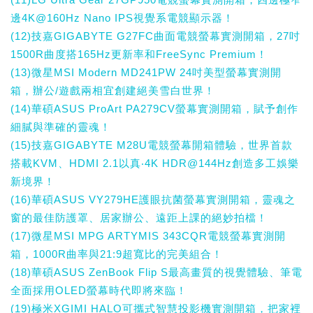
邊4K@160Hz Nano IPS視覺系電競顯示器！
(12)技嘉GIGABYTE G27FC曲面電競螢幕實測開箱，27吋
1500R曲度搭165Hz更新率和FreeSync Premium！
(13)微星MSI Modern MD241PW 24吋美型螢幕實測開
箱，辦公/遊戲兩相宜創建絕美雪白世界！
(14)華碩ASUS ProArt PA279CV螢幕實測開箱，賦予創作
細膩與準確的靈魂！
(15)技嘉GIGABYTE M28U電競螢幕開箱體驗，世界首款
搭載KVM、HDMI 2.1以真‧4K HDR@144Hz創造多工娛樂
新境界！
(16)華碩ASUS VY279HE護眼抗菌螢幕實測開箱，靈魂之
窗的最佳防護罩、居家辦公、遠距上課的絕妙拍檔！
(17)微星MSI MPG ARTYMIS 343CQR電競螢幕實測開
箱，1000R曲率與21:9超寬比的完美組合！
(18)華碩ASUS ZenBook Flip S最高畫質的視覺體驗、筆電
全面採用OLED螢幕時代即將來臨！
(19)極米XGIMI HALO可攜式智慧投影機實測開箱，把家裡