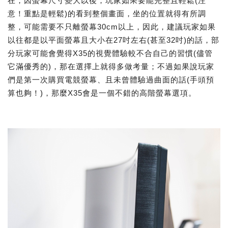
在，因螢幕尺寸變大以後，玩家如果要能完整且輕鬆(注
意！重點是輕鬆)的看到整個畫面，坐的位置就得有所調
整，可能需要不只離螢幕30cm以上，因此，建議玩家如果
以往都是以平面螢幕且大小在27吋左右(甚至32吋)的話，部
分玩家可能會覺得X35的視覺體驗較不合自己的習慣(儘管
它滿優秀的)，那在選擇上就得多做考量；不過如果說玩家
們是第一次購買電競螢幕、且未曾體驗過曲面的話(手頭預
算也夠！)，那麼X35會是一個不錯的高階螢幕選項。