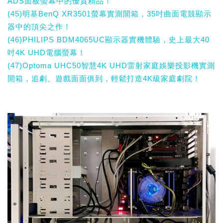
ADS面板螢幕中的優質精品！
(45)明基BenQ XR3501螢幕實測開箱，35吋曲面電競顯示
器中的頂尖之作！
(46)PHILIPS BDM4065UC顯示器實機體驗，史上最大40
吋4K UHD電腦螢幕！
(47)Optoma UHC50智慧4K UHD雷射家庭娛樂投影機實測
開箱，追劇、遊戲面面俱到，輕鬆打造4K級家庭劇院！