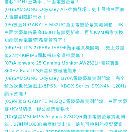
搭載144Hz更新率，平面電競螢幕！
(04)SAMSUNG Odyssey Ark強勢登場，史上最強曲面個
人電競劇院顯示器！
(05)技嘉GIGABYTE M32UC曲面電競螢幕實測開箱，4K
曲面大螢幕搭最高160Hz超頻更新率、再加KVM獨家切換
功能讓你電競/商務雙管齊下！
(06)PHILIPS 276E8VJSB/96顯示器實機開箱， 史上最超
值27吋4K級IPS面板極細窄邊框螢幕！
(07)Alienware 25 Gaming Monitor AW2521H開箱實測，
360Hz Fast IPS外星科技極速襲來！
(08)SAMSUNG Odyssey G70A電競螢幕實測開箱，完全
解放次世代遊戲主機PS5、XBOX Series S/X的4K+120Hz
顯示效能！
(09)技嘉GIGABYTE M32QC電競螢幕實測開箱，曲面大螢
幕+KVM切換、辦公娛樂更暢快！
(10)微星MSI MPG Artymis 273CQR曲面電競螢幕實測開
箱，27吋與1000R曲度默契出演一齣無可挑剔的視覺饗宴！
(11)LG Ultra Gear 27GP950電競螢幕實測開箱，四邊極窄