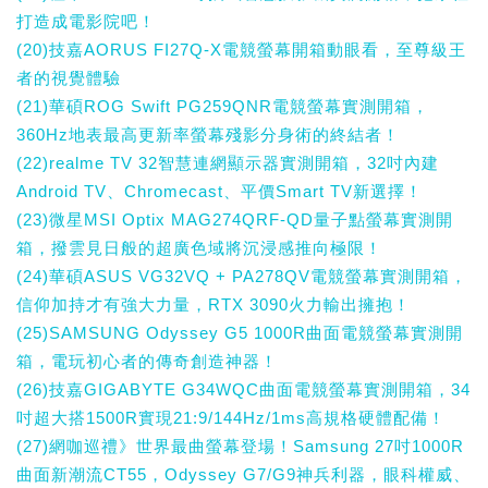
打造成電影院吧！
(20)技嘉AORUS FI27Q-X電競螢幕開箱動眼看，至尊級王
者的視覺體驗
(21)華碩ROG Swift PG259QNR電競螢幕實測開箱，
360Hz地表最高更新率螢幕殘影分身術的終結者！
(22)realme TV 32智慧連網顯示器實測開箱，32吋內建
Android TV、Chromecast、平價Smart TV新選擇！
(23)微星MSI Optix MAG274QRF-QD量子點螢幕實測開
箱，撥雲見日般的超廣色域將沉浸感推向極限！
(24)華碩ASUS VG32VQ + PA278QV電競螢幕實測開箱，
信仰加持才有強大力量，RTX 3090火力輸出擁抱！
(25)SAMSUNG Odyssey G5 1000R曲面電競螢幕實測開
箱，電玩初心者的傳奇創造神器！
(26)技嘉GIGABYTE G34WQC曲面電競螢幕實測開箱，34
吋超大搭1500R實現21:9/144Hz/1ms高規格硬體配備！
(27)網咖巡禮》世界最曲螢幕登場！Samsung 27吋1000R
曲面新潮流CT55，Odyssey G7/G9神兵利器，眼科權威、