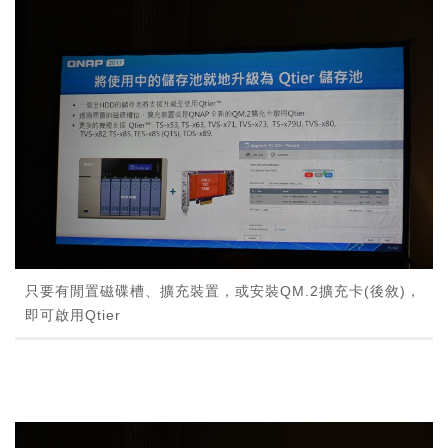
只要有閒置磁碟槽、擴充裝置，或安裝QM.2擴充卡(後敘)，
即可啟用Qtier