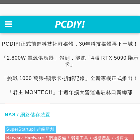
PCDIY!正式前進科技社群媒體，30年科技媒體再下一城！
「2,800W 電源供應器」報到，能跑「4張 RTX 5090 顯示
卡」
「挑戰 1000 萬張-顯示卡-拆解記錄」全新專欄正式推出！
「君主 MONTECH」十週年擴大營運進駐林口新總部
NAS / 網路儲存裝置
SuperStartup! 超級新創
Network Hardware / 網通設備 / 弱電工具 / 機櫃產品 / 機房世