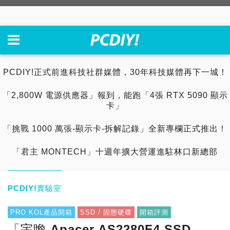
PCDIY!正式前進科技社群媒體，30年科技媒體再下一城！
「2,800W 電源供應器」報到，能跑「4張 RTX 5090 顯示
卡」
「挑戰 1000 萬張-顯示卡-拆解記錄」全新專欄正式推出！
「君主 MONTECH」十週年擴大營運進駐林口新總部
PCDIY!實驗室
PRO KOL產品開箱
SSD / 固態硬碟
開箱評測
「宇瞻 Apacer AS2280F4 SSD