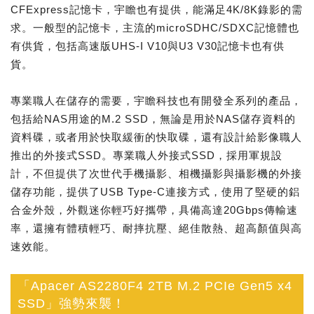
CFExpress記憶卡，宇瞻也有提供，能滿足4K/8K錄影的需
求。一般型的記憶卡，主流的microSDHC/SDXC記憶體也
有供貨，包括高速版UHS-I V10與U3 V30記憶卡也有供
貨。
專業職人在儲存的需要，宇瞻科技也有開發全系列的產品，
包括給NAS用途的M.2 SSD，無論是用於NAS儲存資料的
資料碟，或者用於快取緩衝的快取碟，還有設計給影像職人
推出的外接式SSD。專業職人外接式SSD，採用軍規設
計，不但提供了次世代手機攝影、相機攝影與攝影機的外接
儲存功能，提供了USB Type-C連接方式，使用了堅硬的鋁
合金外殼，外觀迷你輕巧好攜帶，具備高達20Gbps傳輸速
率，還擁有體積輕巧、耐摔抗壓、絕佳散熱、超高顏值與高
速效能。
「Apacer AS2280F4 2TB M.2 PCIe Gen5 x4
SSD」強勢來襲！