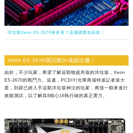
洋垃圾Xeon E5-2670有多夯？這個調查告訴你！
Xeon E5-2670測試跑分成績出爐！
由於，不少玩家，希望了解這顆物超所值的洋垃圾，Xeon
E5-2670的戰鬥力。這邊，PCDIY!光華商場特派記者派大
星，則跟已經入手這顆洋垃圾神泣的玩家，商借一顆來進行
效能測試，以了解其8核心16執行緒的真正實力。