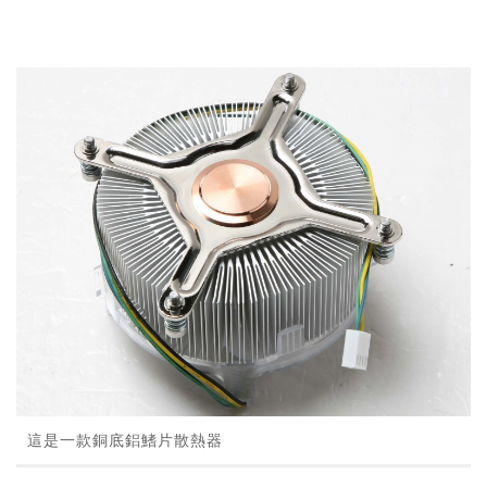
這是一款銅底鋁鰭片散熱器