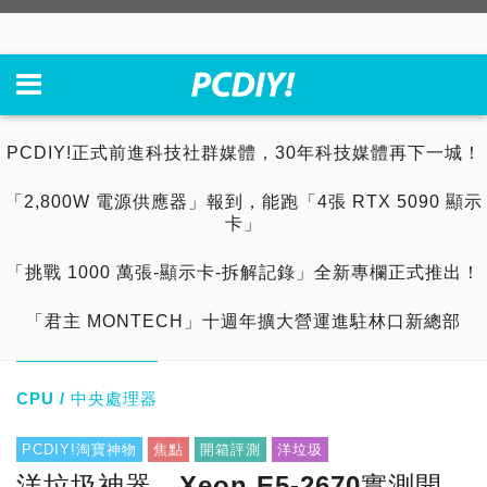
PCDIY!正式前進科技社群媒體，30年科技媒體再下一城！
「2,800W 電源供應器」報到，能跑「4張 RTX 5090 顯示
卡」
「挑戰 1000 萬張-顯示卡-拆解記錄」全新專欄正式推出！
「君主 MONTECH」十週年擴大營運進駐林口新總部
CPU / 中央處理器
PCDIY!淘寶神物
焦點
開箱評測
洋垃圾
洋垃圾神器，Xeon E5-2670實測開