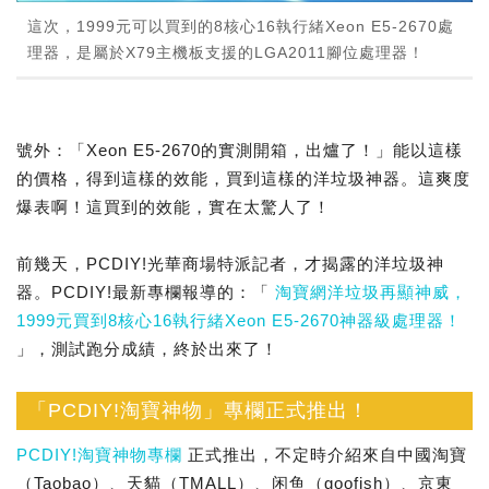
這次，1999元可以買到的8核心16執行緒Xeon E5-2670處
理器，是屬於X79主機板支援的LGA2011腳位處理器！
號外：「Xeon E5-2670的實測開箱，出爐了！」能以這樣
的價格，得到這樣的效能，買到這樣的洋垃圾神器。這爽度
爆表啊！這買到的效能，實在太驚人了！
前幾天，PCDIY!光華商場特派記者，才揭露的洋垃圾神
器。PCDIY!最新專欄報導的：「
淘寶網洋垃圾再顯神威，
1999元買到8核心16執行緒Xeon E5-2670神器級處理器！
」，測試跑分成績，終於出來了！
「PCDIY!淘寶神物」專欄正式推出！
PCDIY!淘寶神物專欄
正式推出，不定時介紹來自中國淘寶
（Taobao）、天貓（TMALL）、闲鱼（goofish）、京東