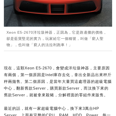
Xeon E5-2670洋垃圾神器，正因為，它是路邊攤的價格，
卻是藍寶堅尼的實力，玩家給它一個稱號，叫做「窮人聖
物」，也叫做「窮人的法拉利跑車！」
現在，這顆Xeon E5-2670，會變成洋垃圾神器，主要原因
有兩個，第一個原因是Intel庫存去化，拿出全新品出來秤斤
秤兩拋售。第二個原因，是當年大量買這處理器的超級電腦
中心，翻新舊款Server，購買新款Server，而汰換下來的
舊款Server，就被拿來殺豬，分解裡面的零組件來販售。
最近的話，就有一家超級電腦中心，換下來3萬台HP
Server，上面有完整的CPU、RAM、HDD、Power，每一