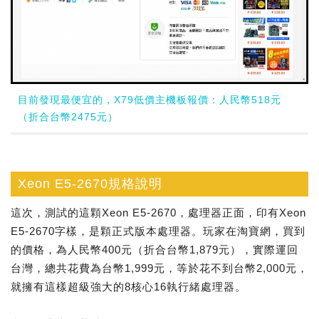
目前發現最便宜的，X79低價主機板報價：人民幣518元
（折合台幣2475元）
Xeon E5-2670規格說明
這次，測試的這顆Xeon E5-2670，處理器正面，印有Xeon
E5-2670字樣，是顆正式版本處理器。玩家在淘寶網，買到
的價格，為人民幣400元（折合台幣1,879元），實際運回
台灣，總共花費為台幣1,999元，等於花不到台幣2,000元，
就擁有這樣超級強大的8核心16執行緒處理器。