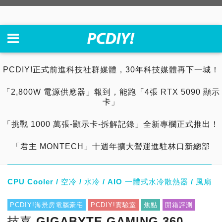
PCDIY!正式前進科技社群媒體，30年科技媒體再下一城！
「2,800W 電源供應器」報到，能跑「4張 RTX 5090 顯示
卡」
「挑戰 1000 萬張-顯示卡-拆解記錄」全新專欄正式推出！
「君主 MONTECH」十週年擴大營運進駐林口新總部
CPU Cooler / 空冷 / 水冷 / AIO 一體式水冷散熱器 / 風扇
PCDIY!海景房電腦豪宅
PCDIY!實驗室
焦點
開箱評測
技嘉 GIGABYTE GAMING 360