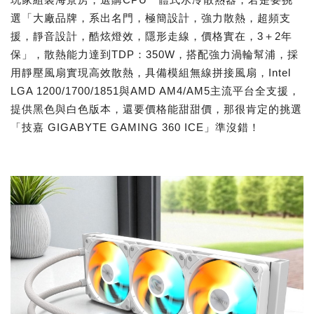
選「大廠品牌，系出名門，極簡設計，強力散熱，超頻支
援，靜音設計，酷炫燈效，隱形走線，價格實在，3＋2年
保」，散熱能力達到TDP：350W，搭配強力渦輪幫浦，採
用靜壓風扇實現高效散熱，具備模組無線拼接風扇，Intel
LGA 1200/1700/1851與AMD AM4/AM5主流平台全支援，
提供黑色與白色版本，還要價格能甜甜價，那很肯定的挑選
「技嘉 GIGABYTE GAMING 360 ICE」準沒錯！