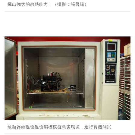
揮出強大的散熱能力」（攝影：張晉瑞）
散熱器經過恆溫恆濕機模擬惡劣環境，進行實機測試