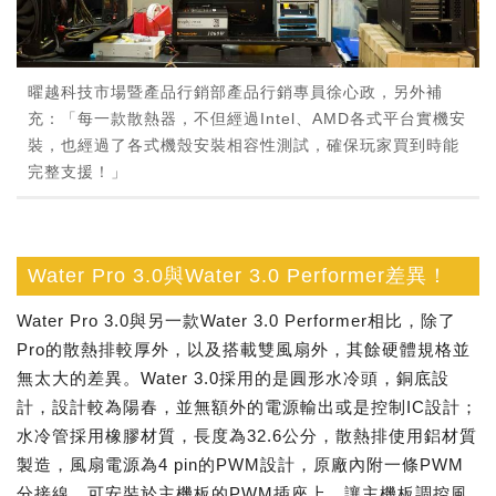
曜越科技市場暨產品行銷部產品行銷專員徐心政，另外補
充：「每一款散熱器，不但經過Intel、AMD各式平台實機安
裝，也經過了各式機殼安裝相容性測試，確保玩家買到時能
完整支援！」
Water Pro 3.0與Water 3.0 Performer差異！
Water Pro 3.0與另一款Water 3.0 Performer相比，除了
Pro的散熱排較厚外，以及搭載雙風扇外，其餘硬體規格並
無太大的差異。Water 3.0採用的是圓形水冷頭，銅底設
計，設計較為陽春，並無額外的電源輸出或是控制IC設計；
水冷管採用橡膠材質，長度為32.6公分，散熱排使用鋁材質
製造，風扇電源為4 pin的PWM設計，原廠內附一條PWM
分接線，可安裝於主機板的PWM插座上，讓主機板調控風