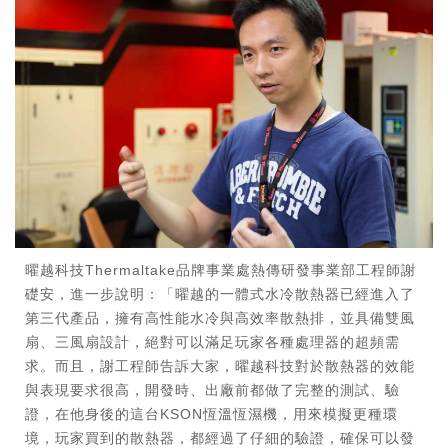
曜越科技Thermaltake品牌事業處熱傳研發事業部工程師謝
礎安，進一步說明：「曜越的一體式水冷散熱器已經進入了
第三代產品，擁有高性能水冷與高效率散熱排，並具備雙風
扇、三風扇設計，絕對可以滿足玩家各種處理器的超頻需
求。而且，謝工程師告訴大家，曜越科技對於散熱器的效能
與表現要求很高，開發時、出廠前都做了完整的測試、驗
證，在他身後的這台KSON恆溫恆濕機，用來模擬更種環
境，玩家買到的散熱器，都經過了仔細的驗證，確保可以發