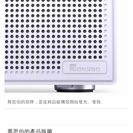
喬思伯的招牌，是從精品級機殼開始發光、發熱
喬思伯的產品版圖