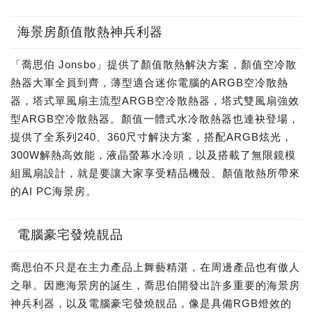
海景房顏值散熱神兵利器
「喬思伯 Jonsbo」提供了顏值散熱解決方案，顏值空冷散
熱器大軍全員到齊，薄型適合迷你電腦的ARGB空冷散熱
器，塔式單風扇主流型ARGB空冷散熱器，塔式雙風扇強效
型ARGB空冷散熱器。顏值一體式水冷散熱器也連袂登場，
提供了全系列240、360尺寸解決方案，搭配ARGB炫光，
300W解熱高效能，液晶螢幕水冷頭，以及搭載了無限鏡模
組風扇設計，就是要讓大家享受精品機殼、顏值散熱所帶來
的AI PC海景房。
電腦豪宅發燒靚品
喬思伯不只是在主力產品上舞藝精湛，在周邊產品也有傲人
之舉。因應海景房的誕生，喬思伯開發出許多重要的海景房
神兵利器，以及電腦豪宅發燒靚品，像是具備RGB燈效的