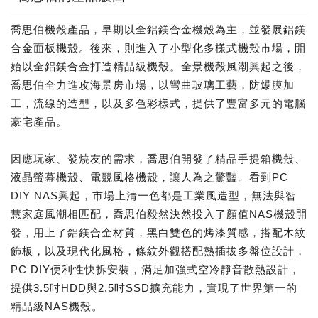
喬思伯機殼產品，早期以全鋁鎂合金機殼為主，並發展鋁鎂
合金面板機殼。後來，則進入了小型化多樣式機殼市場，開
始以全鋁鎂合金打造精品級機殼。全景機殼風潮興起之後，
喬思伯全力進攻海景房市場，以彎曲玻璃工藝，防爆膜加
工，流線的造型，以及多色彩樣式，提供了豐富多元的電腦
豪宅產品。
因應玩家、發燒友的需求，喬思伯開發了精品手提箱機殼、
液晶螢幕機殼、電競風格機殼，讓人為之驚豔。看到PC
DIY NAS興起，市場上清一色都是工業風造型，無法與智
慧家庭風潮相匹配，喬思伯毅然決然投入了顏值NAS機殼開
發，用上了鋁鎂合金材質，黑白雙色的烤漆質感，搭配木紋
飾板，以及現代化風格，條紋外觀搭配熱插拔多盤位設計，
PC DIY便利性快拆安裝，滿足加強式空冷靜音散熱設計，
提供3.5吋HDD與2.5吋SSD擴充能力，實現了世界第一的
精品級NAS機殼。