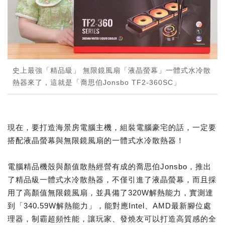
史上最強「精品級」 無限鏡風扇「液晶螢幕」一體式水冷散
熱器來了，這就是「喬思伯Jonsbo TF2-360SC」
現在，要打造海景房電腦主機，組裝電腦豪宅的話，一定要
搭配液晶螢幕與無限鏡風扇的一體式水冷散熱器！
電腦精品機殼與顏值散熱經營有成的喬思伯Jonsbo，推出
了精品級一體式水冷散熱器，不僅引進了液晶螢幕，而且採
用了高顏值無限鏡風扇，並具備了320W解熱能力，實測達
到「340.59W解熱能力」，能對應Intel、AMD最新腳位處
理器，制霸超頻性能，讓玩家、發燒友可以打造高質感的全