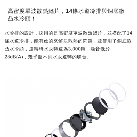
高密度單波散熱鰭片，14條水道冷排與銅底微
凸水冷頭！
水冷排的設計，採用的是高密度單波散熱鰭片，並搭配了14
條水道冷排，能有效的來解決散熱的問題，並使用了銅底微
凸水冷頭，運轉時水汞轉速為3,000轉，噪音低於
28dB(A)，幾乎聽不到水汞運轉的噪音。