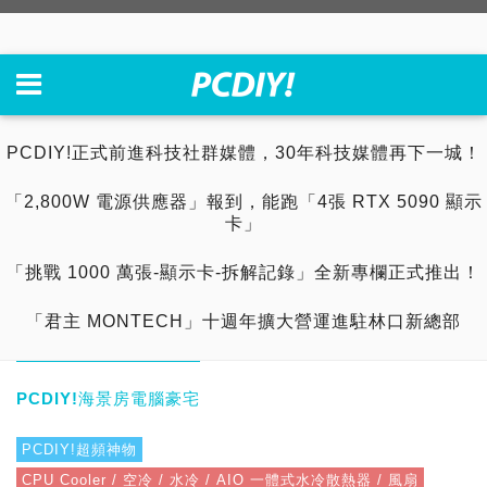
PCDIY!正式前進科技社群媒體，30年科技媒體再下一城！
「2,800W 電源供應器」報到，能跑「4張 RTX 5090 顯示
卡」
「挑戰 1000 萬張-顯示卡-拆解記錄」全新專欄正式推出！
「君主 MONTECH」十週年擴大營運進駐林口新總部
PCDIY!海景房電腦豪宅
PCDIY!超頻神物
CPU Cooler / 空冷 / 水冷 / AIO 一體式水冷散熱器 / 風扇