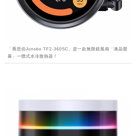
「喬思伯Jonsbo TF2-360SC」是一款無限鏡風扇「液晶螢
幕」一體式水冷散熱器！