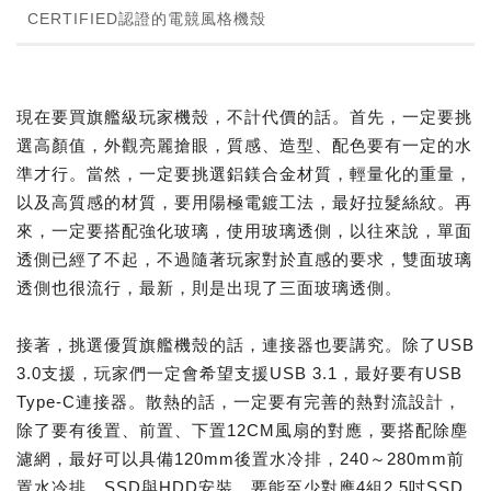
CERTIFIED認證的電競風格機殼
現在要買旗艦級玩家機殼，不計代價的話。首先，一定要挑
選高顏值，外觀亮麗搶眼，質感、造型、配色要有一定的水
準才行。當然，一定要挑選鋁鎂合金材質，輕量化的重量，
以及高質感的材質，要用陽極電鍍工法，最好拉髮絲紋。再
來，一定要搭配強化玻璃，使用玻璃透側，以往來說，單面
透側已經了不起，不過隨著玩家對於直感的要求，雙面玻璃
透側也很流行，最新，則是出現了三面玻璃透側。
接著，挑選優質旗艦機殼的話，連接器也要講究。除了USB
3.0支援，玩家們一定會希望支援USB 3.1，最好要有USB
Type-C連接器。散熱的話，一定要有完善的熱對流設計，
除了要有後置、前置、下置12CM風扇的對應，要搭配除塵
濾網，最好可以具備120mm後置水冷排，240～280mm前
置水冷排。SSD與HDD安裝，要能至少對應4組2.5吋SSD