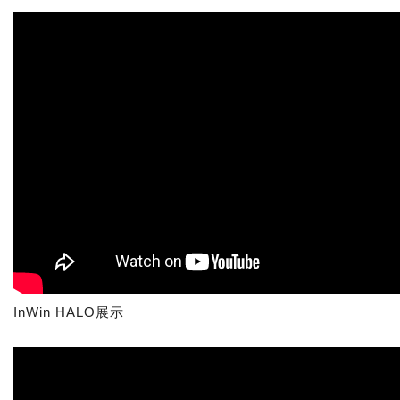
InWin HALO展示