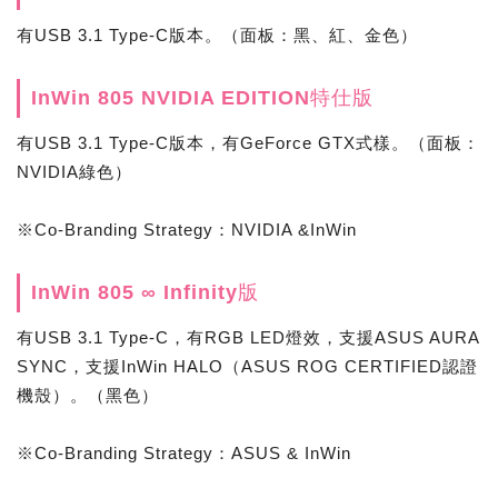
有USB 3.1 Type-C版本。（面板：黑、紅、金色）
InWin 805 NVIDIA EDITION特仕版
有USB 3.1 Type-C版本，有GeForce GTX式樣。（面板：
NVIDIA綠色）
※Co-Branding Strategy：NVIDIA &InWin
InWin 805 ∞ Infinity版
有USB 3.1 Type-C，有RGB LED燈效，支援ASUS AURA
SYNC，支援InWin HALO（ASUS ROG CERTIFIED認證
機殼）。（黑色）
※Co-Branding Strategy：ASUS & InWin