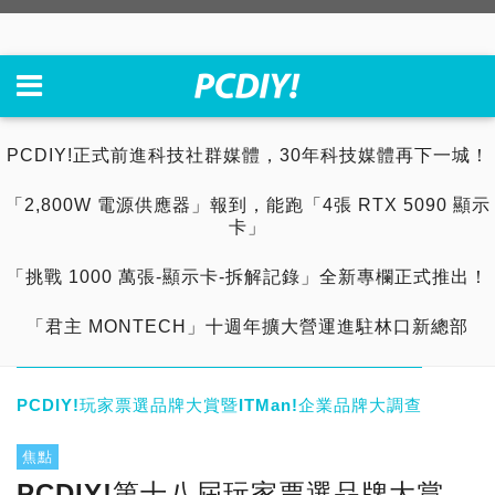
PCDIY!正式前進科技社群媒體，30年科技媒體再下一城！
「2,800W 電源供應器」報到，能跑「4張 RTX 5090 顯示
卡」
「挑戰 1000 萬張-顯示卡-拆解記錄」全新專欄正式推出！
「君主 MONTECH」十週年擴大營運進駐林口新總部
PCDIY!玩家票選品牌大賞暨ITMan!企業品牌大調查
焦點
PCDIY!第十八屆玩家票選品牌大賞