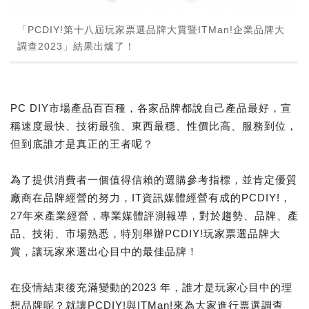
「PCDIY!第十八屆玩家票選品牌大賞暨ITMan!企業品牌大
調查2023」結果出爐了！
PC DIY市場產品百百種，各家品牌都說自己產品最好，宣
稱速度最快、技術最強、東西最穩、性價比高、服務到位，
但到底誰才是真正的王者呢？
為了提供消費者一個值得信賴的選購參考指標，並肯定優質
廠商在品牌經營的努力，IT資訊媒體經營有成的PCDIY!，
27年來產業經營，專業媒體評測報導，對於趨勢、品牌、產
品、技術、市場熟悉，特別舉辦PCDIY!玩家票選品牌大
賞，讓玩家來選出心目中的最佳品牌！
在疫情結束後充滿變動的2023 年，誰才是玩家心目中的理
想品牌呢？就讓PCDIY!與ITMan!來為大家進行票選調查