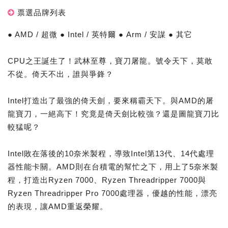
票選品牌列表
● AMD / 超微 ● Intel / 英特爾 ● Arm / 安謀 ● 其它
CPU之王誕生了！武林至尊，寶刀屠龍。號令天下，莫敢
不從。倚天不出，誰與爭鋒？
Intel打造出了最強的倚天劍，要來稱霸天下。與AMD的屠
龍寶刀，一絕高下！究竟是倚天劍比較強？還是圖龍寶刀比
較猛呢？
Intel敗在落後的10奈米製程，導致Intel第13代、14代處理
器性能卡關。AMD則在台積電的幫忙之下，用上了5奈米製
程，打造出Ryzen 7000、Ryzen Threadripper 7000與
Ryzen Threadripper Pro 7000處理器，優越的性能，漂亮
的表現，讓AMD重返榮耀。