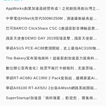
安排創業發展、商業模式、
本屆光寶創新獎技術創新組
機器人，以力量感測器
創加速器」計畫，今年四月
是，我們中華民國台灣政
與超級新創加速器合作引進
支團隊脫穎而出的10支新
強悍的邊緣運算專用AI級電
CarKit AI(聯圖智能)將展出
街、徐薇英文超過五家知名
產品與解決方案發展、業務
金賞由清華大學《搭配手機
(Force Sensor)，達到
選拔出第一期14家優秀新
府，在科技部積極參與行銷
英國知名新創加速器The
創團隊，各顯神通、臥虎藏
AppWorks創業加速器經營有成！之初創投再創台灣之光，成就大東南亞第一新創加速器 專訪成就非凡幕後推手！
腦！ Jetson Xavier NX模
AI車用語音助理解決方案
英文教育課程，並獨家載入
與行銷方向、財稅法等相關
辨識軟體之C反應蛋白紙基
Lead Through引導式編程
創團隊，除了提供高額度
台灣科技之下，在明年舉辦
Bakery正式落地南科，同
龍，發揮「殺手級」實力，
組的規格如下： •GPU:
Roxie，可連接各種社群媒
了新課綱和小學英檢所需的
訓練課程，以期快速孕育
檢測試片開發》獲得，作品
目的，以手拉手的方式拖曳
Azure雲端服務及Office
的CES 2020，向主辦單位
中華電信HiNet光世代500M/250M，測速爆衝破表超過癮！
時，也宣布啟動提供創新創
其中狂點軟體開發公司，研
NVIDIA Volta架構 含384
體與生活應用App，讓車主
單字課程。透過活潑的單字
5G通訊應用服務新創企
可檢測全血中C反應蛋白濃
式教點，即可完成機器人的
365 Business Premium等
Consumer Technology
業一條龍全方位服務！科技
發出一套智慧新零售解決方
條NVIDIA CUDA核心與48
直接透過語音指令播放音
學習、日常會話、英文故事
業，躍上國際市場，推動台
度的紙基檢測試片，搭配其
教導，對於生產彈性需求
多項產品支援外，在5月甫
Association承租了場地，
巴可BARCO ClickShare CSC-1會議室影音傳輸器實測開箱，無線會議系統中的優質精品！
部陳良基部長今
案，無人自助POS系統深
組Tensor核心，外加2個
樂、閱讀新聞、接收訊息、
與動畫等，增加孩子的學習
灣5G發展。
試片的手機應用程式，讓使
高、產品種類多樣、需經常
結束的DevDays Asia
以TTA（Taiwan Tech
(2019/07/09)親臨南科主持
具市場潛力，Q-Bit堪稱市
NVDLA (NVIDIA深度學習
管理行事曆與設定備忘錄，
動機。 且有別於平板教
用者迅速且方便地了解身體
更換產線內容的製造商，可
識富天使會DEMO DAY 2019現場直擊，識富天使新創加速計畫啟動夢想成真之旅！
2019亞太技術年會中，也
Arena，台灣科技新創基
新加速器的啟動儀式。 超
面上最輕便的自助點餐機，
加速器) • CPU: 6核心
提升駕駛安全性與方便性。
學，Kebbi Air 全身上下內
狀況。技術創新組銀賞作品
隨時透過引導式編程功能調
提供這14家新創團隊展示
地）的名義，在CES 2020
級新創加速器，這次除了鏈
已經有商家開始使用。另
Carmel Arm 64-bit
JARVISH(酷設工坊)將展
建 12 個 AI 伺服馬達，動
為工業技術研究院《鮮度感
整機器人自動化生產線，大
華碩ASUS PCE-AC88實測開箱，史上最強AC3100無線網路卡！
創意解決方案，創造與企業
展會打造了「TTA臺灣科技
結國際伙伴英國The
外，程捷科技公司，運用亞
CPU，含6MB L2 + 4MB
示可語音控制的AI智慧聯網
作精密流暢，忠實表現設定
測器》，獲獎金20萬元；
幅提升程式編寫效率，真正
需求媒合的機會。台灣微軟
創新館」。 簡單來講，這
Bakery加速器，也加入了
太電信NB-IoT網路，將智
L3快取 • 視訊: 2組4K30編
安全帽，並且能依照運動
動作，再加上女媧程式實驗
The Bakery宣布落地南科！超級新創加速器力挺南科新創，提供創新創業一條龍全方位服務！
銅賞作品為南臺科技大學
達到製程彈性安排的生產目
總經理孫基康表示：「此次
就是進軍CES 2020的台灣
美國Forge加速器、印度
慧筆以AI智能演算再進化開
碼器與2組4K60解碼器 •
用、工廠用、警用、軍用等
室採用圖像化拼圖，簡單易
《新型助聽器解決方案》，
標，對於金屬加工行業不同
Demo Day暨創投企業媒合
國家隊。 這次，我們台灣
CEED加速器、美國
發為智慧筆盒，距離量產上
相機: 支援高達6組CSI介面
不同環境進行客製化設計。
操作，讓孩子容易體驗程式
數位辦公室再進化》統雲平板打卡鐘報到，支援雲端考勤與線上請假！
獲獎金10萬元。 設計創新
工件的曲面路徑編程需求，
會吸引到共153家企業與創
政府，等於是籌組CES
Dragonvision加速器，以
市指日可待。亞太電信5G
之相機 (36來自虛擬通道);
LUCID將展示AI化3D影像
語言的概念與樂趣。再透過
組由明志科技大學
以及噴塗及塗膠的機器人路
投公司參與，並安排了166
2020展會的台灣國家隊。
及台灣與大中華地區天使投
加速器團隊慧眼獨具，遴選
12條通道 (3x4 或 6x2)的
華碩RT-AC68U AC1900 2 Pack套裝組，建構家庭AiMesh無縫上網環境，開箱深度測試
運算App，利用深度學習技
主題式一對一的練習，豐富
《RESEW'S 永續布料銀
徑編寫，有效率的提升生產
場次媒合會議，展現了國內
超級新創加速器
資人識富天使會的火力支
出各領域最具潛力的新創明
MIPI CSI-2介面 • 記憶體:
術將雙鏡頭手機相機所拍到
表情、對話、動作，以角色
行》摘下金賞桂冠，該設計
彈性。 展會上將演示自行
外企業與創投公司對微軟新
「SuperStartup!南科徵
援，藉由拋磚引玉的方式，
星團隊，要讓各界看見改變
8GB 128-bit LPDDR4x;
華碩AX6100 RT-AX92U 2台裝AiMesh網路系統開箱評測，建構Wi-Fi 6超高速無線連線環境
的照片進行3D化並取得照
化的互動方式，加上視覺辨
讓衣物生產過程中產生的不
車架的機器人自動化精密焊
創加速器孵育能力的肯定與
案」，源自承辦科技部南科
為新創團隊加油，喚起更多
人類未來的新創潛力！ 亞
頻寬51.2 GB/second • 網
片深度資料，可擴充延伸到
識、肢體觸控等感測功能，
規則廢布料透過AI影像分
接能力，透過ABB 工業機
重視。微軟新創加速器不僅
管理局針對創新創業的「園
企業或大廠投入資源，共同
太電信深耕5G領域，除了
SuperStartup!加速器「南科徵案 」歡迎您， 匯集南科創新創業生態系能量 挹注新創團隊新動能！
路連接: Gigabit乙太網路 •
3D、AR、VR與3D掃描等
用活潑生動的方式帶領孩子
析，被有效的歸納與利用，
器人的核心運動控制專利技
提供多項專業技術與人才支
區智慧機器人創新自造基地
為台灣發光發熱，期盼能為
領先業界取得全台第一張
支援作業系統: Ubuntu相容
應用領域。 在物聯網方
遊玩各種體感遊戲、益智遊
並結合自動化倉儲系統與大
術：TrueMove、
援，也持續扶植14家新創
計畫 建構新創生態系與加