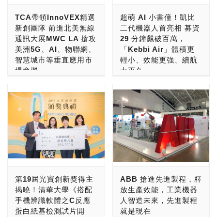
作備忘錄，盼發揮資通訊產
決方案，來開發出具有AI能
業優勢，結合台泰前瞻科技
TCA帶領InnoVEX精選
超萌 AI 小書僮！凱比
力的機器人(Robot)、無人
應用，打造5G國際生態
新創團隊 前進北美無線
二代機器人首亮相 募資
機(Drone)、智慧型影片分
鏈。今日同步舉辦5G加速
通訊大展MWC LA 搶攻
29 分鐘飆破百萬，
析(IVA)等相關應用程式，
器第二期國際徵案計畫說明
美洲5G、AI、物聯網、
「Kebbi Air」體積更
以及其他具有自行思考的智
會，邀請當地優秀新創公
智慧城市等垂直應用市
輕小、效能更強、續航
慧機器(Intelligent
司，分享台泰5G產業趨
場商機
力更久
Machine)。 NVIDIA的
勢，並安排優質團隊進行1
Jetson家族，目前有最小
為協助台灣新創團隊前進北
女媧創造於 2018 發布第一
對1座談，交流來台發展機
的Nano、TX2系列，以及
美市場，搶攻美洲科技產業
代「凱比機器人」，創下了
會與商機。 亞太電信投入
AGX Xavier系列。分別擁
客戶，亞洲指標新創展會
超過 5,000 台的銷量，今
5G技術與新創應用不遺餘
有不同的效能等級，價位依
InnoVEX主辦單位之一
年在群眾募資平台「嘖嘖」
力，自2018年成立5G加速
序是從129、249、599美
TCA（台北市電腦公會）表
推出首度亮相的第二代
器，攜手多組新創團隊，透
元。然而在後兩者中間，似
示，將帶領包括
「Kebbi Air」，主打
過亞太電信提供5G資源，
乎沒有一個的產品可以補足
OmniEyes、RTS、
STEAM 程式教育、劇場式
成功將創意轉化為商品，搶
這350美元的價差鴻溝，因
TMYTEK等共十家精選台
英文學習環境、體感互動教
先掌握5G商機。看準東南
此江湖的老黃刀法再現，切
灣新創團隊，以InnoVEX
育。相較於上一代，不僅重
亞數位經濟發展潛力，亞太
第19屆光寶創新獎得主
ABB 搶進先進製程，釋
出了一個全新的Jetson
Startups台灣館方式，參加
量輕了 43%、體積縮小了
電信繼去年前往印尼、新加
揭曉！清華大學《搭配
放生產效能，工業機器
Xavier NX，主打399美元
10月22日到24日在美國洛
33%，再加上記憶體加大讓
坡，率領團隊參與e27
手機辨識軟體之C反應
人智造未來，先進製程
的產品，同樣是Nano的體
杉磯舉辦的MWC Los
效能更強，電池續航力也更
Academy全球創業家大
蛋白紙基檢測試片開
就是現在
積，但效能卻是Nano的6
Angeles 2019展會，並與
持久！但早鳥價比第一代更
會，與e27 科技新創媒體簽