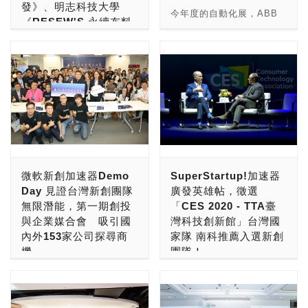
發》、明志科技大學
倍！並於11/7正式推出！
美國當地科技企業進行交
便宜，僅 9,900 元，上線
署合作備忘錄，參加
今年度的自動化展，ABB
《RESEW'S 永續布料
由於當今AI運算的場域，可
流，協助團隊拓展國際市場
不到半小時就達標，飆破百
Echelon新創大展外，今年
以「搶進先進製程，釋放生
銀行》，獲技術組、設
以遍及到雲端(數據中心)、
商機。TCA也將在MWC
萬元。 女媧創造研發班底
再度南向，與泰國與
產效能」為主軸，於2019
計組金賞桂冠 各抱回40
裝置端(消費者所拿的裝
LA展會中宣傳InnoVEX，
全來自台灣，其深厚的核心
「True Digital Park」進
年8月21日至24日，在南港
萬獎金
置)，以及新的邊緣(Edge)
並邀請海外新創團隊於明年
技術獲得鴻海及小米投資，
行戰略合作。 「True
展覽館一館Ｎ614展位，以
端(也就是邊緣電腦)，當雲
6月來台參與InnoVEX
Kebbi Air 這個月在嘖嘖獨
Digital Park」是泰國電信
全球華人最大創新設計競賽
行業的生產製造需求為藍
端部份NVIDIA已經有
2020。 InnoVEX
家募資，預計今年 11月就
True Corporation所成立之
「第19屆光寶創新獎」今
圖，針對台灣專注發展的行
DGX、HGX、NGC與
Startups精選新創團隊 搶
會陸續出貨，建議家中有 4
東南亞最大創業生態圈系統
(30)日盛大舉辦頒獎典禮，
業應用，因應大量客製化的
Tesla等伺服器專用的AI級
攻美洲5G、AI、物聯網與
至12歲適齡孩童家庭可考
單位，目的希望成為東南亞
教育部次長劉孟奇、科技部
生產彈性需求，以及勞力短
電腦與GPU加速卡等產品
智慧城市相關垂直應用市場
慮購入：
區域的數位創新中心，推動
產學及園區業務司司長邱求
缺的市場狀況，展出機器人
布局，而邊緣端方面，也有
商機 本次TCA帶領的
http://bit.ly/2ZIxhqn。 不
新創發展。亞太電信透過台
慧皆到場祝賀。本屆技術組
自動化先進製程。 截至目
EGX相關的布局，至於裝
微軟新創加速器Demo
SuperStartup!加速器
InnoVEX Startups團隊陣
同於第一代先在中國販售，
泰交流，引導兩方新創團隊
由清華大學《搭配手機辨識
前為止，全球已有數以千計
置端，NVIDIA則是推出
Day 見證台灣新創團隊
廣發英雄帖，徵選
容十分堅強，包括：CarKit
女媧團隊研發 Kebbi Air 時
及企業，進行跨領域平台合
軟體之C反應蛋白紙基檢測
的製造商，選用ABB工業
Jetson家族的AI級單板電
無限潛能，第一期創投
「CES 2020 - TTA臺
AI、dp smart、Future
就面向台灣教育市場，以繁
作，協助團隊鏈結更多國際
試片開發》奪得金賞，設計
機器人自動化解決方案，投
腦，讓開發者來透過其AI平
與企業媒合會 吸引國
灣科技創新館」台灣國
Sync、JARVISH、
體中文作為主要開發介面，
資源及海外商務合作機會，
組金賞則為明志科技大學
入具備高度製造彈性及生產
台，開發出各種嵌入式智慧
內外153家公司探尋商
家隊 南科推薦入選新創
LUCID、Midas Touch、
並與眾多家長、老師、教學
以期激盪更多創新火花，催
《RESEW'S 永續布料銀
效能的工業機器人智慧製造
裝置與應用。 不過以
機
團隊！
OmniEyes、RTS、
機構等深入訪談優化內容與
化新創產業投資及衍生商
行》，兩團隊分別榮獲新台
新時代，實現未來工廠的願
Jetson家族來說，入門級
TMYTEK、VitalSigns等
操作流程。依據教育部 108
機，加速5G生態系發展。
幣40萬元的高額獎金。今
景。今年的台北國際自動化
台灣微軟今(三十一日)成功
CES是全球最大的消費性
的Jetson Nano是Maxwell
10家新創，將展出各種
新課綱標準，就不同年齡段
「亞太電信5G加速器」第
年光寶創新獎收到來自全球
展，ABB將展出開創性的
促成126家企業與27家創投
電子大展，CES是由
架構GPU，進階級的
5G、AI、物聯網與智慧城
研發出相對應的功能與互
二期招募以ICT、IOT、
各地超過1,100組作品爭奪
工業機器人自動化解決方
共153家公司參與新創團隊
Consumer Technology