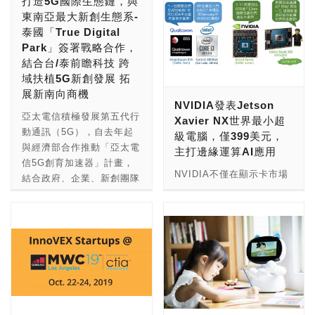
打造5G國際生態鏈，與
東南亞最大新創生態系-
泰國「True Digital
Park」簽署戰略合作，
結合台/泰前瞻科技 跨
域扶植5G新創發展 拓
展新南向商機
NVIDIA發表Jetson
亞太電信積極發展第五代行
Xavier NX世界最小超
動通訊（5G），自去年起
級電腦，僅399美元，
與經濟部合作推動「亞太電
主打邊緣運算AI應用
信5G創育加速器」計畫，
NVIDIA不僅在顯示卡市場
結合政府、企業、新創團隊
擁有超高市場占有率，在AI
與國際合作夥伴，共同扶植
與深度學習等領域也有各種
5G創新應用服務的發展。
不同的解決方案，並以絕佳
第二期計畫於今年第四季展
效能稱霸其應用市場，成為
開，團隊今(7) 日前往曼
AI運算領頭羊。為加速AI
谷，與泰國最大的電信集團
智慧機器的應用，NVIDIA
True Corporation設立的創
推出了Jetson超小型AI應
業生態圈中心「True
用電腦家族，讓開發者能夠
Digital Park」共同簽屬合
透過NVIDIA Jetson平台解