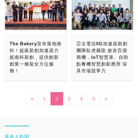
Jetson TX2也只採用
市相關垂直應用解決方案。
動。可說是為了台灣家長量
AI、Cloud、Big data等
金賞桂冠，入圍作品多聚焦
案，包含ABB AbilityTM
解決方案Demo展示暨創投
Association（CTA，消費
Pascal架構GPU，跟當今
以最熱門的5G通訊來說，
身定制的教育機器人，力求
5G通訊創新應用服務研發
在數位醫療、智能生活、智
Connected Services平
企業媒合會。台灣微軟「微
者科技協會）所舉辦，
以Volta GPU為主的
TMYTEK(稜研科技)將展出
Kebbi Air 能陪伴孩子學英
為主題，即日起至12月18
慧城市三大領域，從現有生
台，針對單一的工業機器人
軟新創加速器」繼4月招募
CES全名是Consumer
Jetson AGX Xavier世代
5G毫米波波束成型
文、寫程式語言、玩益智遊
日開放報名，明年初進行培
活問題出發，發揮「I’m
或整廠機隊，提供即時的設
第一期14家新創團隊後，
Electronics Show的縮
相比，還是有一些效能差
(Beamforming) BBox套
戲、說故事、說學逗唱等。
訓計畫，明年中安排Demo
Possible 創新在我、就有
備健康狀況及效能監控服
安排紮實且全方位的專業訓
寫，可以翻譯成消費性電子
距。此外，當今的機器學習
件，可協助電信業者與通訊
認真面對孩子正在上的新課
Day提供入選團隊向潛在投
可能」的競賽精神，為人類
務，避免因突發性的停機造
練課程，包括人才、創意、
大展。CES創辦於1967年6
應用也需要更高的效能，但
設備商進行毫米波通訊模組
綱，許多父母都曾納悶：
The Bakery宣布落地南
亞太電信5G加速器新創
資者及合作夥伴展演最新應
未來生活注入進步的原動
成的損失。ABB AbilityTM
技術、營運和市場等，期待
月份，距今已經有52年的
又要有Jetson Nano那樣
開發與驗證，縮短5G通訊
「新課綱所強調的核心素養
科！超級新創加速器力
團隊臥虎藏龍 搶攻百億
用，計畫結束後3個月內，
力。 光寶集團董事長宋恭
Connected Services平台
藉由此次Demo Day暨創投
歷史。CES算是電子產
70mm x 45mm維持纖細身
設備開發時程。dp
到底是什麼？」、「新課綱
挺南科新創，提供創新
商機，IoT智慧筆、自助
亞太電信將從中挑選傑出隊
源表示：「光寶創新獎致力
上直覺性操作的MyRobot
企業媒合會，讓14家新創
品，以及科技產品，兩大類
材的裝置，因此為弭平這樣
smart(達標智源)將展出適
將『程式設計』納入課程，
創業一條龍全方位服
點餐機智慧創新應用 深
伍，未來將有機會獲得與亞
於推動全球華人對於科技產
網頁應用程式，提供已分析
團隊向國內外企業與創投展
新產品的盛會。CES展會
的狀況，NVIDIA推出了新
用在5G高速傳輸的360度全
但我也不會，要怎麼教？」
務！
具市場競爭力
太電信及投資夥伴商業合作
品與創新設計重視，提供青
解讀，可直接反應的參考資
示其雲端解決方案，及加入
期間，通常會安排在每年的
的Jetson Xavier NX (NX
景影像8K攝影機Rogy，配
起源於美國的 STEAM 教
機會。 「亞太電信5G加速
創團隊在台灣就能與一流企
訊，在任意的時間地點提供
微軟新創加速器後在市場的
1月份，並舉辦在美國內華
世界經濟論壇（WEF）
5G 智慧新生活不再只是口
其實是Nano版本的Xavier
備6顆廣角鏡頭與5百萬畫
育概念，希望培養孩子靈活
器」盼透過母雞帶小鴨方
業、學術、技術專業以及社
持續的偵錯及設備健診服
優異表現，並且與貼近企業
達州的拉斯維加斯會議中心
2018全球競爭力報告，將
號，而是真實影響全球產業
之意)，同樣是Jetson
素CMOS感測器，搭配
運用知識的能力，而 Kebbi
式，整合電信服務、NB-
會資源接軌的平台。今年的
務，確保機隊穩定運行，而
需求、維持團隊營運的創投
舉行。我們台灣這邊，一直
台灣的創新能力評為全球第
以及你我日常生活的重大變
Nano的體積，但這次採用
Aspeed Cupola360處理
Air 即以此為核心精神，加
IoT網路、全台第一個通過
競賽在合作企業夥伴共同推
«
1
2
3
當突發狀況臨時出現，也會
4
5
»
資金對接，著力催生台灣的
以來，包括電子、電腦與科
4，顯示台灣的創新實力。
革！由亞太電信及經濟部中
Volta GPU架構設計，效能
器，能輕鬆拍出8K解析度
上觸感、體感的互動教育，
NCC驗證的5G實驗網等豐
動下，很高興看到許多作品
即刻報警，進行立即的障礙
第一家獨角獸誕生。 台灣
技產業，都積極參與這場在
科技部為匯聚本土創新量能
小企業處匯聚國際新創能量
可達到Xavier那樣的等級！
的360度全景照片與360度
擺脫了枯燥的課本，讓孩子
沛的資源，提供入選團隊進
和數位醫療、智能生活、智
排除。 大量客製化的彈性
微軟長期致力於扶植新創企
美國舉辦的科技盛會。 明
並善用台灣半導體優勢，在
建立的「亞太電信5G創育
使其在MLPerf (機器學習
全景影片，並且能進行360
透過圖像化學習程式語言，
行卡片及產品的測試、台北
慧城市等相關的作品，利用
生產需求日益增加，ABB
業與加速台灣產業數位轉
年2020年的CES 2020展
南科建立了AI_ROBOT自
加速器」計畫，今日(7/5)
效能測試)的各項測試分數
度全景直播。 AI應用是本
並可即時表現出程式編寫內
與東南亞免費創育空間的使
最新科技，改善目前社會環
將在今年的自動化展透過緊
型，微軟整合國際與在地資
會，一樣有我們台灣業者積
造基地，作為扶植AI新創事
舉辦第一階段Demo Day活
上都贏過其他競爭對手，且
次InnoVEX Startups最多
容。 Kebbi Air 內建了
用、國際展覽的參與，同時
境所面臨的問題與挑戰。」
湊、快速的 IRB1200工業
源，去年九月啟動「微軟新
極參與。 這次，不一樣的
業的基地。今(2019)年南科
動，歷經激烈海選，從300
最多人點閱
僅售399美元，成為當今最
團隊展示的重點技術。
Live ABC、常春藤、芝麻