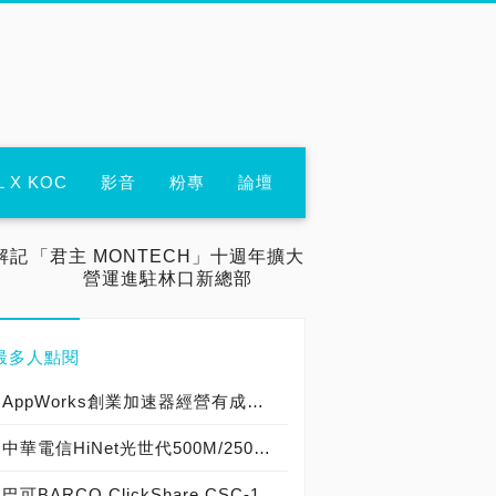
L X KOC
影音
粉專
論壇
解記
「君主 MONTECH」十週年擴大
營運進駐林口新總部
最多人點閱
AppWorks創業加速器經營有成！之初創投再創台灣之光，成就大東南亞第一新創加速器 專訪成就非凡幕後推手！
中華電信HiNet光世代500M/250M，測速爆衝破表超過癮！
巴可BARCO ClickShare CSC-1會議室影音傳輸器實測開箱，無線會議系統中的優質精品！