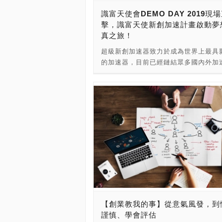
及中國地區外，持續朝著亞太地區其他
辦人為南臺科大李志清教授，還有飛隼
識富天使會DEMO DAY 2019現
市場努力，打造完整的虛擬實境的體感
協助。 Taiwan Drone 100新創團隊
擊，識富天使新創加速計畫啟動夢
務。同時，由於AR/VR/MR的XR人才
司產品有無人機群飛表演、行業應用無
真之旅！
漸擴大，Eyemax 成立產學及育成平台
發&製造、無人機教育課程與教育無人
創新學院」，積極培育人才並扶植投入
超級新創加速器致力於成為世界上最具
售。 ●群飛表演無人機(6+1架) ●無人
AR/VR/MR的XR 的產業服務平台。 20
的加速器，目前已經鏈結眾多國內外加
人機(2架) 目前Taiwan Drone 100
年，於高雄投資成立無限領域有限公司
創投、私募基金、天使投資人、創新創
提供無人機培訓課程。這包括了UTC中
入研發的平台，先後與政府機構及高雄
系統與政府單位，國際伙伴包括了美國Fo
校、飛隼學堂與無人機STEAM教育，
學簽署MOU，並透過此平台產出許許
加速器、英國The Bakery加速器、印度
習如何駕馭無人機，應用無人機來做各
上重要的產品。 2018年，獲得兩岸三
加速器、美國Dragonvision加速器，
與應用的話，都可以洽詢TAIWAN DR
的代理經銷商青睞，並在開始陸續出貨
與大中華地區天使投資人識富天使會，
100∕EDUCATION。 從無人機的發展
2018年SBIR 研發的模擬訓練平台也
動創新創業。 本次，則是參與採訪了
發，到軟硬體開發、整合，到群飛的應
全世界陸續合作產出。 統一編號：2918
識富天使會，參與本次的DEMO DAY 2
商用市場，到教育領域，無人機展現了
公司狀態：核准設立 公司名稱：無限
讓我們來看看識富天使新創加速計畫啟
新可能。我們期待臺灣希望創新，南臺
公司 資本總額(元)：○ 實收資本額(元)
成真之旅吧！ 全台最大個人天使投資
志清教授可以以應用我們台灣人的軟實
4,000,000元 代表人姓名：陳志忠 地
富天使會(識富天使新創加速計畫)，因
底子，用無人機科技創造台灣新的新經
市新莊區豐盛一街32號12樓 登記機關
台灣尚待被挖掘的新創潛力，在經過近
蹟。 新創團隊：Taiwan Drone 100 -
市政府 核准設立日期 ：106年05月16
陪跑後，這次在台新金控大樓元廳首度
望創新股份有限公司 聯絡人：南臺科大
英文名稱：Eyemax 公司網址： ●公
【創業教我的事】從意氣風發，到
新金控舉辦「識富天使會DEMO DAY
清 教授 信箱：
AR、VR、MR的XR領域 ●公司專長：
謹慎、學會評估
2019」，展示「識富天使新創加速計
alias@taiwandrone100.com╱aliasli
平台、VR硬體產品、VR應用軟體 無