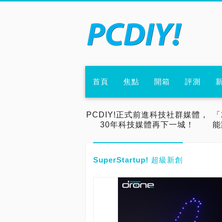
首頁
焦點
開箱
評測
PCDIY!正式前進科技社群媒體，
「
30年科技媒體再下一城！
能
SuperStartup! 超級新創