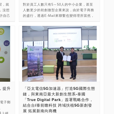
理念，
投入智慧製造、智慧醫療、智慧農業、智慧交
p! 超級
當時的新創團隊開始做軟硬體整合，發展了
習，就
對於員工人數只有5～50人的中小企業，甚至
的陳志
國際智能酒店的團隊，由經營團隊與研發團隊
沛活
通、智慧零售、智慧娛樂等6大垂直應用場
Y!創業
IOT及穿戴型裝置。2015年之後發現電商的概
，沒想
人數更少的初創微型企業來說，由於電子商務
公司通
引領。 經營團隊成員的專業背景，涵蓋了金融
19年5
域，探索更多的5G創新應用服務。 獲選的18
】： →
念崛起更為成熟。 直到2018年，發現AI跟
或許自己
的盛行，透過E-Mail來聯繫也變得理所當然，
樓、遠
營運、資訊、機械、行銷、財務、社會創新、
多月的
支新創團隊研發實力傲人，其中醫療保健服務
更多的
Blockchain(區塊鏈)的興起，此時的
點參考
而使用免費信箱，沒有自己公司的網域，在生
雄成立全
企業管理等領域，且是全世界唯一一家有三年
選出五
團隊「奇翼醫電」，透過智慧穿戴裝置以及
IY!南
AppWorks團隊看好這兩項技術會跟當初網路
看看，
意往來上面也會有不方便的地方。不過，一旦
、省工會
智能全無人旅宿經營與管理經驗的團隊。目前
上台公
APP，偵測使用者的心律與呼吸狀況，未來將
設
的出現會一樣，在未來會改變大家生活的生活
很成功
選擇架設郵件伺服器，不但會多出一堆軟硬體
育團隊產
旗下有二大智能旅店品牌，已經服務13萬名旅
識富天使
加入發燒、咳嗽等偵測模組，即時串連至整合
型態，而目前團隊專注輔導加速這兩項項目的
，也希
與寬頻費用，還得要雇用專門的MIS，多出來
研發全
客。 「永遠都有機會，只是你願不願意去踏出
報的新
醫療端、政府端、產業端的雲端平台，藉由AI
新創業者，至今已經收了3屆。 團隊目前有22
過程中
的開銷，往往讓中小企業與初創微型企業吃不
推動央視
那一步，犧牲你現在的舒適圈，去追求你的夢
換，乃
人工智慧及醫師判讀結果，及時發現風險因
人，分成三部分，第一組是五位合夥人，包含
。 ※原
消。事實上，現在要使用公司信箱，不一定要
8年十
想。」敦謙國際智能酒店創辦人葉維迪
p，都
子，達到預測疾病之目標。如面臨新冠肺炎的
創業者及長年在創投背景出身，在投資上都有
架設自己的郵件伺服器，許多業者都有提供雲
獎 -
Vincent訴說著。 大學時期就讀金融系，因修
由點點
嚴峻情況時，當感染人數急遽增加、醫療資源
豐富的經驗。第二組是分析師、投資經理共八
是以萱，
端的企業郵件服務系統，付費使用這些系統，
平台：
習不動產估價課程而對不動產產生興趣，畢業
ainer
卻有限之下，即可提早知道病情變化，並進行
位，處理加速器及創投的部分，同時輔導這些
司。我
等於是企業郵件系統外包，每月所要付出的成
 、VR
後亦朝此領域發展，在台北工作兩年餘，
m、
遠端即時評估，除防堵疫情缺口外，更能讓醫
新創團隊。最後一組有九位成立的專家團隊，
為什麼
本，不但免雇用MIS，也不用去管理主機，更
、 一體
Vincent與同班同學看準台中相對親民的房
聯捷創
療資源效益最大化。 另，看準斜槓世代為了增
包含財務會計、法務、媒體、設計及人才招募
始。每
不用擔心資安的問題，而且還可以省下購買硬
應用軟
價，加上夜市文化興起帶來人潮，兩人在尚未
待得到
加收入的潛在商機，「虎臂機器人」整合AI人
等，提供這些加速器團隊所需要的服務。 統一
有辦法
體設備、作業系統、郵件軟體的成本，因此有
●專利-
備妥第一桶金的狀態下，勇敢地在逢甲商圈開
用於為海
工智慧和機器手臂，導入專業咖啡師知識，沖
編號：25129284 公司狀態：核准設立 公司名
雲，提升
「亞太電信5G加速器」打造5G國際生態
後大家
越來越多公司開始使用廠商所提供的企業郵件
高機模擬
啟了不動產投資事業。 從套房投資到民宿經
的「無
泡出完美比例的咖啡，目前已在台北開設5家
稱：之初創業投資管理顧問股份有限公司 實收
鏈，與東南亞最大新創生態系-泰國
不如就
服務。這次所要介紹的就是由國內郵件領導廠
年市場上
營，再轉型為旅館，在沒有旅館經營背景下，
含半導
無人門市；「麒趣科技」打造爪爪星球管理平
資本額(元)：25,000,000元 代表人姓名：林之
「True Digital Park」簽署戰略合作，
之中你
商，也就是經營Mail2000有成的網擎資訊股份
領之
兩人努力尋找突破點，期望找出與眾不同的旅
(電子郵
業的合
台，將傳統娃娃機連網結合雲端，利用數據及
晨 地址：台北市信義區基隆路一段178號6樓
結合台/泰前瞻科技 跨域扶植5G新創發
我想一切
有限公司，所提供的MailCloud企業雲端信
MR的
館經營模式，一個不必「砸大錢」的經營模
)、
une
影像蒐集，打造資訊圖表化管理平台，即時提
登記機關：台北市政府 核准設立日期 ：2010
展 拓展新南向商機
四時，那
箱。 為了方便客戶辨識，公司員工的Email信
賽的獎
式。兩人決定要開一間有科技智慧的無人旅
溝通上經
海運貨櫃直
供資訊給娃娃機台主，讓營運更加透明簡單，