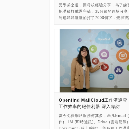
果，期望以更符合新創團隊痛點的投資
網址： →更多的【創業 - SuperStartu
受學弟之邀，回母校經驗分享，為了練
Eyemax品牌，創辦人為人稱VR教父
為台灣創業早期項目引入關鍵資源與豐
新創 - 相關議題】： →更多的【PCDI
把講稿打成逐字稿，35分鐘的經驗分享
忠。推廣Eyemax品牌，最先是從百貨
水。 第一屆識富天使新創加速計畫自20
情報】： →更多的【PCDIY!創業故事
到也洋洋灑灑的打了7000個字，覺得
路開始，從新光三越、101大樓、85大
月開跑，經歷3個多月的新創篩選、2個
更多的【PCDIY!新創活動直擊】： →
的經驗也能讓猶豫要不要創業的板友一
東百貨都看得到，2017年獲邀投資高
專業顧問陪跑，終於從上百組團隊中挑
【PCDIY!創業新聞】： →更多的【PCD
價值，所以就貼在網誌上，分享給大家
台第一間VR創新學院，與中小企業處
隊最具市場潛力的隊伍，於Demo Day
科自造】： →更多的【PCDIY!辦公室
因為是講稿，所以文句很口語，我不是
合辦VR工業設計競賽，成功將學院培
開演示其商業模式和發展前景。 本次
備】：
的創業者，這篇分享主要是在自我檢討
出作品銷到國內外。2018年推出SBIR
新創加速計畫Demo Day，獲選上台簡
望拋磚引玉，大家可以一起討論，創業
球首座VR模擬堆高機體感設備，同時
創類型，從最傳統的過濾技術到空櫃交
有什麼錯可以避免讓後人少走點冤枉路
中國深圳區VR代表品牌，被評定為201
至於最高科技的無人載具系統與軟體Ap
文出處PTT創業板toberich，經作者
大創新項目，2019年中國高交會優秀產品
是極具市場性及投資潛力的新創團隊。
mindy22050同意轉載 大家晚安，我
專利：一對多VR廣播系統。 ●VR系統
塑環保科技 / Micro PC、Neptune Cont
經濟11級，畢業後開了一間產品設計公
VR一體機廣播系統 、 VR模擬操駕平台
Swap、鎮鑫科技 / All Aspect Syste
想大家來，應該心裡都有些問題，像是
教育系統 ●VR硬體產品：VR體感設備
NexTrek 雲端記帳與金流管理工具、
要創業、如果我也想創業，我該怎麼開
機VR頭盔、簡易VR眼鏡外接盒 ●VR
新，五隊接續上台簡報其創業理念，期
個人想做的事不一樣，領域也不同，沒
體：遊戲軟體、教育訓練、開發版SDK 
投資者的青睞。 點點塑最初想將技術
Openfind MailCloud工作溝通
在這裡提出40分鐘的創業步驟教學，然
VR一對多廣播系統 ●SBIR成果 - 堆
洋清潔，但經歷多方探索後，發現自己
工作效率的絕佳利器 深入專訪
回家後就每個人都照著做。所以我想，
操駕 ●全台首款VR連線電競遊戲 ●歷
耗材過濾技術」更具跨域運用潛力，包
直接跟大家說說我的故事吧，或許從這
產品 無限領域，在VR教父陳志忠的帶
當今免費網路服務何其多，舉凡Email 
體業、電鍍業及養殖業等，近期與各產
們可以得到，或是推論出一些答案。 
下，可以說獲得媒體關注，AR、VR、
件)、IM (即時通訊)、Drive (雲端硬碟
作都已開始推進並取得初步成果。 Nept
就從我如何走向創業說起好了。 我大
XR領域報導無數，也榮獲不少VR界比
Document (線上編輯)…等各種工作
Container Swap是市場上首家提供