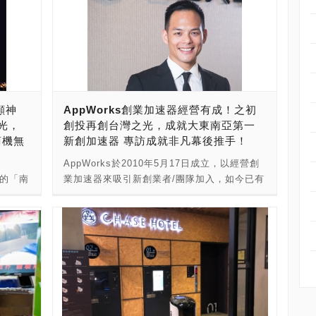
大顯神
AppWorks創業加速器經營有成！之初
光，
創投再創台灣之光，成就大東南亞第一
商機無
新創加速器 專訪成就非凡幕後推手！
AppWorks於2010年5月17日成立，以經營創
3月的「南
業加速器來吸引新創業者/團隊加入，如今已有
專案計
351家新創團隊加入、超過千位以上的創業
志清教
者，在AppWorks分享創業的點點滴滴，累積
土自主
了不少豐富的人脈與知識等龐大資源，巧妙的
2018
磁吸效應也將帶領更多新創業者的加入，邁向
體技
康莊的創業之路。然而，AppWorks是如何從
創業之初，一步一腳印，至今成為大東南亞地
科大電子系
區創業加速器的龍頭。 這次，我們專訪了
：南臺
AppWorks Associate Manager 陳敬旻