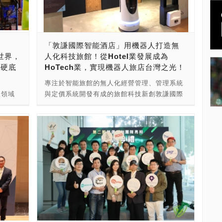
長榮大
(Alyssa)小姐，來了解AppWorks是如何經營
飛機量產
成長，成就大東南亞第一新創加速器。
演機
AppWorks創辦人林之晨當初在紐約看到
同時進
Apple和Google傳遞世界的影響甚大，甚至
「敦謙國際智能酒店」用機器人打造無
300
Facebook火熱的興起讓大家被看見。他回頭
世界，
人化科技旅館！從Hotel業發展成為
土藝術
看看台灣，認為台灣製造業很強大，因為都在
與硬底
HoTech業，實現機器人旅店台灣之光！
術表
幫國外製造零件，但台灣卻還是沒被看見。林
：核准設
之晨為了讓我國被世界看見，於是參考了美國
專注於智能旅館的無人化經營管理、管理系統
司 資
知名加速器YC之後，回來台灣成立加速器。
限領域
與定價系統開發有成的旅館科技新創敦謙國際
00元
林之晨當時的想法第一個想推廣的是Software
灣地區
智能酒店股份有限公司，除了在無人旅店大有
仁區凱旋
和Mobile Internet給台灣的創業者，讓大家知
ax並
斬獲之外，在智能旅館大數據分析及人工智慧
市政府
道在國外開始有這樣的趨勢。第二，在
用的產
整合應用與商業機器人領域也有相當多的進
英文名
AppWorks打造出這些服務項目之後，可以創
開一系
展，現在更將無人旅店技術輸出到國外，成為
除了無人
造更好的台灣，同時希望能讓更多人看見台灣
驗店的
正港機器人旅店台灣之光。 敦謙國際智能酒
結合目前臺
人的創業實力。 AppWorks從最早的加速器
用，
店，大概是全世界第一間把旅館經營ai化為目
隆航
（AppWorks Accelerator），發展到創投
016
標的企業，團隊目前有一百多位的伙伴，且是
人機教育
（AppWorks Venture Capital），到近年來
，從世
一支平均年齡不超40歲的團隊，包含了工務、
。 ●
投入學院（AppWorks School），最新的成
房務、行銷、業務、資訊研發與客服團隊，雖
系統研
果，加入的初創企業已達376家，創始人達
x啟動
然年輕但是皆擁有豐富經驗，以創新且深入的
、無人
1,113位，雇員達11,162位，總籌款達11.1億
的台灣
思維不斷精益求精，透過瞭解市場與消費者的
團隊，創
美金，總估值達47.2億美金，總年度收入達