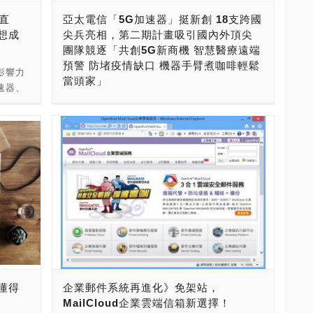
的國際
需求勇於提供創新性的服務，擁有自己的室內
科技的
49.7億美金。 AppWorks School 成立於
場直
亞太電信「5G加速器」挺新創 18支跨國
整合服
設計與行銷團隊，著力於將年輕人的喜歡元素
，目前公
2016年，致力協助渴望投身數位、網路與電商
想成
尖兵亮相，第二期計畫吸引國內外頂尖
需求逐
與創新服務的想法，透過空間設計結合網路技
人機研
產業的人才，提供為期16週免費、實作、高
團隊競逐「共創5G新商機 智慧醫療遠端
「VR
術，提供消費者不一樣的住宿體驗。 於2015
機販
效、與業界結合的紮實培訓計畫。成立至今，
預警 防堵疫情缺口 機器手臂煮咖啡輕鬆
整個
年10月在台中逢甲地區，正式推出一間應用了
影響力
機教育無
已畢業 179 位學員，其中91.6%成功轉職，在
當頭家」
17
物聯網的技術，提供給旅客創新科技應用，與
速器、
，已經展開
Momo、91APP、KKBOX、Line TV、WeMo
，並投
服務模式的智能旅店。我們推出的全球智能無
業生態
台灣5G預計今年下半年正式商轉，亞太電信發
正分
Scooter、Line Taxi、PicCollage、Hahow、
九所大
人化的系統，兼顧了酒店端、旅客端、市場發
rge
展5G決心不變，扶植國內外新創團隊不遺餘
想要學
VoiceTube、OmniChat 及 Gogoro等知名企
多多市場
展所面臨的問題點與需求，目前已經獲得來自
CEED
力，持續擘劃5G智慧生活藍圖。今日（14日）
種空拍
業擔任軟體工程師。現經營有 iOS、Android
地等地
日本、馬來西亞、中國…等地的企業洽談合
以及台灣
攜手經濟部中小企業處、國內外單位與新創團
OME
與 Web Development 專班。 AppWorks加
。在
作，正在從台灣走向全世界。 統一編號：
共同推
隊，攜手舉辦「亞太電信5G創育加速器計畫」
，從研
速器計畫，在2010年誕生第1屆AppWorks
與中國與
54890959 公司狀態：核准設立 公司名稱：敦
合作伙伴
第二期獲選新創團隊亮相開訓典禮，18支新創
用，到
Demo Day，邀請新創業者一起展示其創新成
7031
謙國際智能酒店股份有限公司 資本總額(元)：
019，
生力軍一字排開，大力展現5G通訊技術創新應
各種的
果，以吸引各界目光，藉而尋求投資機會，加
領域有限
○ 實收資本額(元)：100,450,000元 代表人姓
動夢想
用，共創5G新商機。 強勢出線的18支新創團
科大李
速輔導一屆半年，表示一年輔導兩屆，至今已
：
名：葉維迪 地址：臺中市西屯區西安街277巷
社群—識
隊，現場展示眾多5G通訊創新應用服務解決方
力與硬
成立19屆。 成立當初是希望可以服務台灣創業
址：新北
4弄33號1樓 登記機關：臺中市政府 核准設立
為看好
案，包含來自台灣、新加坡、泰國、日本與加
濟奇
者，提醒新科技的趨勢及商業模式，同時引進
：新北
日期 ：104年05月22日 公司英文名稱：DUN-
半年的
拿大等極具潛力的國內外新創新星。亞太電信
 臺灣希
國外的創業概念，但經過多年營運，
日 公司
QIAN Intelligent Hotel Management Co.,
偕同台
表示，第二期「5G創育加速器計畫」原定目標
 李志
AppWorks至今收到的新創申請書跟以往的有
司領域：
Ltd 公司網址： 創辦人為葉維迪、吳秉庭，兩
懂得
企業郵件系統再進化》免架站，
招募15組，歷經逾三個月的激烈海選下，破例
點不同，前幾年比較傾向的是Software和
VR系統
人為高雄第一科技大學金融營系的同學，跟全
MailCloud企業雲端信箱新選擇！
畫」的成
增選出18支頂尖團隊，未來將挹注更多資源，
@stust.edu.tw
Mobile Internet，到了2012至2013年，發現
限領域，
世界所有偉大的企業一樣都在車庫創業，敦謙