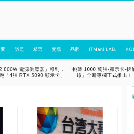
新聞
議題
精選
賣場
品牌
ITMan! LAB.
KO
2,800W 電源供應器」報到，
「挑戰 1000 萬張-顯示卡-拆
跑「4張 RTX 5090 顯示卡」
錄」全新專欄正式推出！