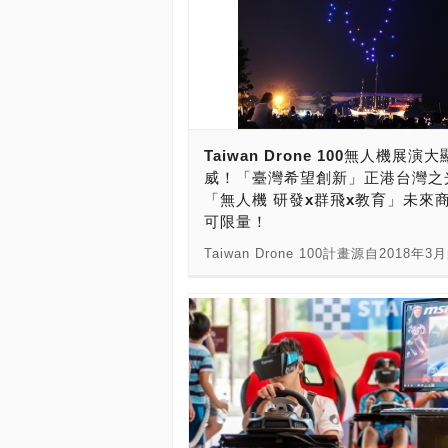
Taiwan Drone 100無人機展演
威！「臺灣希望創新」正港台灣之
「無人機 研發x群飛x教育」未來
可限量！
Taiwan Drone 100計畫源自2018年
科AI_Robot自造基地共創型自造亮點
畫」，背後主導研發製造的南臺科大李
授新領軍的創團隊，目標是完成臺灣本
開發的無人機群飛技術的初期研究，並在
年底開發出完全自製的無人機群飛軟硬
術，開始進行一系列的群飛表演規劃。
Taiwan Drone 100計畫主持人南臺
李志清教授，聯合南台灣四所大專院校