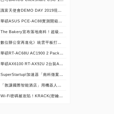
識富天使會DEMO DAY 2019現場直擊，識富天使新創加速計畫啟動夢想成真之旅！
華碩ASUS PCE-AC88實測開箱，史上最強AC3100無線網路卡！
The Bakery宣布落地南科！超級新創加速器力挺南科新創，提供創新創業一條龍全方位服務！
數位辦公室再進化》統雲平板打卡鐘報到，支援雲端考勤與線上請假！
華碩RT-AC68U AC1900 2 Pack套裝組，建構家庭AiMesh無縫上網環境，開箱深度測試
華碩AX6100 RT-AX92U 2台裝AiMesh網路系統開箱評測，建構Wi-Fi 6超高速無線連線環境
SuperStartup!加速器「南科徵案 」歡迎您， 匯集南科創新創業生態系能量 挹注新創團隊新動能！
「敦謙國際智能酒店」用機器人打造無人化科技旅館！從Hotel業發展成為HoTech業，實現機器人旅店台灣之光！
Wi-Fi密碼被攻陷！KRACK(密鑰重裝攻擊)可輕易入侵你家無線網路！請趕快更新！