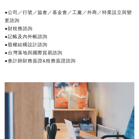
●公司／行號／協會／基金會／工廠／外商／特業設立與變
更諮詢
●財稅務諮詢
●記帳及內外帳諮詢
●股權結構設計諮詢
●台灣落地與國際貿易諮詢
●會計師財務簽證&稅務簽證諮詢