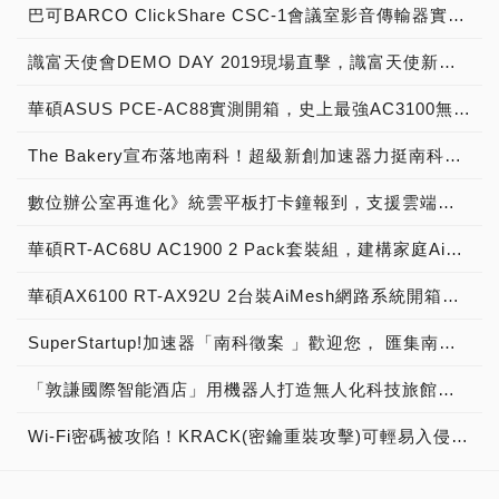
4-Stream，不過，僅針對
求。 以下是這些產品的介
巴可BARCO ClickShare CSC-1會議室影音傳輸器實測開箱，無線會議系統中的優質精品！
到1000M/600M，EPON的
採用Broadcom晶片組無線
紹，與記者會現場紀實。
FTTH用戶，最高也可以升
識富天使會DEMO DAY 2019現場直擊，識富天使新創加速計畫啟動夢想成真之旅！
路由器最佳化，可以徹底發
美國網通大廠NETGEAR在
級到500M/250M，最重要
揮，完全對應市售
台灣推出家用級最高規格的
的，中華電信G.fast正式商
華碩ASUS PCE-AC88實測開箱，史上最強AC3100無線網路卡！
AC3100（AC3150）、
無線智能路由器－
轉啟用，電話線FTTB用
AC5300（AC5400）無線
NETGEAR R7800
戶，最高也可以升級到
The Bakery宣布落地南科！超級新創加速器力挺南科新創，提供創新創業一條龍全方位服務！
路由器，傳輸速率飆上最快
Nighthawk X4S，是首款
500M/250M。也就是說，
2167Mbps。市場上，獨家
支援160MHz Wi-Fi頻寬的
不管你是使用電話線或光纖
數位辦公室再進化》統雲平板打卡鐘報到，支援雲端考勤與線上請假！
供貨採用Broadcom推出
雙頻路由器，讓家庭內的無
到家，現在都可以享用到
802.11ac 4-Stream解決方
線設備可順暢播放線上4K
500M/250M寬頻上網的超
華碩RT-AC68U AC1900 2 Pack套裝組，建構家庭AiMesh無縫上網環境，開箱深度測試
案的，就是這次要開箱，由
影像串流，其餘裝置也不會
速快感。只不過，現在
華碩網通所推出的ASUS
因頻寬不足而LAG或斷線。
G.fast的局端，與用戶的數
華碩AX6100 RT-AX92U 2台裝AiMesh網路系統開箱評測，建構Wi-Fi 6超高速無線連線環境
PCE-AC88無線網路卡！
NETGEAR R7800
據機端，仍然在小量測試，
2012年中，802.11ac的無
Nighthawk X4S擁有當前
中華電信未來也將大量採
SuperStartup!加速器「南科徵案 」歡迎您， 匯集南科創新創業生態系能量 挹注新創團隊新動能！
線路由器推出之後，
最快的雙頻Wi-Fi傳輸速
購，以G.fast提供更多用
AC1750（3-Stream）率先
度，頻寬總和達到
戶，也能享受光纖級才有的
「敦謙國際智能酒店」用機器人打造無人化科技旅館！從Hotel業發展成為HoTech業，實現機器人旅店台灣之光！
報到。網路卡部分，電腦用
2.53Gbps，並支援
500M/250M寬頻上網。
的AC750（1-Stream）、
802.11ac Wave2 無線規
PCDIY!民權東路辦公室這
Wi-Fi密碼被攻陷！KRACK(密鑰重裝攻擊)可輕易入侵你家無線網路！請趕快更新！
AC1200（2-Stream）無線
格，可同時對多個無線裝置
邊，原本有2條中華電信
網路卡最先推出，一開始就
高速傳輸，也是市面上唯一
HiNet光世代