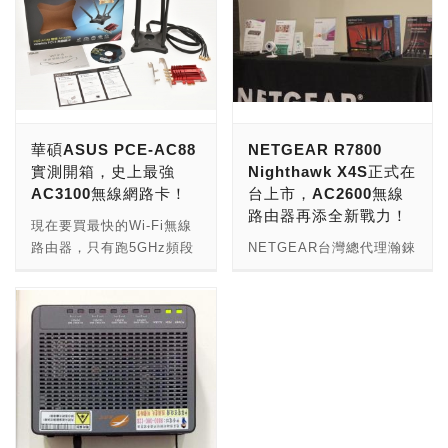
華碩ASUS PCE-AC88
NETGEAR R7800
實測開箱，史上最強
Nighthawk X4S正式在
AC3100無線網路卡！
台上市，AC2600無線
路由器再添全新戰力！
現在要買最快的Wi-Fi無線
路由器，只有跑5GHz頻段
NETGEAR台灣總代理瀚錸
802.11ac與跑60GHz頻段
科技(NetBridge)於2/18正
802.11ad的選擇。其中，
式推出全球最快的雙頻智能
跑60GHz頻段的802.11ad
路由器－R7800，是首款支
無線路由器，由於根本沒販
援160MHz Wi-Fi頻寬的雙
售用戶端802.11ad無線網
頻路由器，此外，現場同步
路卡，等同是紙上談兵，網
推出新版的Arlo Q家庭安全
友質疑根本就是廢物。然
攝影機，免NETGEAR基地
而，要讓最強的802.11ac
台即可運作，並將1080p的
無線路由器，無線網路傳輸
高品質錄影畫面上傳至雲