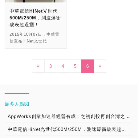
速率飆到最快，那就得用最
端，以隨時掌握家裡狀況。
中華電信HiNet光世代
快的無線網路卡。 最強的
此外，為強化Wi-Fi訊號，
500M/250M，測速爆衝
802.11ac無線路由器，目
讓家中收訊無死角，瀚錸也
破表超過癮！
前則有Qualcomm、
推出NETGEAR EX6120的
Broadcom、Marvell、
壁插式無線中繼器，提供
2015年10月07日，中華電
MediaTek與Quantenna，
AC1200的速度，讓無線網
信宣布HiNet光世代
提供802.11ac 4-Stream解
路蔓延到整個家裡或辦公室
500M/250M、
決方案，傳輸速率可達
區域。而為了讓辦公室或工
1000M/600M即將開放供
1733Mbps。其中，
廠的嵌入式電腦
裝，資費方案正式通過
«
3
4
5
6
»
Broadcom特規
(Embedded System)能夠
NCC的核可，直到2015年
NitroQAM（1024-
透過區域網路來供電
10月28日，HiNet光世代
QAM），2.4GHz頻段
(Power over Ethernet,
500M、1Gbps高速寬頻上
802.11n，傳輸速率原本只
PoE)，瀚錸亦推出
網，終於正式開放申請。然
能上800Mbps，硬是可以
GS308P，是一款8埠的
而，不少玩家、企業用戶都
衝上1000Mbps，5GHz頻
PoE交換器，可透過CAT5
躍躍欲試，想要升速超高速
最多人點閱
段802.11ac，傳輸速率原
或更高的乙太網路線提供
光纖寬頻上網速度狂飆。值
本只能上1733Mbps，硬是
PoE供電，每埠提供
得注意的是，這次的中華電
AppWorks創業加速器經營有成！之初創投再創台灣之光，成就大東南亞第一新創加速器 專訪成就非凡幕後推手！
可以衝上2167Mbps。 無
15.4W，最高可達53W，讓
信HiNet光世代，可有重大
線網路卡方面，僅有
你一條網路線就可以搞定嵌
中華電信HiNet光世代500M/250M，測速爆衝破表超過癮！
的突破，除了使用GPON的
Broadcom推出802.11ac
入式系統的聯網與供電需
FTTH用戶，最高可以升級