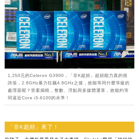
1,250元的Celeron G3900，「非K超頻」超頻能力真的很
誇張，2.8GHz暴力狂飆4.8GHz之後，效能等同什麼等級的
處理器呢？答案揭曉，整數、浮點與多媒體運算，效能約等
同逼近Core i3-6100的水準！
「非K超頻」來了！