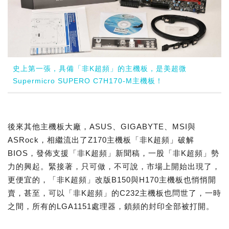
史上第一張，具備「非K超頻」的主機板，是美超微
Supermicro SUPERO C7H170-M主機板！
後來其他主機板大廠，ASUS、GIGABYTE、MSI與
ASRock，相繼流出了Z170主機板「非K超頻」破解
BIOS，發佈支援「非K超頻」新聞稿，一股「非K超頻」勢
力的興起。緊接著，只可做，不可說，市場上開始出現了，
更便宜的，「非K超頻」改版B150與H170主機板也悄悄開
賣，甚至，可以「非K超頻」的C232主機板也問世了，一時
之間，所有的LGA1151處理器，鎖頻的封印全部被打開。