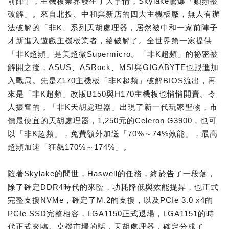
前陣子，主機板業界發生了大事情，Skylake驚爆「鎖頻被
破解」。來自北投、中和與新店的四大主機板廠，無人有辦
法破解的「非K」系列天胡處理器，居然被中和一家前陣子
才新進入遊戲主機板業者，給破解了。全世界第一家提供
「非K超頻」是美超微Supermicro。「非K超頻」的祕密被
解開之後，ASUS、ASRock、MSI與GIGABYTE也跟進加
入戰局。先是Z170主機板「非K超頻」破解BIOS流出，再
來是「非K超頻」改版B150與H170主機板也悄悄開賣。令
人振奮的，「非K天胡處理器」出現了新一代玩家聖物，市
價最便宜的天胡處理器，1,250元的Celeron G3900，也可
以「非K超頻」，免費額外加送「70%～74%效能」，最高
超頻加速「狂飆170%～174%」。
隨著Skylake的問世，Haswell的任務，終於告了一段落，
除了確定DDR4時代的來臨，功耗降低與效能提昇，也正式
完整支援NVMe，確定了M.2的支援，以及PCIe 3.0 x4的
PCIe SSD完整相容，LGA1150正式退場，LGA1151的時
代正式來臨。桌機市場的話，天胡處理器，確定分成了