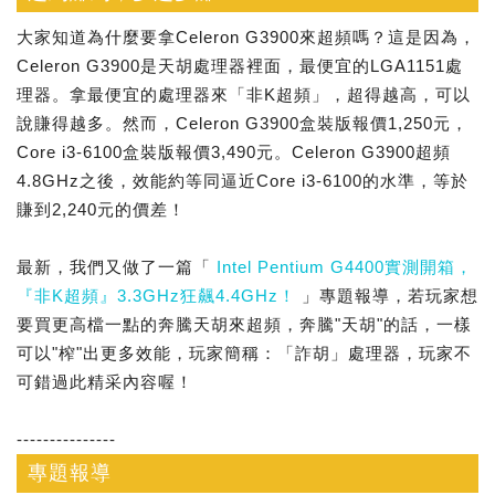
大家知道為什麼要拿Celeron G3900來超頻嗎？這是因為，
Celeron G3900是天胡處理器裡面，最便宜的LGA1151處
理器。拿最便宜的處理器來「非K超頻」，超得越高，可以
說賺得越多。然而，Celeron G3900盒裝版報價1,250元，
Core i3-6100盒裝版報價3,490元。Celeron G3900超頻
4.8GHz之後，效能約等同逼近Core i3-6100的水準，等於
賺到2,240元的價差！
最新，我們又做了一篇「
Intel Pentium G4400實測開箱，
『非K超頻』3.3GHz狂飆4.4GHz！
」專題報導，若玩家想
要買更高檔一點的奔騰天胡來超頻，奔騰"天胡"的話，一樣
可以"榨"出更多效能，玩家簡稱：「詐胡」處理器，玩家不
可錯過此精采內容喔！
---------------
專題報導