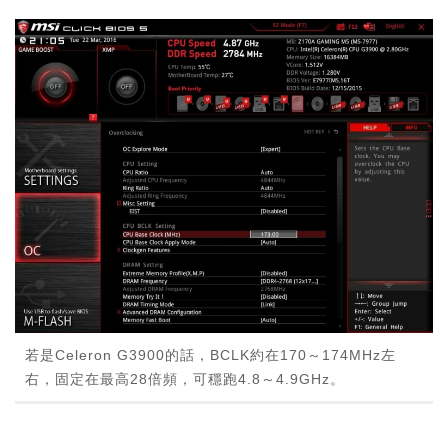
若是Celeron G3900的話，BCLK約在170～174MHz左
右，固定在最高28倍頻，可穩跑4.8～4.9GHz。