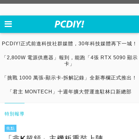
PCDIY!正式前進科技社群媒體，30年科技媒體再下一城！
「2,800W 電源供應器」報到，能跑「4張 RTX 5090 顯示
卡」
「挑戰 1000 萬張-顯示卡-拆解記錄」全新專欄正式推出！
「君主 MONTECH」十週年擴大營運進駐林口新總部
特別報導
焦點
「非K超頻」主機板重裝上陣，