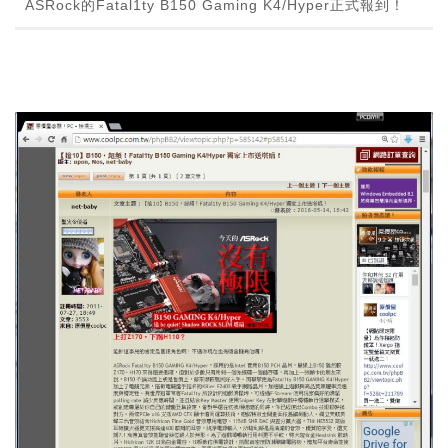
ASRock的Fatal1ty B150 Gaming K4/Hyper正式報到！