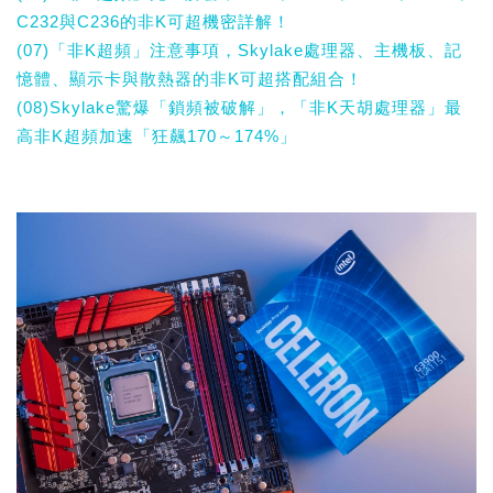
C232與C236的非K可超機密詳解！
(07)「非K超頻」注意事項，Skylake處理器、主機板、記
憶體、顯示卡與散熱器的非K可超搭配組合！
(08)Skylake驚爆「鎖頻被破解」，「非K天胡處理器」最
高非K超頻加速「狂飆170～174%」