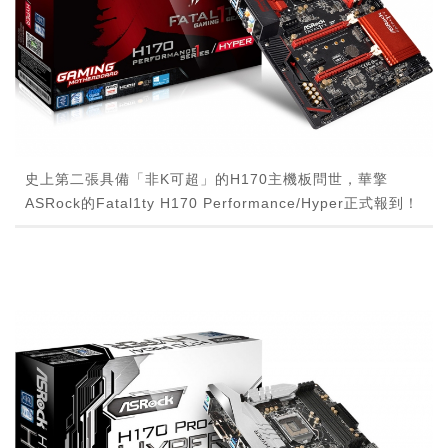
史上第二張具備「非K可超」的H170主機板問世，華擎
ASRock的Fatal1ty H170 Performance/Hyper正式報到！