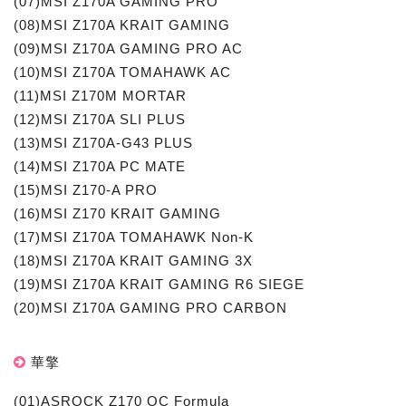
(07)MSI Z170A GAMING PRO
(08)MSI Z170A KRAIT GAMING
(09)MSI Z170A GAMING PRO AC
(10)MSI Z170A TOMAHAWK AC
(11)MSI Z170M MORTAR
(12)MSI Z170A SLI PLUS
(13)MSI Z170A-G43 PLUS
(14)MSI Z170A PC MATE
(15)MSI Z170-A PRO
(16)MSI Z170 KRAIT GAMING
(17)MSI Z170A TOMAHAWK Non-K
(18)MSI Z170A KRAIT GAMING 3X
(19)MSI Z170A KRAIT GAMING R6 SIEGE
(20)MSI Z170A GAMING PRO CARBON
華擎
(01)ASROCK Z170 OC Formula