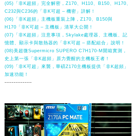
(05)「非K超頻」完全解密，Z170、H110、B150、H170、
C232與C236的「非K可超 – 機密」詳解！
(06)「非K超頻」主機板重裝上陣，Z170、B150與
H170「非K可超 – 主機板」清單大公開！
(07)「非K超頻」注意事項，Skylake處理器、主機板、記
憶體、顯示卡與散熱器的「非K可超 – 搭配組合」說明！
(08)美超微Supermicro SUPERO C7H170-M開箱實測，
史上第一張「非K超頻」原力覺醒的主機板王者！
(09)「非K可超」來襲，華碩Z170主機板提供「非K超頻」
加速功能！
---------------