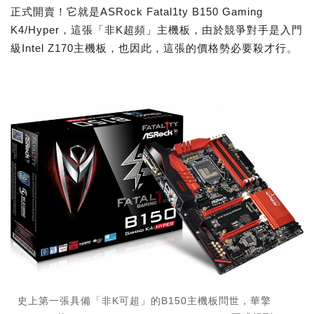
正式開賣！它就是ASRock Fatal1ty B150 Gaming
K4/Hyper，這張「非K超頻」主機板，由於競爭對手是入門
級Intel Z170主機板，也因此，這張的價格勢必要殺才行。
史上第一張具備「非K可超」的B150主機板問世，華擎