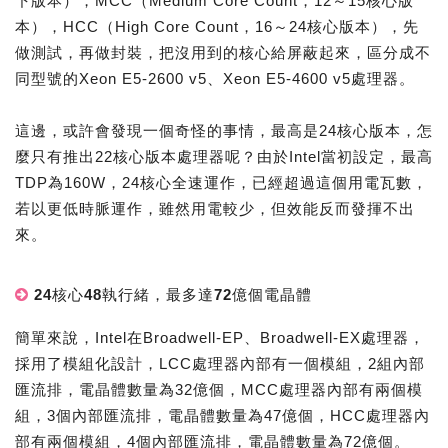
下版本），MCC（Medium Core Count，12～15核心版
本），HCC（High Core Count，16～24核心版本），先
做測試，再做封裝，把沒用到的核心給屏蔽起來，區分成不
同型號的Xeon E5-2600 v5、Xeon E5-4600 v5處理器。
這邊，或許會發現一個奇怪的事情，最高是24核心版本，怎
麼只有推出22核心版本處理器呢？由於Intel當初設定，最高
TDP為160W，24核心全速運作，已經超過這個用電瓦數，
若以更低時脈運作，雖然用電較少，但效能反而發揮不出
來。
24核心48執行緒，最多達72億個電晶體
簡單來說，Intel在Broadwell-EP、Broadwell-EX處理器，
採用了模組化設計，LCC處理器內部有一個模組，2組內部
匯流排，電晶體數量為32億個，MCC處理器內部有兩個模
組，3個內部匯流排，電晶體數量為47億個，HCC處理器內
部有兩個模組，4個內部匯流排，電晶體數量為72億個。