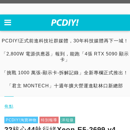
PCDIY!正式前進科技社群媒體，30年科技媒體再下一城！
「2,800W 電源供應器」報到，能跑「4張 RTX 5090 顯示
卡」
「挑戰 1000 萬張-顯示卡-拆解記錄」全新專欄正式推出！
「君主 MONTECH」十週年擴大營運進駐林口新總部
焦點
PCDIY!淘寶神物
特別報導
洋垃圾
22核心44執行緒Xeon E5-2699 v4