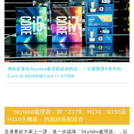
傳統若要玩Skylake處理器超頻的話，一定要購買K系列的
Core i5-6600K或Core i7-6700K
「Skylake處理器」與「Z170、H170、B150及
H110主機板」的超頻搭配組合
這邊要給大家上一課，進一步認識「Skylake處理器」，以