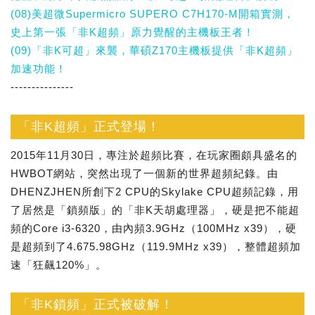
(08)美超微Supermicro SUPERO C7H170-M開箱實測，
史上第一張「非K超頻」原力覺醒的主機板王者！
(09)「非K可超」來襲，華碩Z170主機板提供「非K超頻」
加速功能！
---------------
「非K超頻」正式登場！
2015年11月30日，專注於超頻比賽，在玩家圈頗具盛名的
HWBOT網站，突然出現了一個新的世界超頻紀錄。由
DHENZJHEN所創下2 CPU的Skylake CPU超頻記錄，用
了居然是「鎖頻版」的「非K天胡處理器」，硬是把不能超
頻的Core i3-6320，由內頻3.9GHz（100MHz x39），硬
是超頻到了4.675.98GHz（119.9MHz x39），整體超頻加
速「狂飆120%」。
「非K鎖頻」正式被破解！