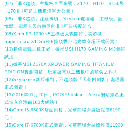
(07)「非K超頻」主機板全面來襲，Z170、H110、B150與
H170非K可超主機板清單大公開！
(08)「非K超頻」注意事項，Skylake處理器、主機板、記
憶體、顯示卡與散熱器的非K可超搭配組合！
(09)Xeon E3-1200 v5主機板大戰開打，美超微
Supermicro X11SSH-F搶頭香台北光華商場正式開賣！
(10)超值電競主板王者，微星MSI H170 GAMING M3開箱
試用
(11)微星MSI Z170A XPOWER GAMING TITANIUM
EDITION實測開箱，玩家級電競主機板中的頂尖之作！
(12)Skylake-S新兵報到，不超頻版「天胡四劍客」處理器
正式開賣！
(13)2016年01月20日，PCDIY! online，Alexa網站排名正
式進入台灣前100大網站！
(14)Core i5-6600K店面到貨，光華商場盒裝版報價8190
元！
(15)Core i7-6700K正式開賣，光華商場盒裝版報價11900