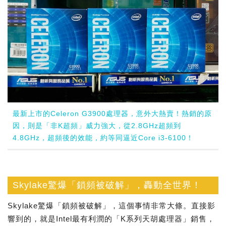
最新上市的Celeron G3900處理器，意外大熱賣！熱銷的原
因，則是「非K超頻」威力強大，從2.8GHz超頻到
4.8GHz，超頻後的效能，約等同逼近Core i3-6100！
Skylake驚爆「鎖頻被破解」，轟動全世界！
Skylake驚爆「鎖頻被破解」，這個事情非常大條。直接影
響到的，就是Intel最有利潤的「K系列天胡處理器」銷售，