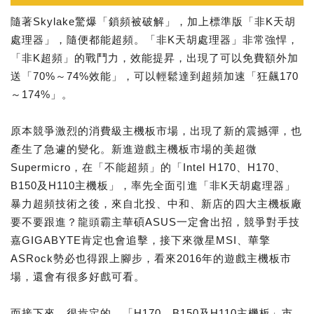
隨著Skylake驚爆「鎖頻被破解」，加上標準版「非K天胡
處理器」，隨便都能超頻。「非K天胡處理器」非常強悍，
「非K超頻」的戰鬥力，效能提昇，出現了可以免費額外加
送「70%～74%效能」，可以輕鬆達到超頻加速「狂飆170
～174%」。
原本競爭激烈的消費級主機板市場，出現了新的震撼彈，也
產生了急遽的變化。新進遊戲主機板市場的美超微
Supermicro，在「不能超頻」的「Intel H170、H170、
B150及H110主機板」，率先全面引進「非K天胡處理器」
暴力超頻技術之後，來自北投、中和、新店的四大主機板廠
要不要跟進？龍頭霸主華碩ASUS一定會出招，競爭對手技
嘉GIGABYTE肯定也會追擊，接下來微星MSI、華擎
ASRock勢必也得跟上腳步，看來2016年的遊戲主機板市
場，還會有很多好戲可看。
而接下來，很肯定的，「H170、B150及H110主機板」市