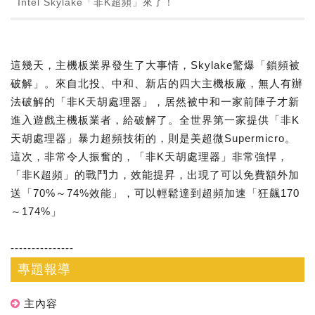
Intel Skylake「非K超頻」來了！
這幾天，主機板業界發生了大事情，Skylake驚爆「鎖頻被
破解」。來自北投、中和、新店的四大主機板廠，無人有辦
法破解的「非K天胡處理器」，居然被中和一家前陣子才新
進入遊戲主機板業者，給破解了。全世界第一家提供「非K
天胡處理器」暴力超頻技術的，則是美超微Supermicro。
這次，非常令人振奮的，「非K天胡處理器」非常強悍，
「非K超頻」的戰鬥力，效能提昇，出現了可以免費額外加
送「70%～74%效能」，可以輕鬆達到超頻加速「狂飆170
～174%」
---------------
專題報導
主內容