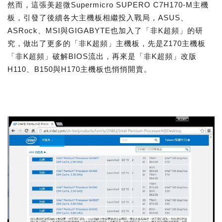
然而，這張美超微Supermicro SUPERO C7H170-M主機
板，引發了後續各大主機板相繼投入戰局，ASUS、
ASRock、MSI與GIGABYTE也加入了「非K超頻」的研
究，做出了更多的「非K超頻」主機板，先是Z170主機板
「非K超頻」破解BIOS流出，再來是「非K超頻」改版
H110、B150與H170主機板也悄悄開賣。