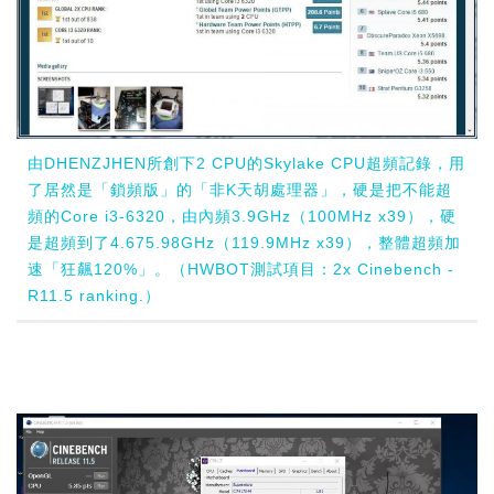
由DHENZJHEN所創下2 CPU的Skylake CPU超頻記錄，用
了居然是「鎖頻版」的「非K天胡處理器」，硬是把不能超
頻的Core i3-6320，由內頻3.9GHz（100MHz x39），硬
是超頻到了4.675.98GHz（119.9MHz x39），整體超頻加
速「狂飆120%」。（HWBOT測試項目：2x Cinebench -
R11.5 ranking.）