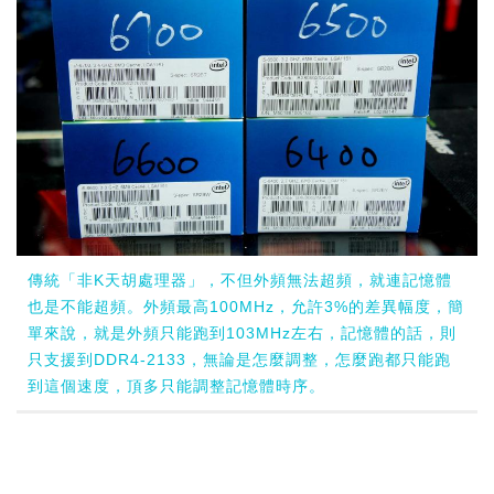
傳統「非K天胡處理器」，不但外頻無法超頻，就連記憶體
也是不能超頻。外頻最高100MHz，允許3%的差異幅度，簡
單來說，就是外頻只能跑到103MHz左右，記憶體的話，則
只支援到DDR4-2133，無論是怎麼調整，怎麼跑都只能跑
到這個速度，頂多只能調整記憶體時序。