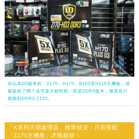
你以為D3版本的「Z170、H170、B150及H110主機板」就
能超頻了嗎？這可是大錯特錯。若是DDR3版本，最高也只
能跑到DDR3-2133。
「K系列天胡處理器」標準狀況：只有搭配
「Z170主機板」才能超頻！