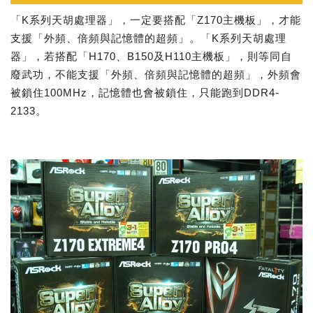
「K系列天胡處理器」，一定要搭配「Z170主機板」，才能
支援「外頻、倍頻與記憶體的超頻」。「K系列天胡處理
器」，若搭配「H170、B150及H110主機板」，則等同自
廢武功，不能支援「外頻、倍頻與記憶體的超頻」，外頻會
被鎖住100MHz，記憶體也會被鎖住，只能跑到DDR4-
2133。