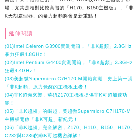
場，尤其是相對比較高階的「H170、B150主機板」，「非
K天胡處理器」的暴力超頻將會是新重點！
延伸閱讀
(01)Intel Celeron G3900實測開箱，「非K超頻」2.8GHz
暴力狂飆4.8GHz！
(02)Intel Pentium G4400實測開箱，「非K超頻」3.3GHz
狂飆4.4GHz！
(03)美超微Supermicro C7H170-M開箱實測，史上第一張
「非K超頻」原力覺醒的主機板王者！
(04)非K超頻來襲，華碩Z170主機板提供非K可超加速功
能！
(05)「非K超頻」的崛起，美超微Supermicro C7H170-M
主機板開啟「非K可超」新紀元！
(06)「非K超頻」完全解密，Z170、H110、B150、H170、
C232與C236的非K可超機密詳解！