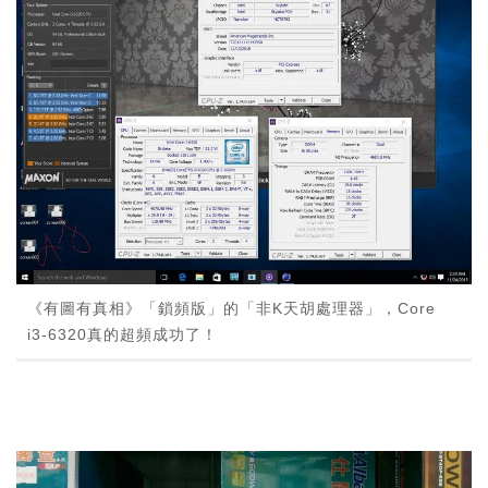
《有圖有真相》「鎖頻版」的「非K天胡處理器」，Core
i3-6320真的超頻成功了！