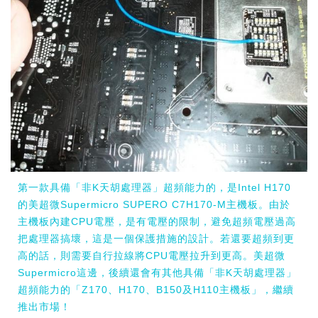
第一款具備「非K天胡處理器」超頻能力的，是Intel H170
的美超微Supermicro SUPERO C7H170-M主機板。由於
主機板內建CPU電壓，是有電壓的限制，避免超頻電壓過高
把處理器搞壞，這是一個保護措施的設計。若還要超頻到更
高的話，則需要自行拉線將CPU電壓拉升到更高。美超微
Supermicro這邊，後續還會有其他具備「非K天胡處理器」
超頻能力的「Z170、H170、B150及H110主機板」，繼續
推出市場！