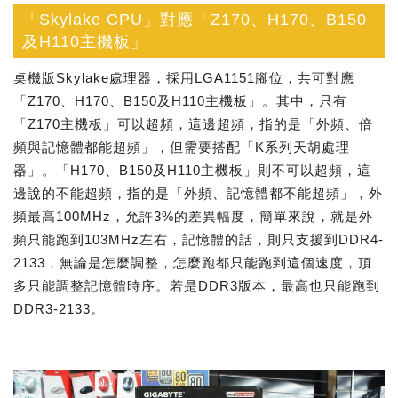
「Skylake CPU」對應「Z170、H170、B150
及H110主機板」
桌機版Skylake處理器，採用LGA1151腳位，共可對應
「Z170、H170、B150及H110主機板」。其中，只有
「Z170主機板」可以超頻，這邊超頻，指的是「外頻、倍
頻與記憶體都能超頻」，但需要搭配「K系列天胡處理
器」。「H170、B150及H110主機板」則不可以超頻，這
邊說的不能超頻，指的是「外頻、記憶體都不能超頻」，外
頻最高100MHz，允許3%的差異幅度，簡單來說，就是外
頻只能跑到103MHz左右，記憶體的話，則只支援到DDR4-
2133，無論是怎麼調整，怎麼跑都只能跑到這個速度，頂
多只能調整記憶體時序。若是DDR3版本，最高也只能跑到
DDR3-2133。