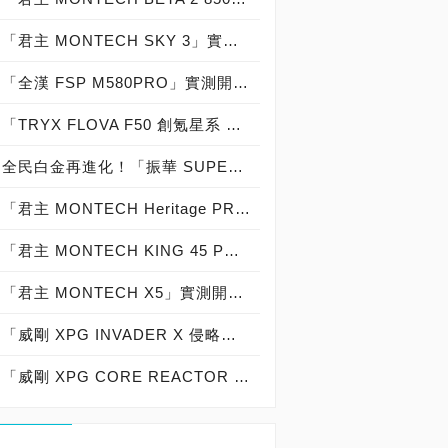
「君主 MONTECH SKY 3」實測開箱，「天際視界」模組化艙體物超所值「海景房機殼」
「全漢 FSP M580PRO」實測開箱，「270°全景視野」ZenFAN智慧數位顯示監控「曲面玻璃海景機殼」
「TRYX FLOVA F50 創氪星系 繁花」實測開箱，「時尚美學」玻璃透側「織感文藝精品機殼」faet. TDP：380W解熱能力「TRYX STAGE 360 ARGB 影域」水冷散熱器！
全民白金再進化！「振華 SUPER FLOWER」發表全新世代「LEADEX III Platinum ATX 3.1」電源供應器！
「君主 MONTECH Heritage PRO」實測開箱，時尚美學玻璃透側「皮革精品機殼」
「君主 MONTECH KING 45 PRO」實測開箱，煙囪散熱斜角風扇「顏質海景房電腦機殼」 feat. TDP：360W解熱能力「MONTECH HyperFlow Digital 360 水冷散熱器」
「君主 MONTECH X5」實測開箱，熱血基因玻璃透側「質感平價電腦機殼」feat. TDP：240W解熱能力「MONTECH NX400 ARGB CPU空冷散熱器」
「威剛 XPG INVADER X 侵略者」實機開箱，「海景房」雙面玻璃透側機殼！
「威剛 XPG CORE REACTOR II 850W」實測開箱，「80 PLUS Gold 金牌認證」模組化十年保固「ATX 3.0 電源供應器」