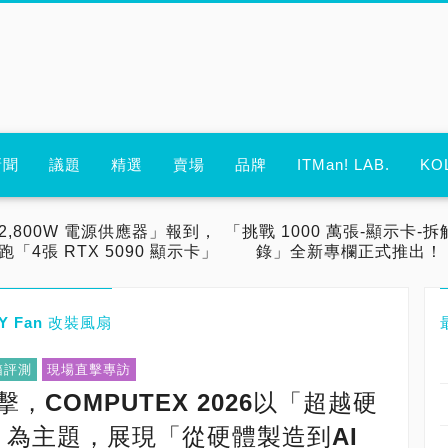
新聞
議題
精選
賣場
品牌
ITMan! LAB.
KO
2,800W 電源供應器」報到，
「挑戰 1000 萬張-顯示卡-拆
跑「4張 RTX 5090 顯示卡」
錄」全新專欄正式推出！
IY Fan 改裝風扇
箱評測
現場直擊專訪
擊，COMPUTEX 2026以「超越硬
構」為主題，展現「從硬體製造到AI