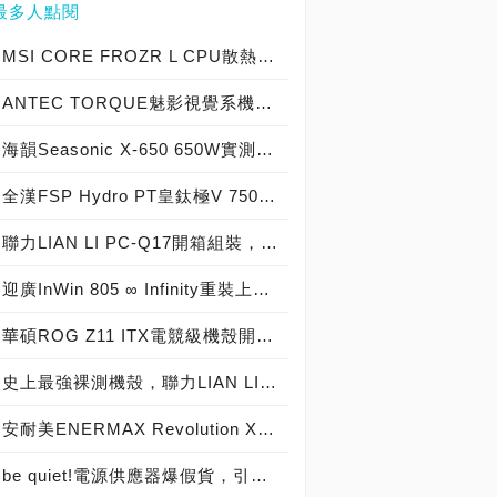
最多人點閱
MSI CORE FROZR L CPU散熱器實測開箱，微星電競產品再添新兵
ANTEC TORQUE魅影視覺系機殼開箱，安鈦克戰鬥機俯衝攻擊概念電競機箱新登場！
海韻Seasonic X-650 650W實測開箱，80 PLUS GOLD金牌認證電源供應器中的優質精品！
全漢FSP Hydro PT皇鈦極V 750W實測開箱，80 PLUS Platinum白金認證電源供應器！
聯力LIAN LI PC-Q17開箱組裝，實機安裝大作戰！
迎廣InWin 805 ∞ Infinity重裝上陣，電腦精品機殼中的頂尖之作！
華碩ROG Z11 ITX電競級機殼開箱DIY，大顯卡也照吃不誤、專為挑戰極限而生！
史上最強裸測機殼，聯力LIAN LI PC-T80裸測架！
安耐美ENERMAX Revolution X't II 550W金緻冰核二代實測開箱，80PLUS金牌半模組電源供應器優質精品！
be quiet!電源供應器爆假貨，引爆了鍵盤大戰！