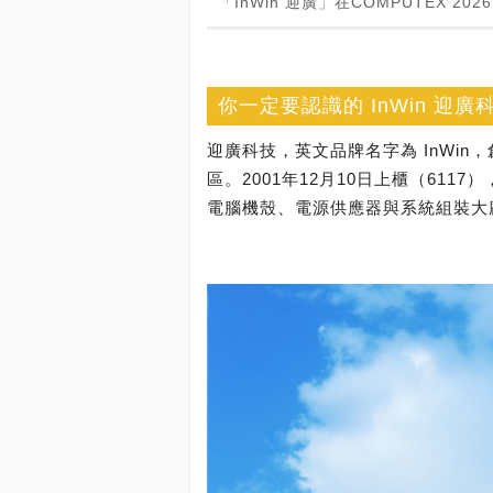
「InWin 迎廣」在COMPUTEX 
你一定要認識的 InWin 迎廣
迎廣科技，英文品牌名字為 InWin
區。2001年12月10日上櫃（6117
電腦機殼、電源供應器與系統組裝大