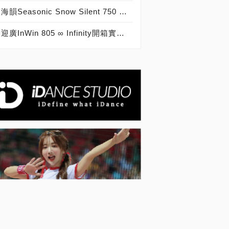
海韻Seasonic Snow Silent 750 750W實測開箱，台灣品牌電源供應器中的經典之作！
迎廣InWin 805 ∞ Infinity開箱實裝，史上最強炫光透側機殼！