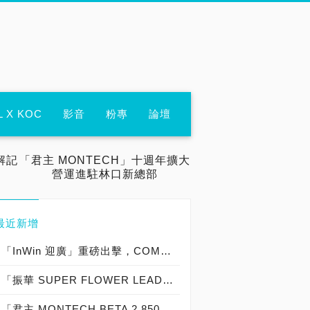
L X KOC
影音
粉專
論壇
解記
「君主 MONTECH」十週年擴大
營運進駐林口新總部
最近新增
「InWin 迎廣」重磅出擊，COMPUTEX 2026以「超越硬體，構築 AI 未來架構」為主題，展現「從硬體製造到AI系統整合的全面進化」！
「振華 SUPER FLOWER LEADEX III PLATINUM ATX 3.1 1000W」實測開箱，Cybenetics PLATINUM白金牌認證「PCIe 5.1 單原生 12V-2x6 連接器 」電源供應器 feat. NVIDIA GeForce RTX 5090 顯示卡 絕佳組合！
「君主 MONTECH BETA 2 850W ATX 3.1」實測開箱，80 PLUS Bronze 銅牌認證「PCIe 5.1 單原生 12V-2x6 連接器」直出線電源供應器 feat. NVIDIA GeForce RTX 5080 顯示卡 超值搭機組合！