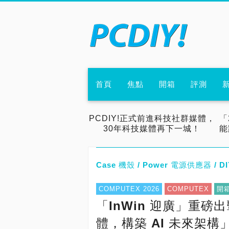
首頁
焦點
開箱
評測
PCDIY!正式前進科技社群媒體，
「
30年科技媒體再下一城！
能
Case 機殼 / Power 電源供應器 / D
COMPUTEX 2026
COMPUTEX
開
「InWin 迎廣」重磅出
體，構築 AI 未來架