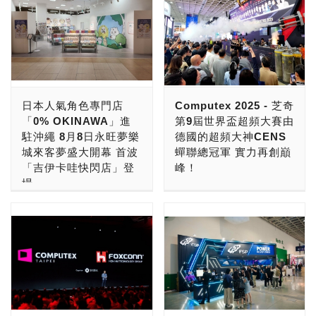
日本人氣角色專門店
Computex 2025 - 芝奇
「0% OKINAWA」進
第9屆世界盃超頻大賽由
駐沖繩 8月8日永旺夢樂
德國的超頻大神CENS
城來客夢盛大開幕 首波
蟬聯總冠軍 實力再創巔
「吉伊卡哇快閃店」登
峰！
場
世界知名超頻記憶體及高端
由株式会社リウボウ商事與
電競設備領導品牌，芝奇國
株式会社Juice攜手打造的
際正式宣布來自德國的頂尖
角色＆創作者精選商店
超頻好手 － CENS，於
「0% OKINAWA」，於
Computex 2025現場芝奇
2025年8月8日（五）正式
所舉辦的「第 9屆 2025世
進駐 永旺夢樂城沖繩來客
界盃超頻大賽」再度奪下總
夢(AEON MALL Okinawa
冠軍，並獨得現金1萬美元
Rycom)。開幕首波活動為
的高額獎金。在本屆現場總