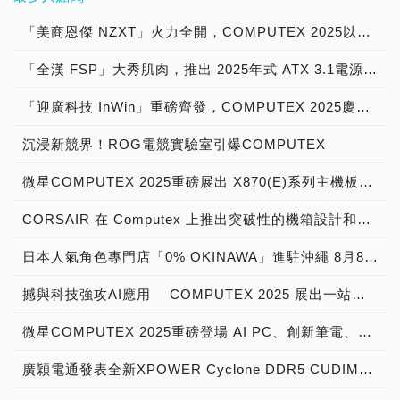
的領域上有更深切的合作，
源在超頻模式下也能穩定供
Biotech（健康科技與生
成功進入AI伺服器供應鏈、
是由Johnny Hou 於 2004
創意核心與研發故事，將原
2019】： →更多的
邀請亞馬遜雲端運算服務
供應器，供應咱們台灣用
設計出功能更為強大的主機
電!」 鋼影Toughpower
技）、Next-Generation
高階水冷工作站及機櫃式水
年在美國加州洛杉磯創立，
始構想化為能深刻共鳴、打
「美商恩傑 NZXT」火力全開，COMPUTEX 2025以「電腦豪宅」為主題，宣示「海景房時代」來臨，展示新一代「電競機殼、電源供應器、水冷散熱器、主機板與電競周邊」神兵利器！
【COMPUTEX 2018】：
（AWS）、Google
戶，可以用上享譽全球，台
板，為消費者帶來更極致的
i2000W採用穩定的數位平
Communication（次世代
冷散熱方案等硬實力領域的
是一家美國電競領導品牌業
動玩家的嶄新體驗，真實呈
→更多的【COMPUTEX
Cloud、NVIDIA、高通、
灣製造最好的電源供應器。
電腦使用體驗。」 祥碩科
台，透過DPS G雲端智慧
通訊）、Precision
重要關鍵。 迎廣科技，目
「全漢 FSP」大秀肌肉，推出 2025年式 ATX 3.1電源供應器，COMPUTEX 2025以「AI 時代 全方位 電源解決方案」為主題，展示新一代「高效電源、極致散熱器與美型機殼」，帶來嶄新 PC DIY 大未來！
者。 「美商恩傑 NZXT」
現ROG「從0到1」的實踐
2017】： →更多的
所羅門及研華等重量級企業
「全漢 FSP」選定在台灣
技則表示，非常榮幸其
電源管理生態系提供用戶全
Manufacturing（精準製
前已經跨入了「企業用AI伺
最早是一家電腦機殼業者，
過程。 現場揭曉一系列獨
【COMPUTEX 2016】：
代表，分享AI如何驅動創新
設廠，也有時空背景的考
ASM4242 USB4 主控晶片
面的電腦狀態監控。從電腦
造）、Semiconductor
服器系統組裝服務」領域，
「迎廣科技 InWin」重磅齊發，COMPUTEX 2025慶祝40週年「時尚與創新」，推出融合藝術與工藝的「ChronoMancy紀念機殼」，展示新一代全方位「海景機殼、開放式機殼、工作站與伺服器機殼」！
第一個電腦機殼產品為
家產品，涵蓋電競筆電、主
→更多的【COMPUTEX
發展與數位轉型未來。 外
量。當年受到大哥牌邀請，
能獲得微星高階主機板系列
到手機一鍵即時掌握瓦數、
Applications（半導體應
更進軍了「高階水冷伺服
「NZXT Guardian」。在
機板、顯示卡、螢幕與周邊
2015】： →更多的
貿協會主辦的COMPUTEX
代工艾維克 EVGA每年30
的採用。作為全球少數同時
電壓、轉換效能、散熱效
沉浸新競界！ROG電競實驗室引爆COMPUTEX
用）、Smart Mobility（智
器」市場，更被輝達執行長
很快的時間裡，NZXT從電
配件，帶領全球玩家一窺電
【COMPUTEX 2014】：
Keynote由NVIDIA創辦人
萬顆銷美訂單。大哥牌急流
獲得 USB4 與
能，幫助用戶享有前所未有
慧移動）等７大領域，總競
黃仁勳欽點為NVIDIA 台灣
腦機殼與電源供應器為主要
競未來趨勢，共同激盪出超
暨執行長黃仁勳揭開序幕、
勇退之後，台灣工廠轉為自
Thunderbolt 4 雙認證的晶
的系統優化及維護體驗。
微星COMPUTEX 2025重磅展出 X870(E)系列主機板，全面搭載祥碩獲獎USB4控制晶片ASM4242，升級極速傳輸體驗
賽價值高達 14 萬美元，當
AI伺服器供應鏈背板股，成
產品，發展到了CPU水冷
乎想像的感官饗宴，重新定
高通總裁暨執行長
有品牌美國市場銷售生產
片，ASM4242 透過單一
通過80 PLUS白金牌認
中包含價值 3 萬美元的
為「AI PC、AI Server人
散熱器，於2013年就進入
義遊戲體驗的無限可能！
Cristiano Amon、鴻海科
線。2024年底開始推出本
CORSAIR 在 Computex 上推出突破性的機箱設計和針對 NVIDIA RTX 50 系列 GPU 優化的散熱系統 2025
USB Type-C 介面整合資
證，鋼影Toughpower
InnoVEX 創新競賽 Grand
工智慧狂潮」下的台灣之
了CPU一體式水冷散熱器
大型裝置藝術「APEX
技集團董事長劉揚偉、聯發
地製造，供應台灣市場
料、影像及電力傳輸，大幅
i2000W在常態負載下最高
Prize 首獎，專門頒發給種
光。 迎廣科技是電腦機殼
市場。到了2018年，時間
Craft」矗立在展區核心，
科技副董事長暨執行長蔡力
「Made In Taiwan」電源
日本人氣角色專門店「0% OKINAWA」進駐沖繩 8月8日永旺夢樂城來客夢盛大開幕 首波「吉伊卡哇快閃店」登場
簡化連接並實現「一線通
可達92%轉換效率，支援低
子輪的 Future Star Award
業界的台灣之光，每年都會
來到八年之前！在機殼、電
宛如未來科技實驗室的巨大
行博士、恩智浦半導體執行
供應器。 「 全漢 FSP 」
用」的便捷體驗。祥碩強
負載電源時序標準及Intel
未來之星獎，另外還有 8
推出令人驚艷的產品，今年
源、水冷發展有成的美商恩
培養艙，象徵顛覆性創意誕
撼與科技強攻AI應用 COMPUTEX 2025 展出一站式智慧運算平台
副總裁Jens Hinrichsen接
是一家以電源為核心事業的
調，本次與微星的合作充分
最新處理器的C6/C7節能狀
個競賽特別獎，贊助單位包
2025年也推出了40週年紀
傑，也有著一個偉大的電競
生的起點。艙體展出多款
力分享AI生態鏈的多元面
業者，主要產品為桌上型電
展現了雙方致力於推進高速
態。採用高品質日系電容，
括：聯合航空及 KPMG安
念機殼「InWin
夢想！除了原本主力產品之
ROG的匠心設計，包括專
微星COMPUTEX 2025重磅登場 AI PC、創新筆電、掌機、QD-OLED顯示器、企業級儲存與電競週邊全線齊發
向。值得關注的是，幾乎所
腦電源、外接式電源、基板
傳輸介面技術的承諾，旨在
搭配優秀LLC+DC-DC設
侯建業、Piece Future 投
ChronoMancy」。 ●第12
外，要開始進軍零組件產品
為頂級遊戲所量身打造，首
有講者的發言中都可見台灣
電源、工業型電腦電源、醫
為使用者帶來更高效、便捷
計，讓其在極端負載下也能
資銀行、Applied
代 形象機 2025年 紀念機
與週邊產品，並把原本主力
款採用四風扇架構的顯示卡
廣穎電通發表全新XPOWER Cyclone DDR5 CUDIMM記憶體 全面支援最新 Intel Core Ultra 處理器
的身影，顯示台灣在全球科
療電源、不斷電系統、儲能
的使用體驗。 本次微星與
穩定供電，漣波雜訊都低於
Ventures 與創新工業技術
殼：ChronoMancy 迎廣第
銷售零組件的商業模式，朝
ROG Astral GeForce
技產業與供應鏈中扮演核心
系統與電池充電器，最新產
祥碩的合作，不僅實現技術
30mV，大幅優於Intel規範
移轉公司（ITIC）、越南非
12代ChronoMancy形象機