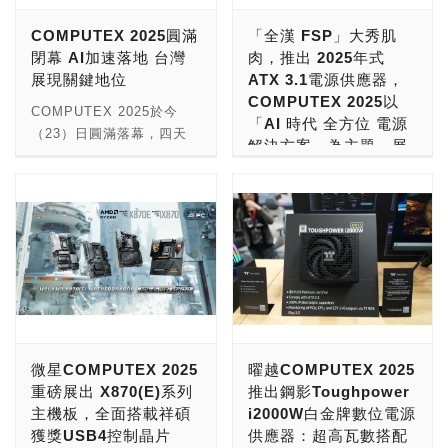
超人氣角色「吉伊卡哇
決賽中，所有選手們皆展現
COMPUTEX 2025圓滿
「全漢 FSP」大秀肌
POP UP STORE」，至10
精彩的超頻實力，其中
閉幕 AI加速落地 台灣
肉，推出 2025年式
月5日（日），粉絲絕對不
CENS選手在一連串極具挑
展現關鍵地位
ATX 3.1電源供應器，
能錯過！ 「吉伊卡哇 POP
戰性的極限超頻項目中，搭
COMPUTEX 2025以
UP STORE」
配最新Intel® Core™
COMPUTEX 2025於今
「AI 時代 全方位 電源
https://chiikawa-
Ultra 9 285K 處理器與
（23）日圓滿落幕，四天
解決方案」為主題，展
info.jp/p25/pus_aonr/index.html
ASUS ROG Maximus
展期吸引爆量人潮，共計
示新一代「高效電源、
・舉辦期間：8/8（五）～
Z890 Apex 主機板，一路
86,521位來自日本、美
極致散熱器與美型機
10/5（日） Nagano老師筆
過關斬將從中脫穎而出，最
國、韓國、越南和印度等
殼」，帶來嶄新 PC
下的「吉伊卡哇」雖然笨拙
終於現場決賽舞台展開終極
152國買主前來觀展。作為
DIY 大未來！
卻總是拼盡全力，與夥伴一
對決，並成功突破超頻極限
全球指標性的AI和新創展
起努力生活。這些小巧可愛
摘下冠軍寶座。值得一提的
覽，今年以「AI Next」為
電源供應器大廠「 全漢
又充滿個性的角色將化身為
是，CENS 繼去年2024勇
主軸，匯聚全球科技廠商與
FSP 」，這次在「
各式商品，等你在 POP
奪冠軍後，今年再度蟬聯冠
新創團隊，成功吸引世界級
COMPUTEX 2025 台北國
UP STORE 裡來體驗牠們
軍殊榮，展現出驚人的穩定
重量買主參與，帶動上、
際電腦展 」大秀肌肉，以
的世界。 ● 店名：0%
性與強大的超頻實力。 本
中、下游供應鏈龐大潛在商
「AI 時代 全方位 電源解
微星COMPUTEX 2025
曜越COMPUTEX 2025
OKINAWA ● 營業時間：
屆賽事一大亮點為首次全面
機，展現台灣作為國際科技
決方案」為主題，展示新一
重磅展出 X870(E)系列
推出鋼影Toughpower
10:00〜20:00 ● 地點：永
指定使用芝奇由高效能SK
交流平台的關鍵角色。 全
代「高效電源、極致散熱器
主機板，全面搭載祥碩
i2000W白金牌數位電源
旺夢樂城沖繩來客夢 2樓 ●
hynix DDR5 ICs 所打造的
球AI落地應用百花齊放，根
與美型機殼」。 全漢企業
獲獎USB4控制晶片
供應器：超高瓦數搭配
地址：沖縄県中頭郡北中城
24GB DDR5 記憶體模組進
據Gartner《2025年十大策
創立於民國1993年，2000