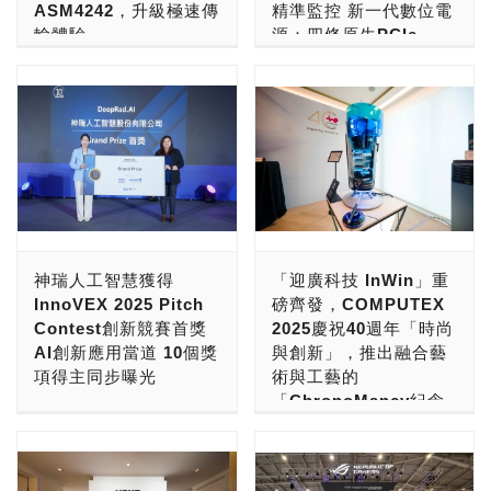
ASM4242，升級極速傳
精準監控 新一代數位電
村ライカム1番地(沖繩縣中
行全項目跑分及高頻率認證
略科技趨勢》指出，自主化
年遷至龜山工業區建立桃一
輸體驗
源：四條原生PCIe
頭郡北中城村來客夢1番地)
競賽，考驗選手如何在有限
AI、人形機器人、先進運算
廠，2017年建立桃二廠研
Gen 5.0接頭、80
● 開幕日：2025年8月8日
的時間下探索此24GB
將深刻改變各產業的運作模
發大樓，2021年桃三廠製
全球電競與AI運算領導品牌
PLUS白金牌認證、即
（五） ● 營運：株式会社
DDR5模組在各跑分項目下
式。今年COMPUTEX聚焦
造大樓落成。因應近幾年來
微星科技（MSI）與高速傳
時監控電源/電腦狀態
リウボウ商事 ● 協力：株
頻率與參數之間的甜蜜點，
「智慧運算&機器人」、
中美貿易大戰的影響，全漢
輸晶片領導廠商祥碩科技
式会社Juice ● 商品類別：
選手們也不負眾望創下許多
「次世代科技」及「未來移
企業原先則是將輸往美國的
（ASMedia）持續深化合
高階電腦DIY、機殼、電
角色雜貨 ✔ 現場設有「吉
令人驚艷的成績。本屆的德
動」三大主題，展現前瞻技
產品拉回台灣組裝製造。全
作。微星於2025年
源、散熱器、電競周邊和記
伊卡哇」拍照打卡點！ ✔
國冠軍選手CENS 藉由液
術發展以及AI於各領域的實
漢企業有5個廠區，其中3
COMPUTEX盛大展出旗下
憶體品牌曜越，今日於台北
多款可愛的「吉伊卡哇」商
態氮的極致低溫，成功在
務應用。和碩展出可實際互
個在龜山工業區內，是一家
最新AMD AM5系列主機
國際電腦展(COMPUTEX
品登場！ 單筆消費即可獲
24GBx2雙通道運行下達到
動的仿生機器狗及沉浸式
在桃園深根的業者。 「全
板，本次於展會中亮相的
2025) N0102攤位推出鋼影
得「貼紙」1張。另外，單
震撼的 DDR5-10266
VR眼鏡等智慧裝置，大秀
漢企業」創立於1993年，
X870(E)系列主機板全面搭
Toughpower i2000W白金
筆消費滿 2,200日圓（含
CL32，並以此超高頻率與
神瑞人工智慧獲得
「迎廣科技 InWin」重
創新應用與人機互動領域的
由董事長鄭雅仁所創立，是
載祥碩最新一代USB4控制
牌數位電源供應器，為新一
稅），可獲得「POP UP
超低延遲的搭配完成跑分項
InnoVEX 2025 Pitch
磅齊發，COMPUTEX
整合能力；明碁打造多元互
一家跟著Intel最新規格，
晶片ASM4242，實現前所
代專為超高壓系統及專業應
STORE 專用購物袋」1
目，奪得此次大賽的總冠
Contest創新競賽首獎
2025慶祝40週年「時尚
動展區，其中AI高爾夫模擬
研發PC電源供應器起家的
未有的高速資料傳輸效能與
用所設計的數位電源，供電
個。購物袋尺寸將依商品而
軍。本次榮得亞軍的美國選
AI創新應用當道 10個獎
與創新」，推出融合藝
區結合視覺追蹤、動作感測
OEM/ODM業者。全漢
絕佳裝置相容性，為消費者
超高瓦數2000瓦；符合
定，無法挑選。每人每次交
手 Seby 同時也在擂台上
項得主同步曝光
術與工藝的
與智慧分析，讓參觀者即時
Solgan標語，是
帶來嶄新的使用體驗。 微
Intel ATX 3.1規範；隨附
易限領1個，數量有限，送
創下 DDR5-12666 單根超
「ChronoMancy紀念
掌握揮桿動態，體驗熱烈廣
「POWER NEVER
星X870(E)系列主機板全面
四條原生PCIe Gen 5.0接
亞洲指標新創展會
完為止。 ※ 當現場人潮眾
高速頻率的認證，完美展現
機殼」，展示新一代全
受好評；研華及所羅門也展
ENDS」，意思是說「永不
搭載祥碩最新USB4主控端
頭。鋼影Toughpower
InnoVEX 主辦單位之一
多時，可能會進行入場限
選手們精湛的超頻技術與芝
方位「海景機殼、開放
示備受矚目的自主移動機器
斷電」。 「全漢 FSP」原
控制晶片ASM4242，支援
i2000W滿足高效能工作站
TCA（台北市電腦公會）表
制。 ※ 商品數量有限，部
奇記憶體的超強效能。 同
式機殼、工作站與伺服
人（AMR）、協作型機器
本是一家電源供應器代工大
最高40Gbps傳輸速度，具
和多種GPU顯卡的電力需
示，總競賽價值高達 14 萬