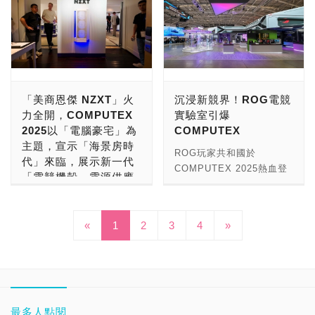
分商品可能售完或限購。
時誠摯感謝Intel、各大主
器機殼」！
手臂與AIoT平台等多項創
廠，是從2003年才跨入自
備與Thunderbolt 4的相容
求，輕鬆且精準供電。
美元的 InnoVEX 2025 創
快來永旺夢樂城沖繩，沉浸
機板合作夥伴、專業評審團
新技術，體現台灣廠商於智
有品牌產品銷售，行銷全世
能力。單一連接埠即可滿足
「搭配DPS G雲端智慧電
新競賽（Pitch
「迎廣科技 InWin」火力全
在「吉伊卡哇」的可愛世界
隊、HWBOT 以及所有參
慧製造系統與應用的豐沛能
界。除了代工品牌電腦電源
高速資料傳輸、裝置充電及
源管理軟體，準備好為新一
Contest），在經過激烈比
開，COMPUTEX 2025慶
吧！ 由插畫家 Nagano 於
與賽事的選手對極限超頻活
量。 台灣先進車用技術發
供應器，常見於華碩
高解析度影像輸出需求，
代PCIe Gen 5.0顯卡穩定
賽評選之後，由
祝40週年「時尚與創
X（舊Twitter）連載的漫畫
動的大力支持，共同打造此
展協會（TADA）則設立
ASUS、宏碁 Acer、惠普
ASM4242向下相容既有的
供電!」 曜越集團董事長暨
DeepRad.AI 神瑞人工智慧
新」，讓我們再一次的看到
作品。故事描述總是拼命努
全球頂尖的年度超頻盛會。
Smart Mobility主題館，攜
HP與聯想 Lenovo，也代
USB各版本，並於本屆
執行長林培熙表示：「鋼影
股份有限公司 -
了台灣的驕傲！ 迎廣科
力的小小可愛生物「吉伊卡
芝奇將持續深耕超頻記憶體
手盈聯通、和碩聯合、系統
工知名品牌電源供應器，常
「美商恩傑 NZXT」火
沉浸新競界！ROG電競
COMPUTEX榮獲2025
Toughpower i2000W白金
DeepLung-CAC獲得競賽
技，英文品牌名字為
哇」，和牠的朋友「小八」
領域，攜手全球玩家與合作
電子、歐特明等19家品牌
見於安鈦克 Antec、be
力全開，COMPUTEX
實驗室引爆
Best Choice Award
牌數位電源供應器不僅符合
首獎Grand Prize；由
InWin，創立於1985年12
「兔兔」等個性鮮明角色
夥伴共同開創硬體效能的嶄
展出車用解決方案，共同推
quiet!、酷碼 Cooler
2025以「電腦豪宅」為
COMPUTEX
(Computer & System 類
ATX 3.1規範，更是專為高
Piece Future 贊助，針對
月11日創立，目前總部設
們，一起度過歡樂、心酸又
新可能。 →更多的
動汽車智慧化與電動化技術
Master、曜越
主題，宣示「海景房時
別獎項)。 微星科技研發副
功耗專業工作站與硬派玩家
早期新創團隊所規劃Future
立在桃園龜山區。2001年
ROG玩家共和國於
有點艱辛的日常。 【吉伊
【COMPUTEX】： →更
交流與合作。 邁入第十年
Thermaltake與銀欣
代」來臨，展示新一代
總葉俊德表示：「我們非常
設計。四條原生PCIe Gen
Star Award（未來之星
12月10日上櫃（6117），
COMPUTEX 2025熱血登
卡哇 X】@ngnchiikawa
多的【COMPUTEX
的創新與新創展區
SilverStone。 2018年
「電競機殼、電源供應
高興見到祥碩科技在高速傳
5.0接頭，有兩種款色可供
獎）獎項，則由KopherBit
2003年8月25日上市，公司
場，以主打創新設計與強悍
【Nagano X】@ngntrtr
2025】： →更多的
InnoVEX規模逐年擴大，
起，隨著中美貿易大戰，激
器、水冷散熱器、主機
輸晶片領域的努力，其獲得
選擇。此外，鋼影
Co., Ltd. 科飛數位股份有
資本總額為8.86億，公司目
效能的The ROG Lab為概
→更多的【PCDIY!業界新
【COMPUTEX 2024】：
今年吸引來自24國450家新
烈的國與國叫勁，大國博奕
板與電競周邊」神兵利
成功與領先地位。尤其在高
Toughpower i2000W採用
限公司 - KopherBit ECU
前員工人數為700人，是台
念，推出全新沉浸式體驗展
聞】： →更多的【PCDIY!
→更多的【COMPUTEX
創企業參展，成長12.5%，
之下，原本廣為在中國設廠
器！
速傳輸所帶來的效能提升，
«
1
2
3
100%高品質日系電容，透
4
»
Development Platform獲
灣電腦機殼、電源供應器與
區，象徵品牌邁向下一個關
賣場情報】： →更多的
2023】： →更多的
泰國與菲律賓更首次籌組國
的業者，開始了台商回台投
以及一線通用帶來的便利
過TT RGB PLUS 3.0及
得。 TCA指出，InnoVEX
系統組裝大廠。 迎廣科技
美商恩傑 NZXT，重磅新品
鍵十年！展區延續 ROG 挑
【PCDIY!科技情報】： →
【COMPUTEX 2022】：
家館參與，兩國代表團集結
資建廠熱潮。在ChatGpt引
性，與微星主機板強調的
DPS G雲端智慧電源管理
2025 創新競賽聚焦 AI（人
長期以來是系統品牌客戶的
齊發，COMPUTEX 2025
戰極限與創新實驗的品牌精
更多的【IT資訊新聞】：
→更多的【COMPUTEX
22家新創廠商來台展出，
爆AI風潮之後，也在台生產
『效能領先、EZ DIY』精
軟體即時監控瓦數、電壓、
工智慧）、Green
堅強後盾，同時也會提供客
精采演出，讓我們看見了海
神，透過展示由內部團隊自
→更多的【ITMan!資訊經
2021】： →更多的
凸顯亞洲新創實力崛起與
高階AI伺服器電源供應器。
神不謀而合。期盼未來兩家
轉換效能、散熱效能，
Tech（綠色科技）、
戶專業的設計建議和技術服
景房時代電腦豪宅的全新面
主研發的概念設計與產品的
理人】： →更多的
【COMPUTEX 2020】：
COMPUTEX平台的國際連
這次，台灣之光的全漢
公司在高速傳輸與連接介面
OCP (過電流保護)則讓電
Healthcare &
務，而這些軟實力正是公司
貌！ 「美商恩傑 NZXT」
前瞻原型，深入探索品牌的
最多人點閱
【PCDIY!八卦】：
→更多的【COMPUTEX
結力。InnoVEX Forum則
FSP，也決定在台生產電源