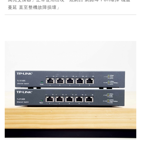
蔓延 直至整機故障損壞」