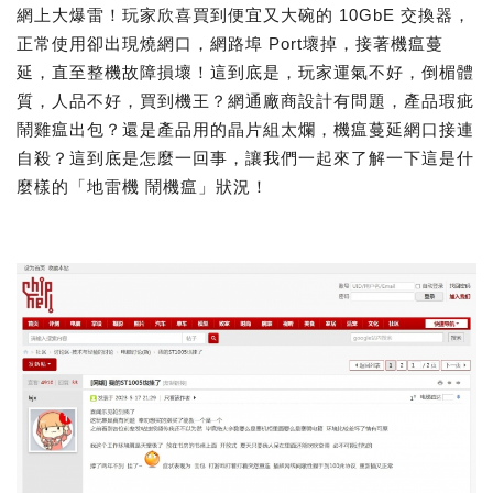
網上大爆雷！玩家欣喜買到便宜又大碗的 10GbE 交換器，
正常使用卻出現燒網口，網路埠 Port壞掉，接著機瘟蔓
延，直至整機故障損壞！這到底是，玩家運氣不好，倒楣體
質，人品不好，買到機王？網通廠商設計有問題，產品瑕疵
鬧雞瘟出包？還是產品用的晶片組太爛，機瘟蔓延網口接連
自殺？這到底是怎麼一回事，讓我們一起來了解一下這是什
麼樣的「地雷機 鬧機瘟」狀況！