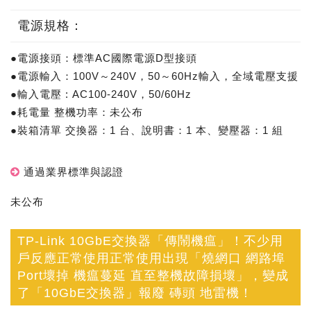
電源規格：
●電源接頭：標準AC國際電源D型接頭
●電源輸入：100V～240V，50～60Hz輸入，全域電壓支援
●輸入電壓 : AC100-240V，50/60Hz
●耗電量 整機功率：未公布
●裝箱清單 交換器：1 台、說明書：1 本、變壓器：1 組
通過業界標準與認證
未公布
TP-Link 10GbE交換器「傳鬧機瘟」！不少用
戶反應正常使用正常使用出現「燒網口 網路埠
Port壞掉 機瘟蔓延 直至整機故障損壞」，變成
了「10GbE交換器」報廢 磚頭 地雷機！