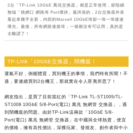
2台「TP-Link 10GbE 萬兆交換器」都是正常使用，卻陸續
無端「燒網口 網路埠 Port壞掉」最誇張的，2台交換器外表
看起來幾乎全新，內部的Marvell 10GbE埠卻一埠一埠接連
壞光。最後，所有網路連接埠，一個都沒有可以用，真的是
太離譜了！
TP-Link「10GbE交換器」鬧機瘟！
運氣不好，倒楣體質，買到機王的事情，我們時有所聞！不
過，要連續買到2台機王，那就實在令人匪夷所思了！
網友指出，是買了目前當紅的「TP-Link TL-ST1005/TL-
ST1008 10GbE 5/8-Port(電口) 萬兆 無網管 交換器」，遇
到鬧機瘟的問題。由於TP-Link這兩款「10GbE 5/8-
Port(電口) 萬兆 無網管 交換器」在中國與全球熱賣，便宜
的價格，擁有高性價比，深獲玩家、發燒友、創作者與中小