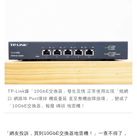
TP-Link爆「10GbE交換器」發生災情 正常使用出現「燒網
口 網路埠 Port壞掉 機瘟蔓延 直至整機故障損壞」，變成了
「10GbE交換器」報廢 磚頭 地雷機！
「網友投訴，買到10GbE交換器地雷機！」一查不得了，