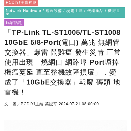
PCDIY!淘寶神物
Network Hardware / 網通設備 / 弱電工具 / 機櫃產品 / 機房世
界
玩家話題
「TP-Link TL-ST1005/TL-ST1008
10GbE 5/8-Port(電口) 萬兆 無網管
交換器」爆雷 鬧雞瘟 發生災情 正常
使用出現「燒網口 網路埠 Port壞掉
機瘟蔓延 直至整機故障損壞」，變
成了「10GbE交換器」報廢 磚頭 地
雷機！
文．圖／PCDIY!主編 英誠哥
2024-07-21 08:00:00