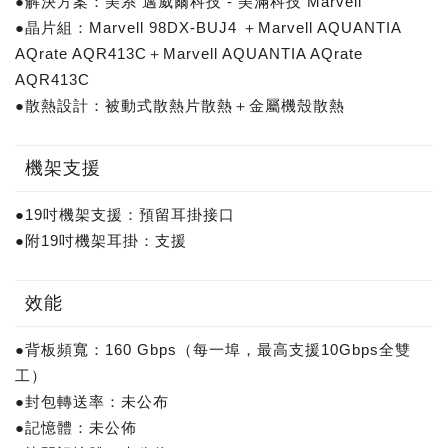
●解決方案：美系 邁威爾科技 - 美滿科技 Marvell
●晶片組：Marvell 98DX-BUJ4 ＋Marvell AQUANTIA
AQrate AQR413C＋Marvell AQUANTIA AQrate
AQR413C
●散熱設計：被動式散熱片散熱＋金屬機殼散熱
機架支援
●19吋機架支援：預留耳掛接口
●附19吋機架耳掛：支援
效能
●背板頻寬：160 Gbps（每一埠，最高支援10Gbps全雙
工）
●封包轉送率：未公布
●記憶體：未公佈