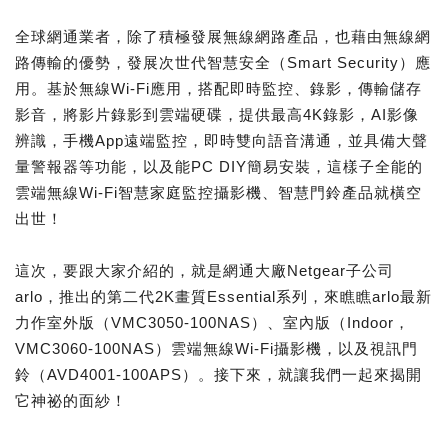
全球網通業者，除了積極發展無線網路產品，也藉由無線網
路傳輸的優勢，發展次世代智慧安全（Smart Security）應
用。基於無線Wi-Fi應用，搭配即時監控、錄影，傳輸儲存
影音，將影片錄影到雲端硬碟，提供最高4K錄影，AI影像
辨識，手機App遠端監控，即時雙向語音溝通，並具備大聲
量警報器等功能，以及能PC DIY簡易安裝，這樣子全能的
雲端無線Wi-Fi智慧家庭監控攝影機、智慧門鈴產品就橫空
出世！
這次，要跟大家介紹的，就是網通大廠Netgear子公司
arlo，推出的第二代2K畫質Essential系列，來瞧瞧arlo最新
力作室外版（VMC3050-100NAS）、室內版（Indoor，
VMC3060-100NAS）雲端無線Wi-Fi攝影機，以及視訊門
鈴（AVD4001-100APS）。接下來，就讓我們一起來揭開
它神祕的面紗！