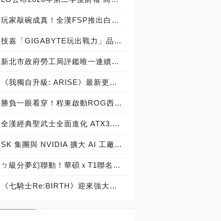
玩家敲碗成真！全漢FSP推出白色 VITA PM MIT 1000W 靜音電源純白上市！ MIT 白金電源首度披上純白戰袍，支援 ATX 3.1、PCIe 5.1，10年保固！
技嘉「GIGABYTE玩出戰力」品牌活動8/3讓玩家「找到專屬配備」
新北市政府勞工局評鑑唯一連續三年獲獎企業！ 宏正三度榮膺新北市政府<友善移工企業>殊榮
《我獨自升級: ARISE》最新更新 成振宇覺醒闇影君主繼承者
勝負一眼看穿！程東啟動ROG西風之神 雙螢幕AI致勝全局
全漢經典聖武士全面進化 ATX3.1，價格不變！FSP VIC BD+ 電競入門最強銅牌電源！ ATX 3.1、全新壓紋線材、登錄享 5 年保固，打造新世代入門電競首選
SK 集團與 NVIDIA 擴大 AI 工廠與次世代記憶體策略合作 規模逾 5,000 億美元的 NVIDIA-SK AI 計畫（NVIDIA-SK AI Initiative）， 涵蓋 SK Telecom 最高達 2GW 的 AI 工廠，以及與 SK 海力士的長期 AI 記憶體合作
ㄅ級分夢幻聯動！華碩ｘT1聯名顯示卡全台盛大開賣
《七騎士Re:BIRTH》迎來強大的全新英雄[天劍]宣嵐 同步推出韓國主題劇情