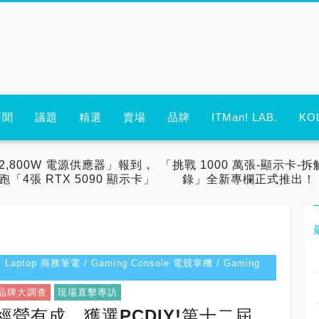
新聞
議題
精選
賣場
品牌
ITMan! LAB.
KO
2,800W 電源供應器」報到，
「挑戰 1000 萬張-顯示卡-拆
跑「4張 RTX 5090 顯示卡」
錄」全新專欄正式推出！
s Laptop 商務筆電 / Gaming Console 電競掌機 / Gaming
業品牌大調查
現場直擊專訪
經營有成，獲選PCDIY!第十二屆