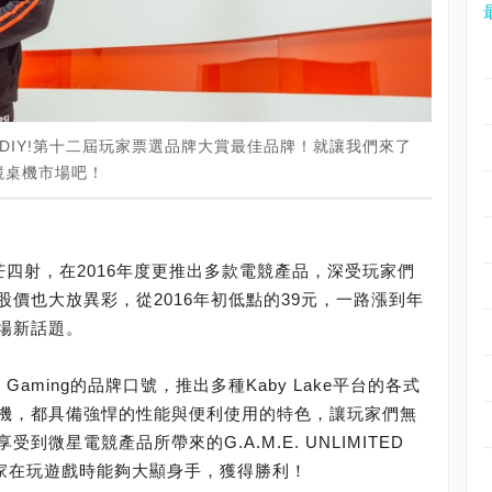
DIY!第十二屆玩家票選品牌大賞最佳品牌！就讓我們來了
競桌機市場吧！
光芒四射，在2016年度更推出多款電競產品，深受玩家們
價也大放異彩，從2016年初低點的39元，一路漲到年
市場新話題。
 Gaming的品牌口號，推出多種Kaby Lake平台的各式
機，都具備強悍的性能與便利使用的特色，讓玩家們無
微星電競產品所帶來的G.A.M.E. UNLIMITED
玩家在玩遊戲時能夠大顯身手，獲得勝利！