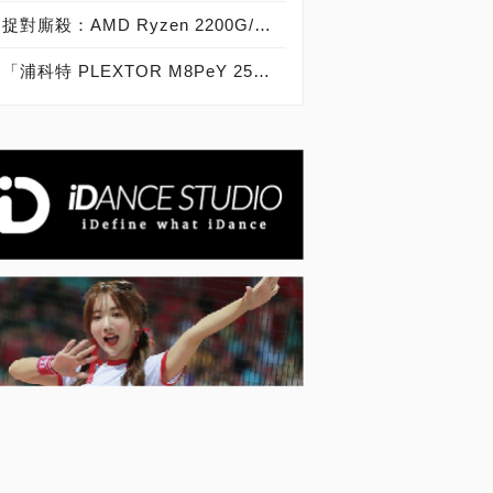
捉對廝殺：AMD Ryzen 2200G/2400G VS Intel Core i3-8100/i5-8400
「浦科特 PLEXTOR M8PeY 256GB、512GB、1TB」實測開箱，玩家級NVMe型PCIe 3.0 x4 SSD效能實測大作戰！