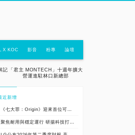
L X KOC
影音
粉專
論壇
解記
「君主 MONTECH」十週年擴大
營運進駐林口新總部
最近新增
《七大罪：Origin》迎來首位可遊玩十誡角色「德里艾利」
聚焦耐用與穩定運行 研揚科技打造新一代 COM Express Type 6 模組
LG公布2026年第二季度財報 高附加價值產品銷售成長與成本競爭力提升，營業獲利年增 147%