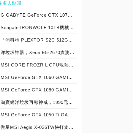
最多人點閱
GIGABYTE GeForce GTX 1070 Xtreme Gaming實測開箱，電競級顯示卡中的頂尖之作！
Seagate IRONWOLF 10TB機械硬碟實測開箱，氦氣填充那嘶狼守護者NAS HDD
「浦科特 PLEXTOR S2C 512GB SSD」實測開箱，超值型固態硬碟中的優質好貨！
洋垃圾神器，Xeon E5-2670實測開箱大作戰！
MSI CORE FROZR L CPU散熱器實測開箱，微星電競產品再添新兵
MSI GeForce GTX 1060 GAMING X 6G實測開箱，玩家級電競顯示卡中的神兵利器！
MSI GeForce GTX 1080 GAMING X 8G實測開箱，史上最強大Pascal自製顯示卡全面來襲！
淘寶網洋垃圾再顯神威，1999元買到8核心16執行緒Xeon E5-2670神器級處理器！
MSI GeForce GTX 1050 Ti GAMING X 4G實測開箱，中階電競顯示卡中的玩家精品！
微星MSI Aegis X-026TW快打旋風V同梱版實測開箱，VR電競桌機的頂尖之作！