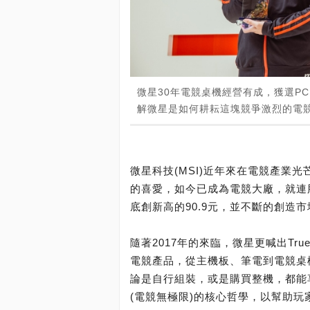
微星30年電競桌機經營有成，獲選PC
解微星是如何耕耘這塊競爭激烈的電
微星科技(MSI)近年來在電競產業
的喜愛，如今已成為電競大廠，就連股
底創新高的90.9元，並不斷的創造
隨著2017年的來臨，微星更喊出True
電競產品，從主機板、筆電到電競桌
論是自行組裝，或是購買整機，都能享受到
(電競無極限)的核心哲學，以幫助