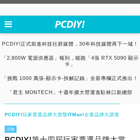
PCDIY!正式前進科技社群媒體，30年科技媒體再下一城！
「2,800W 電源供應器」報到，能跑「4張 RTX 5090 顯示
卡」
「挑戰 1000 萬張-顯示卡-拆解記錄」全新專欄正式推出！
「君主 MONTECH」十週年擴大營運進駐林口新總部
PCDIY!玩家票選品牌大賞暨ITMan!企業品牌大調查
活動
PCDIY!第十四屆玩家票選品牌大賞