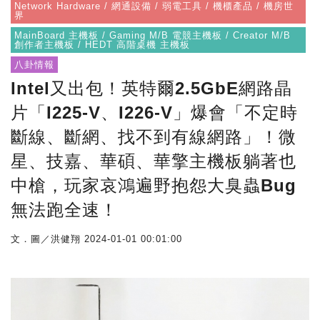
Network Hardware / 網通設備 / 弱電工具 / 機櫃產品 / 機房世
界
MainBoard 主機板 / Gaming M/B 電競主機板 / Creator M/B
創作者主機板 / HEDT 高階桌機 主機板
八卦情報
Intel又出包！英特爾2.5GbE網路晶
片「I225-V、I226-V」爆會「不定時
斷線、斷網、找不到有線網路」！微
星、技嘉、華碩、華擎主機板躺著也
中槍，玩家哀鴻遍野抱怨大臭蟲Bug
無法跑全速！
文．圖／洪健翔
2024-01-01 00:01:00