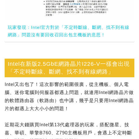
玩家發現：Intel官方對於「不定時斷線、斷網、找不到有線
網路」問題沒有要回收召回出包主機板的意思！
Intel在新版2.5GbE網路晶片I226-V一樣會出現
「不定時斷線、斷網、找不到有線網路」
Intel又出包了！這次影響的範圍很廣，從主機板、個人電
腦、迷你電腦到伺服器都遇上問題，就連用Intel網路晶片做
的軟體路由器（軟路由）也中講，幾乎是只要用Intel網路晶
片的都遇上大大小小的問題！
近期花大錢購買Intel第13代處理器的玩家，搭配微星、技
嘉、華碩、華擎B760、Z790主機板用戶，會遇上不定時斷