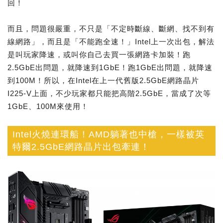
回！
而且，問題很嚴重，不只是「不定時斷線、斷網、找不到有
線網路」，而且是「不能跑全速！」Intel上一次出包，解法
是叫玩家降速，或叫你自己去買一張網路卡加裝！跑
2.5GbE出問題，就降速到1GbE！跑1GbE出問題，就降速
到100M！所以，在Intel在上一代舊版2.5GbE網路晶片
I225-V上面，不少玩家都只能把高階2.5GbE，當成了次等
1GbE、100M來使用！
Intel火燒連環船！AMD躺著也中槍，一樣被英
特爾2.5GbE網路晶片出包牽連！