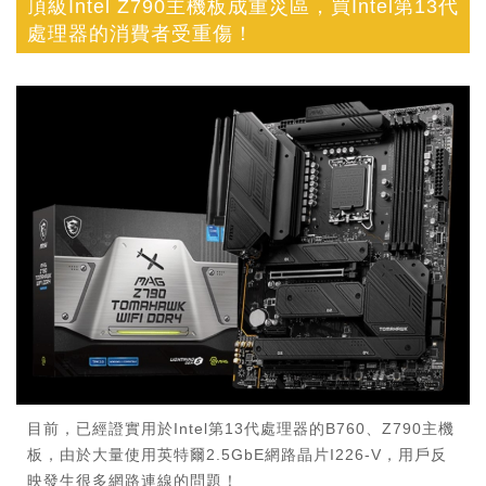
頂級Intel Z790主機板成重災區，買Intel第13代
處理器的消費者受重傷！
目前，已經證實用於Intel第13代處理器的B760、Z790主機
板，由於大量使用英特爾2.5GbE網路晶片I226-V，用戶反
映發生很多網路連線的問題！