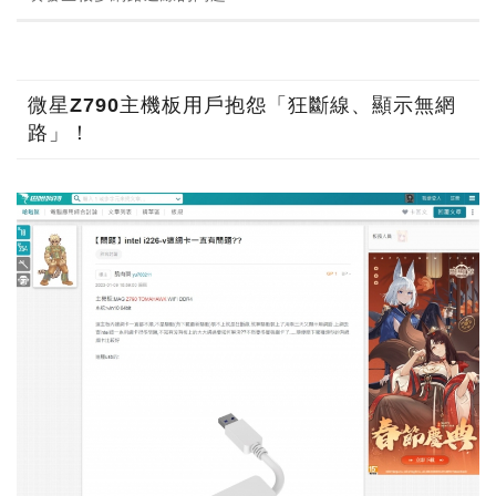
微星Z790主機板用戶抱怨「狂斷線、顯示無網
路」！