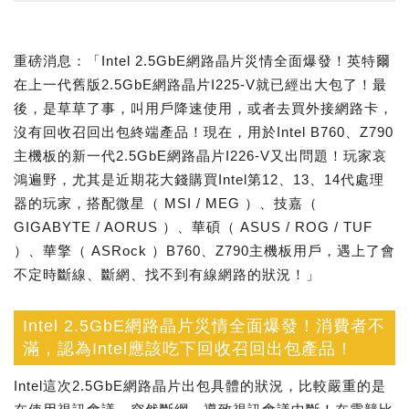
重磅消息：「Intel 2.5GbE網路晶片災情全面爆發！英特爾
在上一代舊版2.5GbE網路晶片I225-V就已經出大包了！最
後，是草草了事，叫用戶降速使用，或者去買外接網路卡，
沒有回收召回出包終端產品！現在，用於Intel B760、Z790
主機板的新一代2.5GbE網路晶片I226-V又出問題！玩家哀
鴻遍野，尤其是近期花大錢購買Intel第12、13、14代處理
器的玩家，搭配微星（ MSI / MEG ）、技嘉（
GIGABYTE / AORUS ）、華碩（ ASUS / ROG / TUF
）、華擎（ ASRock ）B760、Z790主機板用戶，遇上了會
不定時斷線、斷網、找不到有線網路的狀況！」
Intel 2.5GbE網路晶片災情全面爆發！消費者不
滿，認為Intel應該吃下回收召回出包產品！
Intel這次2.5GbE網路晶片出包具體的狀況，比較嚴重的是