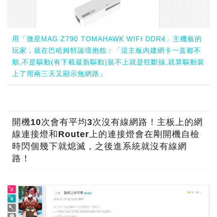
用「微星MAG Z790 TOMAHAWK WIFI DDR4」主機板的
玩家，就在巴哈姆特論壇抱怨：「這主板內建網卡一直都不
順,不是驅動(有下載最新驅動)裝不上就是狂斷線,就算驅動裝
上了用兩三天又顯示無網路」
開機10次會有平均3次沒有線網路！主板上的網
線連接燈和Router上的連接燈會在剛開機自檢
時閃個幾下就熄滅，之後進系統就沒有線網
路！