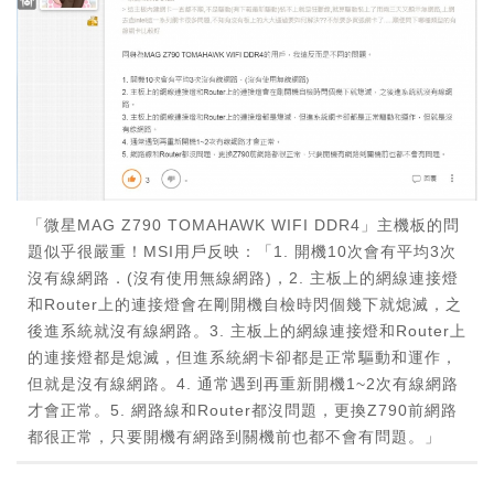
「微星MAG Z790 TOMAHAWK WIFI DDR4」主機板的問
題似乎很嚴重！MSI用戶反映：「1. 開機10次會有平均3次
沒有線網路．(沒有使用無線網路)，2. 主板上的網線連接燈
和Router上的連接燈會在剛開機自檢時閃個幾下就熄滅，之
後進系統就沒有線網路。3. 主板上的網線連接燈和Router上
的連接燈都是熄滅，但進系統網卡卻都是正常驅動和運作，
但就是沒有線網路。4. 通常遇到再重新開機1~2次有線網路
才會正常。5. 網路線和Router都沒問題，更換Z790前網路
都很正常，只要開機有網路到關機前也都不會有問題。」