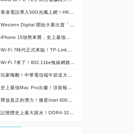
香港電訊導入50G光纖上網！HKT成為香港首家提供50G PON電信業者，下載速率狂飆50Gbps 平均延遲只有1.6ms 傳輸影片30GB只要20幾秒 速度更快延遲更低爽度更高！
Western Digital 開始大量出貨「WD Gold 24TB CMR HDD」機械硬碟，「28TB Ultrastar DC HC680 SMR HDD」與「24TB Ultrastar DC HC580 CMR HDD」獲得業界採用！
iPhone 15強勢來襲，史上最強智慧型手機報到！
Wi-Fi 7時代正式來臨！TP-Link發表802.11be規格BE9300、BE11000、BE17000、BE19000、BE22000、BE24000、BE33000無線路由器與商用AP，史上最強Wi-Fi 7無線網路強勢來襲！
Wi-Fi 7來了！802.11be無線網路推動改朝換代，網路速度飆上46Gbps！TP-Link全球首發震撼登場！
玩家嗨翻！中華電信端午節送大禮！HiNet光世代非固定制與固定制大升速，300M用戶升級雙向300M/300M，500M用戶升級雙向500M/500M！
史上最強Mac Pro出爐！頂規報價407,170元，升級24核心Apple M2 Ultra處理器，76核心GPU，192GB記憶體，8TB SSD，搭配報價189,900元32吋6K等級6016x3384解析度Nano-texture玻璃Pro Display XDR顯示器大滿配，總價衝上597,160元！
釋放真正的潛力！微星Intel 600、700系列主機板搶先支援24GB、48GB記憶體模組，最大容量可擴充到192GB！
記憶體史上最大跳水！DDR4-3200 32GB單條跌破台幣2,000元！必恩威記憶體大哥帶頭殺，PNY DDR4-3200 32GB單條賣場報價1,999元！