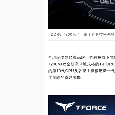
DDR5-7200來了！由十銓科技率先
全球記憶體領導品牌十銓科技旗下電競
7200MHz全新高時脈規格的T-FORC
的第13代CPU及各家主機板廠新一
造巔峰的卓越效能。