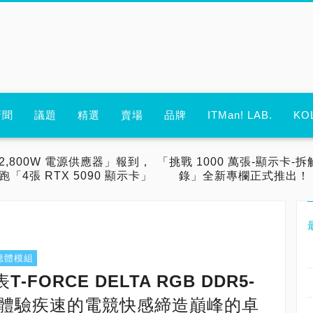
新聞
議題
精選
賣場
品牌
ITMan! LAB.
KO
2,800W 電源供應器」報到，
「挑戰 1000 萬張-顯示卡-拆
跑「4張 RTX 5090 顯示卡」
錄」全新專欄正式推出！
記憶體模組
ORCE DELTA RGB DDR5-
，體驗疾速的電競快感締造巔峰的卓