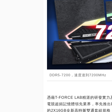
DDR5-7200，速度達到7200MHz
憑藉T-FORCE LAB精湛的研發實力及
電競超頻記憶體領先業界，率先推出DDR5 
的2X16GB全新高時脈雙通套組規格，不