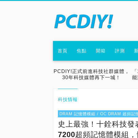
首頁
焦點
開箱
評測
PCDIY!正式前進科技社群媒體，
「
30年科技媒體再下一城！
能
科技情報
DRAM 記憶體模組 / OC DRAM 超頻
史上最強！十銓科技發表T-F
7200超頻記憶體模組