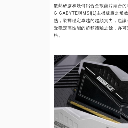
散熱矽膠和幾何鋁合金散熱片結合的專用散
GIGABYTE與MSI[1]主機板
熱，發揮穩定卓越的超頻實力，也讓
受穩定高性能的超頻體驗之餘，亦可
格。