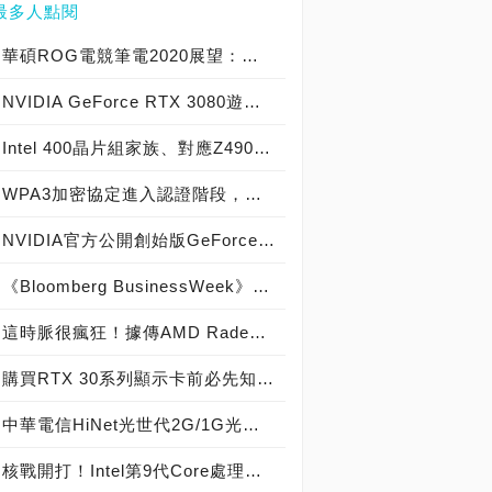
最多人點閱
華碩ROG電競筆電2020展望：雙螢幕Zephyrus Duo 15、主打女性市場與eSports之Zephyrus M和ROG STRIX G15相繼報到
NVIDIA GeForce RTX 3080遊戲測試效能揭露，據稱約比RTX 2080 Ti快30%!
Intel 400晶片組家族、對應Z490主機板型號全都露，搭配10代Comet Lake-S處理器必備
WPA3加密協定進入認證階段，最快2019年就會有實體產品推出
NVIDIA官方公開創始版GeForce RTX 3080開箱，精緻質感包裝顯卡橫向放置
《Bloomberg BusinessWeek》彭博商業周刊爆料 美超微伺服器主機板 黑客門 被偷裝間諜晶片，《Apple、Amazon、SuperMicro》發表聲明駁斥 報導不屬實 精心編造
這時脈很瘋狂！據傳AMD Radeon RX 6000 Navi 21 XT時脈將高達2.4 GHz?!
購買RTX 30系列顯示卡前必先知道的兩三事：NVIDIA技術簡報 (下篇)
中華電信HiNet光世代2G/1G光纖上網來襲，寬頻網路速度再升級！
核戰開打！Intel第9代Core處理器即將來襲，八核心Core i9-9900K成新桌上型主流級處理器霸主！