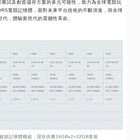
不斷嘗試及創造儲存方案的多元可能性，致力為全球電競玩
DR5電競記憶體，面對未來平台技術的不斷演進，與全球
速世代，體驗新世代的震撼性革命。
7200超頻記憶體模組，現在供應16GBx2=32GB套裝