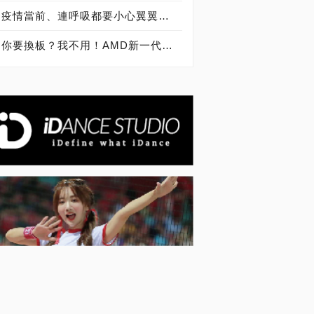
疫情當前、連呼吸都要小心翼翼，讓Blueair告訴您空氣清淨機的挑選秘辛
你要換板？我不用！AMD新一代Ryzen 4000系列將可透過更新與現有B450主機板相容