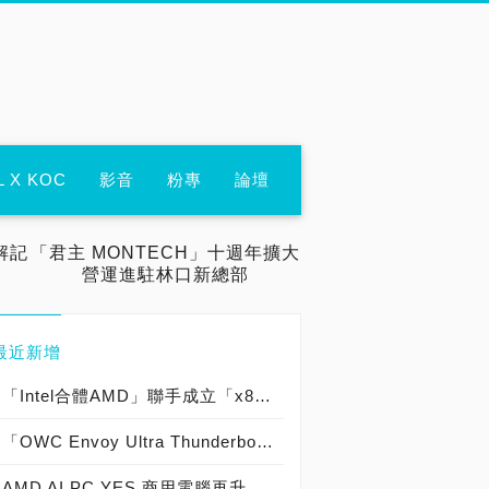
L X KOC
影音
粉專
論壇
解記
「君主 MONTECH」十週年擴大
營運進駐林口新總部
最近新增
「Intel合體AMD」聯手成立「x86 生態系統諮詢小組」，「加速開發人員和客戶的創新」共創美好PC產業未來！
「OWC Envoy Ultra Thunderbolt 5 SSD」強勢來襲，史上最強「6,000 MB/s 超越極限速度」外接式固態硬碟報到！
AMD AI PC YES 商用電腦再升級！AI CPU三劍齊發火力全開，Ryzen Pro 8000引爆商用桌機進入AI時代，Ryzen Pro 8040加速商用筆電AI加速，Ryzen Threadripper Pro 7000WX衝破工作站極限效能！