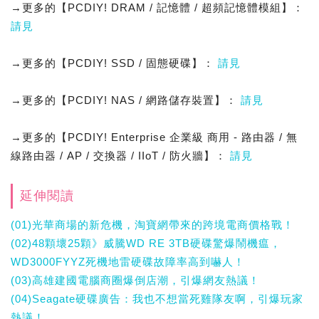
→更多的【PCDIY! DRAM / 記憶體 / 超頻記憶體模組】：
請見
→更多的【PCDIY! SSD / 固態硬碟】：
請見
→更多的【PCDIY! NAS / 網路儲存裝置】：
請見
→更多的【PCDIY! Enterprise 企業級 商用 - 路由器 / 無
線路由器 / AP / 交換器 / IIoT / 防火牆】：
請見
延伸閱讀
(01)光華商場的新危機，淘寶網帶來的跨境電商價格戰！
(02)48顆壞25顆》威騰WD RE 3TB硬碟驚爆鬧機瘟，
WD3000FYYZ死機地雷硬碟故障率高到嚇人！
(03)高雄建國電腦商圈爆倒店潮，引爆網友熱議！
(04)Seagate硬碟廣告：我也不想當死雞隊友啊，引爆玩家
熱議！