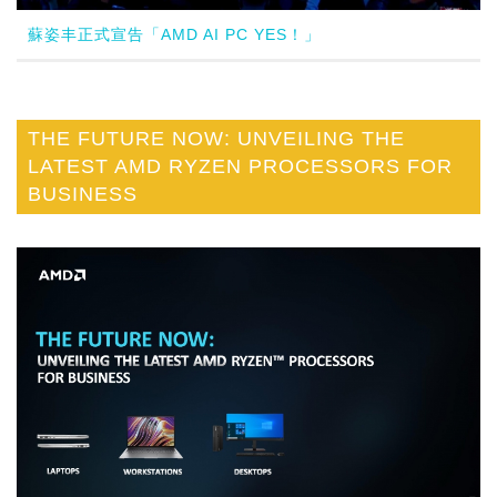
蘇姿丰正式宣告「AMD AI PC YES！」
THE FUTURE NOW: UNVEILING THE
LATEST AMD RYZEN PROCESSORS FOR
BUSINESS