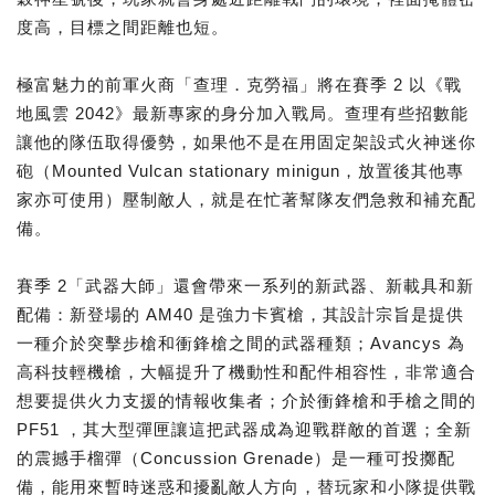
度高，目標之間距離也短。
極富魅力的前軍火商「查理．克勞福」將在賽季 2 以《戰
地風雲 2042》最新專家的身分加入戰局。查理有些招數能
讓他的隊伍取得優勢，如果他不是在用固定架設式火神迷你
砲（Mounted Vulcan stationary minigun，放置後其他專
家亦可使用）壓制敵人，就是在忙著幫隊友們急救和補充配
備。
賽季 2「武器大師」還會帶來一系列的新武器、新載具和新
配備：新登場的 AM40 是強力卡賓槍，其設計宗旨是提供
一種介於突擊步槍和衝鋒槍之間的武器種類；Avancys 為
高科技輕機槍，大幅提升了機動性和配件相容性，非常適合
想要提供火力支援的情報收集者；介於衝鋒槍和手槍之間的
PF51 ，其大型彈匣讓這把武器成為迎戰群敵的首選；全新
的震撼手榴彈（Concussion Grenade）是一種可投擲配
備，能用來暫時迷惑和擾亂敵人方向，替玩家和小隊提供戰