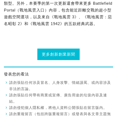
類型。另外，本賽季的第一次更新還會帶來更多 Battlefield
Portal（戰地風雲入口）內容，包含能近距離交戰的超小型
遊戲空間選項，以及來自《戰地風雲 3》、《戰地風雲：惡
名昭彰 2》和《戰地風雲 1942》的五款經典武器。
更多創新創業新聞
發表您的看法
請勿張貼任何涉及冒名、人身攻擊、情緒謾罵、或內容涉及
非法的言論。
請勿張貼任何帶有商業或宣傳、廣告用途的垃圾內容及連
結。
請勿侵犯個人隱私權，將他人資料公開張貼在留言版內。
請勿重複留言（包括跨版重複留言）或發表與各文章主題無