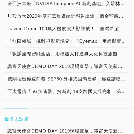
全亞洲首座「NVIDIA Inception AI 新創基地」入駐林口新創園，攜手經濟部中小企業處與資策會共同培育台灣優秀的人工智慧新創公司，鏈結產業以提供全方位技術支援與輔導，加速新創公司落地應用
貝殼放大2020年度群眾集資統計報告出爐，總金額飆破25億元 超過100萬人次參與，代理型產品大軍壓境 為台灣發聲成為年度亮點
Taiwan Drone 100無人機展演大顯神威！「臺灣希望創新」正港台灣之光，「無人機 研發x群飛x教育」未來商機無可限量！
「無限領域」挑戰視覺新境界！「Eyemax」用虛擬實境顛覆電競世界，搶攻教育市場 展現台灣人軟實力與硬底子！
「敦謙國際智能酒店」用機器人打造無人化科技旅館！從Hotel業發展成為HoTech業，實現機器人旅店台灣之光！
識富天使會DEMO DAY 2019現場直擊，識富天使新創加速計畫啟動夢想成真之旅！
威剛推出極速商務 SE760 外接式固態硬碟，極速讀取效能 優雅時尚美學 感受力與美的完美結合
亞太電信「5G加速器」挺新創 18支跨國尖兵亮相，第二期計畫吸引國內外頂尖團隊競逐「共創5G新商機 智慧醫療遠端預警 防堵疫情缺口 機器手臂煮咖啡輕鬆當頭家」
最多人點閱
識富天使會DEMO DAY 2019現場直擊，識富天使新創加速計畫啟動夢想成真之旅！