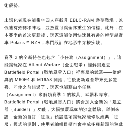
術優勢。
未歸化者現在能乘坐四人座載具 EBLC-RAM 遊蕩戰場，以
低速有效轉移陣地，並放置可讓全隊重生的信標。此外，在
本賽季的首次更新後，玩家還能使用快速且有趣的輕型越野
車 Polaris™ RZR，專門設計在地形中穿梭疾駛。
賽季 2 的全新特色也包含「小任務（Assignment）」，這
能讓玩家在 All-out Warfare（全面戰爭）裡解鎖過去
Battlefield Portal（戰地風雲入口）裡專屬的武器——從經
典的 M60E4 和 M16A3 開始，往後更新還會帶來更多驚
喜。即使之前錯過了，玩家也能藉由小任務
（Assignment）來解鎖賽季 1 的載具、武器和專家。
Battlefield Portal（戰地風雲入口）將會加入全新的「建立
器（Builder）」功能，大幅擴展玩家的沙盒體驗。舉例來
說，全新的自訂「征服」預設選項讓玩家能修改經典「征
服」模式的規則，使用者編輯目標也會生成多種新穎的遊戲