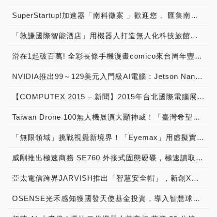
SuperStartup!加速器「南科徵案 」歡迎您， 匯集南科創新創業生態系能量 挹注新創團隊新動能！
「敦謙國際智能酒店」用機器人打造無人化科技旅館！從Hotel業發展成為HoTech業，實現機器人旅店台灣之光！
滑在1起破百萬! 全彩長條手機漫畫comico來台周年豐收 台灣新創漫畫《魔王經紀人》台日韓三國連載開始
NVIDIA推出99～129美元入門級AI電腦：Jetson Nano，開啟創客智慧級嵌入式應用
【COMPUTEX 2015 – 新聞】2015年台北國際電腦展新創生力軍，在世貿三館展區與您一起「預見未來」
Taiwan Drone 100無人機展演大顯神威！「臺灣希望創新」正港台灣之光，「無人機 研發x群飛x教育」未來商機無可限量！
「無限領域」挑戰視覺新境界！「Eyemax」用虛擬實境顛覆電競世界，搶攻教育市場 展現台灣人軟實力與硬底子！
威剛推出極速商務 SE760 外接式固態硬碟，極速讀取效能 優雅時尚美學 感受力與美的完美結合
亞太電信跨界JARVISH推出「智慧安全帽」，新創X科技完美結合 騎車「動口不動手」 打造智慧騎乘新體驗
OSENSE光禾感知獲國發天使基金投資，導入智慧球場創造新世代體驗