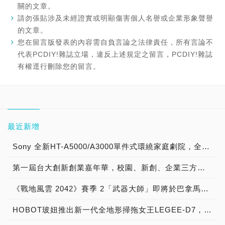
關的文章。
請勿張貼涉及未經證實或明顯傷害個人名譽或企業形象聲譽
的文章。
您在留言版發表的內容需自負言論之法律責任，所有言論不
代表PCDIY!雜誌立場，違反上述規定之留言，PCDIY!雜誌
有權逕行刪除您的留言。
最近新增
Sony 全新HT-A5000/A3000單件式環繞家庭劇院，全景聲規格 x 360度立體環繞音效，輕巧設計實現專屬震撼影音空間
第一屆台大創新創業嘉年華，校園、新創、企業三方共築創新生態圈
《戰地風雲 2042》賽季 2「武器大師」即將於巴拿馬展開
HOBOT玻妞推出新一代全地形掃拖女王LEGEE-D7，全新先吸後掃 不纏毛髮 掃拖升級更有感