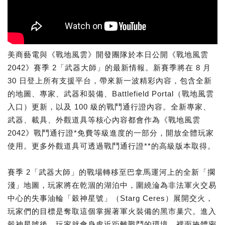
美商藝電與《戰地風雲》開發團隊於本日公開《戰地風雲
2042》賽季 2「武器大師」的最新情報。新賽季將在 8 月
30 日登上所有支援平台，帶來新一波精彩內容，包含全新
的地圖、專家、武器和裝備、Battlefield Portal（戰地風雲
入口）更新，以及 100 級的戰鬥通行證內容。全新專家、
武器、載具、外觀道具等核心內容都會作為《戰地風雲
2042》戰鬥通行證*免費等級進度的一部分，開放全體玩家
使用。更多外觀道具可透過戰鬥通行證**的高級版本取得。
賽季 2「武器大師」的戰場轉移至巴拿馬運河上的全新「擱
淺」地圖，玩家將在乾涸的湖泊中，圍繞淪為非法軍火交易
中心的失事油輪「穀神星號」（Starg Ceres）展開交火，
玩家們的目標是奪取這個掌握著軍火裝備的黑市巢穴。進入
穀神星號後，玩家就會身處近距離戰鬥的環境，裡面掩體密