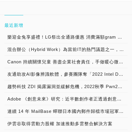
最近新增
樂迎金兔享盛禮！LG祭出全通路優惠 消費滿額gram 筆電帶回家，揪友加入LINE官方帳號購物金直接送 官方線上商城再推獨家優惠 最高享91折
混合辦公（Hybrid Work）為當前IT的熱門議題之一，台灣二版獨家新代理【SupRemo遠端桌面控制軟體】為使用者及企業實現IT支援的數位轉型
Canon 持續關懷兒童 善盡企業社會責任，手做暖心微笑杯子蛋糕 陪伴育幼院童渡過聖誕佳節
友通助攻AI影像辨識軟體，參賽團隊奪「2022 Intel DevCup」季軍
趨勢科技 ZDI 揭露漏洞並緩解危機，2022秋季 Pwn2Own 駭客大賽突顯家用裝置推升企業資安風險的現況
Adobe 《創意未來》研究：近半數創作者正透過創意內容賺取營收
連續 14 年 MailBase 蟬聯日本國內郵件歸檔市場冠軍寶座
伊雲谷取得雲動力股權 加速推動多雲整合解決方案