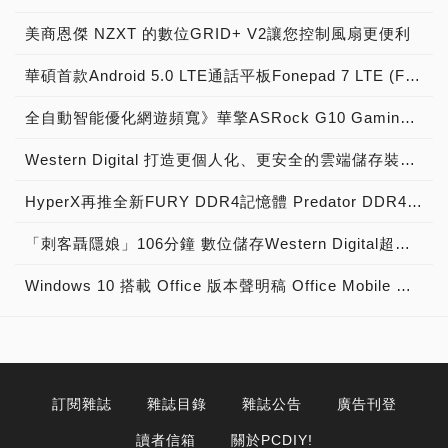
美商恩傑 NZXT 的數位GRID+ V2讓您控制風扇更便利
華碩首款Android 5.0 LTE通話平板Fonepad 7 LTE (FE375CL)疾速上市
全自動智能優化網遊頻寬》華擎ASRock G10 Gaming Router電競無線路由器，正式上市！
Western Digital 打造更個人化、更安全的雲端儲存裝置 全新My Cloud OS 3操作系統讓相片分享、資料備份及同步功能由消費者全盤掌控
HyperX再推全新FURY DDR4記憶體 Predator DDR4容量同步升級
「刺客聶隱娘」106分鐘 數位儲存Western Digital超「殺」罩得住
Windows 10 搭載 Office 版本聲明稿 Office Mobile 、 Office 2016 與 Office 365 版本差異說明
訂閱雜誌
雜誌目錄
雜誌公告
廣告刊登
讀者信箱
關於PCDIY!