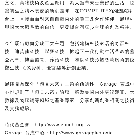
文化、高端技術及產品應用，為人類帶來更美好的生活，也
讓初生之犢不畏虎的新創團隊，在COMPTUTEX的國際舞
台上，直接⾯面對來⾃自海內外的買主及合作夥伴，展現可
與國⼤大廠匹敵的自信，更發揚台灣獨步全球的創業精神。
今年展出廠商分成三大主題：包括建構科技家居的奇群科
技、迪英佳科技、聯齊科技；掀起下一代行動生活革命的蓋
亞汽車、博晶醫電、諦諾科技；和以科技形塑智慧風尚的億
觀生技 民傑資科、優富樂等新創企業。
展期間為深化「預見未來」主題的前瞻性，Garage+育成中
心也規劃了「預見未來」論壇，將邀集國內外雲端運算、大
數據及物聯網等領域之產業專家，分享創新創業相關之技術
及實務經驗。
時代基金會：http://www.epoch.org.tw
Garage+育成中心：http://www.garageplus.asia