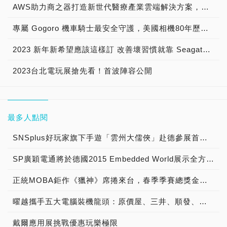
AWS助力商之器打造新世代醫療產業雲端解決方案，從AI助力打造心電圖AI模型，到Local Zone成就安全合規的醫療用戶體驗
專屬 Gogoro 機車騎士最安全守護，美國相機80年歷史品牌 寶麗萊MS280WG「蜂鷹」雙鏡機車行車記錄器，專為 Gogoro 車系所開發 業界No.1行車畫面清晰又艷麗
2023 新年新希望應該這樣訂 改善壞習慣就靠 Seagate！
2023台北電玩展搶先看！首波陣容公開
最多人點閱
SNSplus好玩家旗下手遊「雲州大儒俠」赴德參展首度亮相
SP廣穎電通將於德國2015 Embedded World展示全方位工控系列產品
正統MOBA鉅作《獵神》席捲來台，春季季賽總獎金冠軍獨拿新台幣1000萬!!!
曜越攜手五大電腦裝機龍頭：原價屋、三井、順發、燦坤及Yahoo! 共同發表『SPM雲端智慧電源管理平台』 曜越最新五款聯名綠能電競機全貌釋出
戴爾應用展挑戰優惠玩樂極限