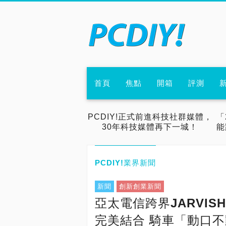
首頁
焦點
開箱
評測
PCDIY!正式前進科技社群媒體，
「
30年科技媒體再下一城！
能
PCDIY!業界新聞
新聞
創新創業新聞
亞太電信跨界JARVI
完美結合 騎車「動口不