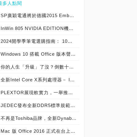
最多人點閱
SP廣穎電通將於德國2015 Embedded World展示全方位工控系列產品
InWin 805 NVIDIA EDITION機殼爆紅，迎廣GeForce GTX特仕版機箱正式開賣！
2024開學季筆電選購指南： 10大熱銷筆電推薦榜
Windows 10 搭載 Office 版本聲明稿 Office Mobile 、 Office 2016 與 Office 365 版本差異說明
你的人生「升級」了沒？倒數十天！Windows 10開闊你的無限視野
全新Intel Core X系列處理器－ Intel Core i9 極致版處理器 重裝上陣
PLEXTOR展現軟實力，一舉推出三大獨家軟體
JEDEC發布全新DDR5標準規範，從DDR5-4800起跳! 將加速導入下世代高效能電腦系統
不再是Toshiba品牌，全新Dynabook 2019 新品發布，透過運算與服務改變世界
Mac 版 Office 2016 正式在台上市！