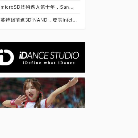
microSD技術邁入第十年，SanDisk microSD記憶卡出貨量突破20億片
英特爾前進3D NAND，發表Intel SSD 600p、6000p、E 5420s、E 6000p、DC P3520、DC S3520固態硬碟！