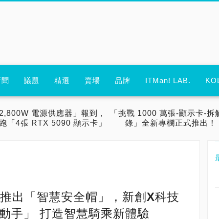
新聞
議題
精選
賣場
品牌
ITMan! LAB.
KO
2,800W 電源供應器」報到，
「挑戰 1000 萬張-顯示卡-拆
跑「4張 RTX 5090 顯示卡」
錄」全新專欄正式推出！
SH推出「智慧安全帽」，新創X科技
動手」 打造智慧騎乘新體驗