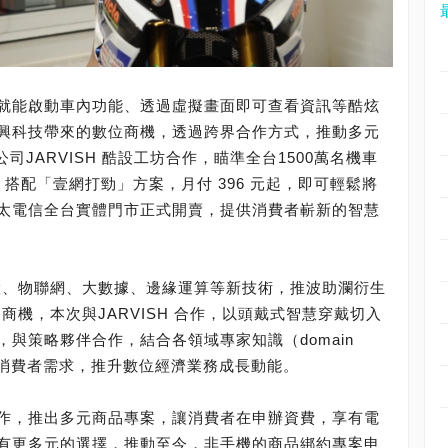
就能啟動車內功能、透過虛擬畫面即可查看資訊等酷炫
興科技帶來的數位商機，透過跨界合作方式，推動多元
司JARVISH 酷設工坊合作，瞄準全台1500萬名機車
搭配「壹網打勁」方案，月付 396 元起，即可輕鬆將
太電信全台實體門市正式開賣，提供消費者嶄新的智慧
慧、物聯網、大數據、邊緣運算等新技術，推波助瀾衍生
商機，本次與JARVISH 合作，以頭戴式智慧穿戴切入
與策略夥伴合作，結合各領域專家知識（domain
滿足消費者需求，推升數位經濟業務成長動能。
作，推出多元商品專案，讓消費者在申辦資費，享有電
有更多元的選擇，推動至今，非手機的商品綁約專案申