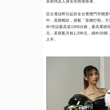
音助理及人身安全的保衛者。
亞太電信即日起於全台實體門市開賣VINTA
中、高階帽款，搭配「壹網打勁」方案
外/市話最高送1900分鐘，最高累積現省1
元，若搭配月租1,396元，綁約30期
入手。