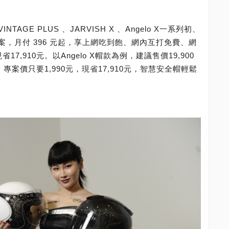
GE PLUS 、JARVISH X 、Angelo X一系列初、
，月付 396 元起，享上網吃到飽、網內互打免費、網
7,910元。以Angelo X帽款為例，建議售價19,900
，專案價只要1,990元，現省17,910元，智慧安全帽輕鬆