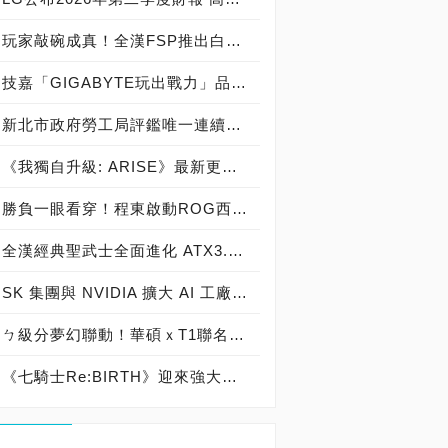
玩家敲碗成真！全漢FSP推出白色 VITA PM MIT 1000W 靜音電源純白上市！ MIT 白金電源首度披上純白戰袍，支援 ATX 3.1、PCIe 5.1，10年保固！
技嘉「GIGABYTE玩出戰力」品牌活動8/3讓玩家「找到專屬配備」
新北市政府勞工局評鑑唯一連續三年獲獎企業！ 宏正三度榮膺新北市政府<友善移工企業>殊榮
《我獨自升級: ARISE》最新更新 成振宇覺醒闇影君主繼承者
勝負一眼看穿！程東啟動ROG西風之神 雙螢幕AI致勝全局
全漢經典聖武士全面進化 ATX3.1，價格不變！FSP VIC BD+ 電競入門最強銅牌電源！ ATX 3.1、全新壓紋線材、登錄享 5 年保固，打造新世代入門電競首選
SK 集團與 NVIDIA 擴大 AI 工廠與次世代記憶體策略合作 規模逾 5,000 億美元的 NVIDIA-SK AI 計畫（NVIDIA-SK AI Initiative）， 涵蓋 SK Telecom 最高達 2GW 的 AI 工廠，以及與 SK 海力士的長期 AI 記憶體合作
ㄅ級分夢幻聯動！華碩ｘT1聯名顯示卡全台盛大開賣
《七騎士Re:BIRTH》迎來強大的全新英雄[天劍]宣嵐 同步推出韓國主題劇情