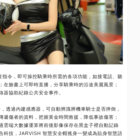
的語音指令，即可操控騎乘時所需的各項功能，如接電話、聽
；在臉書上可即時直播，分享騎乘時的沿途美麗風景；
錄器協助紀錄公共安全事件。
研發，透過內建感應器，可自動辨識辨機車騎士是否摔倒，
傳遞傷者的資料，把握黃金時間救援，降低事故傷害；
過雲端大數據運算將前後影像保存在黑盒子裡自動記錄
科技，JARVISH 智慧安全帽搖身一變成為貼身智慧語