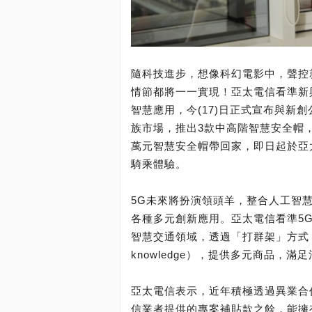
隨科技進步，想像科幻電影中，聲控
情節都將一一實現！亞太電信看準新
智慧應用，今(17)日正式宣布與新創公
族市場，推出3款中高階智慧安全帽，
萬元智慧安全帽帶回家，即日起於亞
騎乘體驗。
5G未來將扮演領頭羊，整合人工智
各種多元創新應用。亞太電信看準5G
智慧交通領域，透過「打群架」方式，
knowledge），提供多元商品，
亞太電信表示，近年積極透過異業合
信業者提供的專案補貼款之餘，能擁