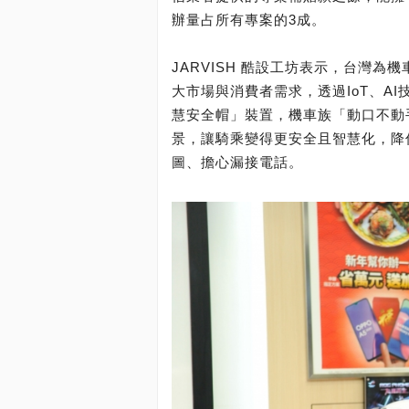
辦量占所有專案的3成。
JARVISH 酷設工坊表示，台灣為
大市場與消費者需求，透過IoT、A
慧安全帽」裝置，機車族「動口不動
景，讓騎乘變得更安全且智慧化，降
圖、擔心漏接電話。