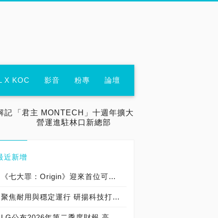
L X KOC
影音
粉專
論壇
解記
「君主 MONTECH」十週年擴大
營運進駐林口新總部
最近新增
《七大罪：Origin》迎來首位可遊玩十誡角色「德里艾利」
聚焦耐用與穩定運行 研揚科技打造新一代 COM Express Type 6 模組
LG公布2026年第二季度財報 高附加價值產品銷售成長與成本競爭力提升，營業獲利年增 147%