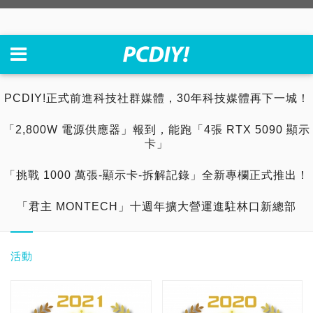
PCDIY!正式前進科技社群媒體，30年科技媒體再下一城！
「2,800W 電源供應器」報到，能跑「4張 RTX 5090 顯示
卡」
「挑戰 1000 萬張-顯示卡-拆解記錄」全新專欄正式推出！
「君主 MONTECH」十週年擴大營運進駐林口新總部
活動