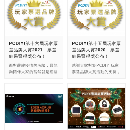
PCDIY!第十六屆玩家票
PCDIY!第十五屆玩家票
選品牌大賞2021，票選
選品牌大賞2020，票選
結果暨得獎公布！
結果暨得獎公布！
面對嚴峻疫情的考驗，最能
感謝大家對於PCDIY!玩家
夠陪伴大家的當然就是網路
票選品牌大賞活動的支持，
與各項線上資訊囉！在盡量
票選活動已於2020年12月
不出門的情況下，歡迎玩家
26日截止投票，總計累積
們多多關注PCDIY!帶來的
投票數達到了735,315票，
各項最新報導、活動與文章
經過了這段期間的投票，由
吧！ 首先非常感謝大家對
大家所選出各產品類別中的
於PCDIY!第16屆2021玩家
玩家最佳品牌也已經出爐。
票選品牌大賞活動的支持，
投票結果公布如下，表列順
在歷經將近一個月的投票時
序則是按照品牌票選的項目
間後，本次票選活動也已於
排名進行排列。 ● 票選活